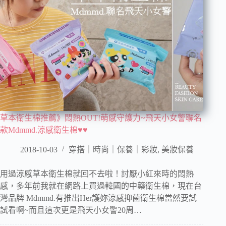
草本衛生棉推薦》悶熱OUT!萌感守護力~飛天小女警聯名
款Mdmmd.涼感衛生棉♥♥
2018-10-03
穿搭｜時尚｜保養｜彩妝
,
美妝保養
用過涼感草本衛生棉就回不去啦！討厭小紅來時的悶熱
感，多年前我就在網路上買過韓國的中藥衛生棉，現在台
灣品牌 Mdmmd.有推出Her護妳涼感抑菌衛生棉當然要試
試看啊~而且這次更是飛天小女警20周…