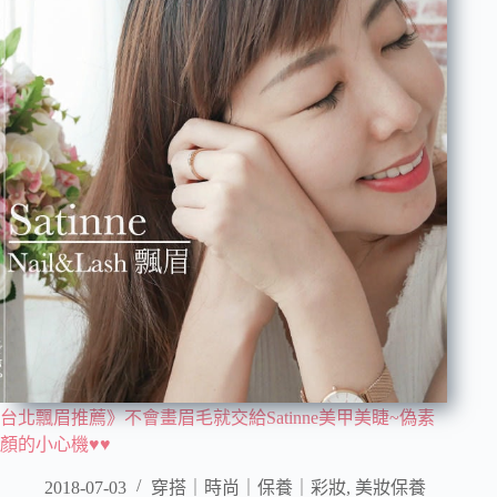
台北飄眉推薦》不會畫眉毛就交給Satinne美甲美睫~偽素
顏的小心機♥♥
2018-07-03
穿搭｜時尚｜保養｜彩妝
,
美妝保養