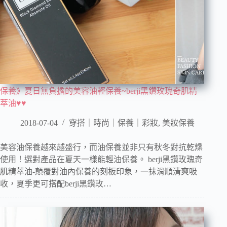
保養》夏日無負擔的美容油輕保養~berji黑鑽玫瑰奇肌精
萃油♥♥
2018-07-04
穿搭｜時尚｜保養｜彩妝
,
美妝保養
美容油保養越來越盛行，而油保養並非只有秋冬對抗乾燥
使用！選對產品在夏天一樣能輕油保養。 berji黑鑽玫瑰奇
肌精萃油-顛覆對油內保養的刻板印象，一抹滑順清爽吸
收，夏季更可搭配berji黑鑽玫…