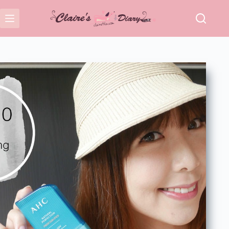
跳
至
主
要
內
容