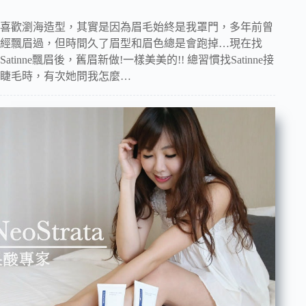
喜歡瀏海造型，其實是因為眉毛始終是我罩門，多年前曾
經飄眉過，但時間久了眉型和眉色總是會跑掉…現在找
Satinne飄眉後，舊眉新做!一樣美美的!! 總習慣找Satinne接
睫毛時，有次她問我怎麼…