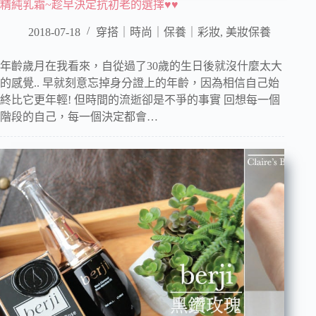
精純乳霜~趁早決定抗初老的選擇♥♥
2018-07-18
穿搭｜時尚｜保養｜彩妝
,
美妝保養
年齡歲月在我看來，自從過了30歲的生日後就沒什麼太大
的感覺.. 早就刻意忘掉身分證上的年齡，因為相信自己始
終比它更年輕! 但時間的流逝卻是不爭的事實 回想每一個
階段的自己，每一個決定都會…