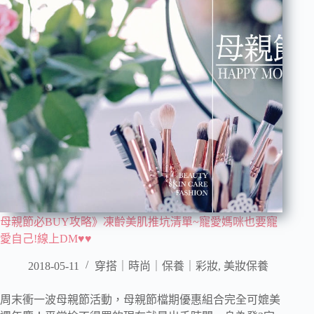
母親節必BUY攻略》凍齡美肌推坑清單~寵愛媽咪也要寵
愛自己!線上DM♥♥
2018-05-11
穿搭｜時尚｜保養｜彩妝
,
美妝保養
周末衝一波母親節活動，母親節檔期優惠組合完全可媲美