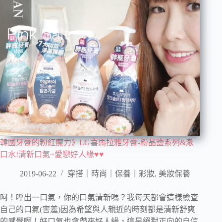
韓國牙膏的粉紅魔力》LG喜馬拉雅牙膏-粉晶鹽系列&漱
口水!清新口氣~愛戀好人緣♥♥
2019-06-22
穿搭｜時尚｜保養｜彩妝
,
美妝保養
呵！呼出一口氣，你的口氣清新嗎？我每天都會這樣檢查
自己的口氣(害羞)因為希望與人親近的時刻都是清新舒爽
的感覺啊！好口氣也會帶來好人緣，這是絕對正向的自信