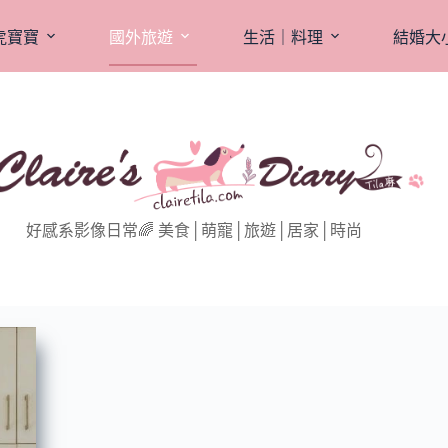
虎寶寶
國外旅遊
生活｜料理
結婚大
好感系影像日常🌈 美食│萌寵│旅遊│居家│時尚