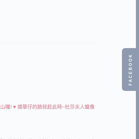
FACEBOOK
上山囉! ♥ 摸華仔的臉就趁此時~杜莎夫人蠟像