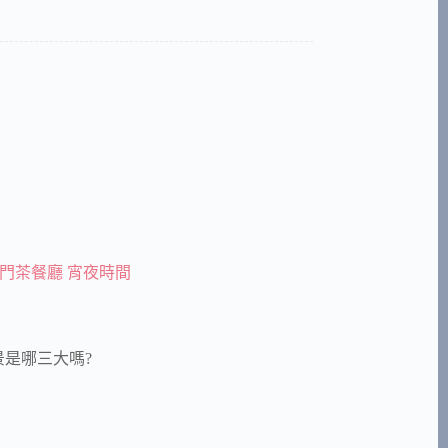
澳門茶餐廳 宵夜時間
夜景是哪三大嗎?