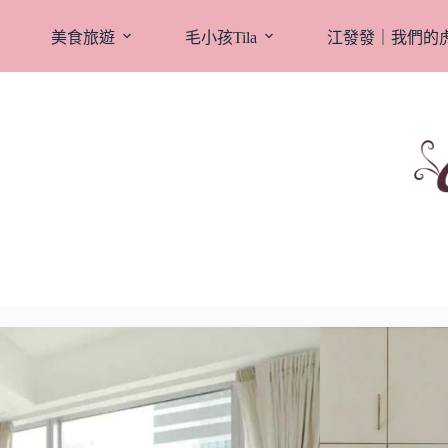
跳
至
美食旅遊
毛小孩Tila
江發發｜我們的
主
要
內
容