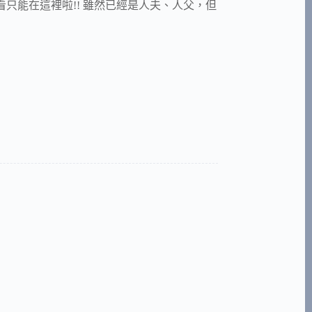
….我看只能在這裡啦!! 雖然已經是人夫、人父，但