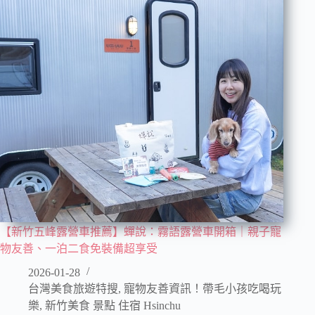
【新竹五峰露營車推薦】蟬說：霧語露營車開箱｜親子寵
物友善、一泊二食免裝備超享受
2026-01-28
台灣美食旅遊特搜
,
寵物友善資訊！帶毛小孩吃喝玩
樂
,
新竹美食 景點 住宿 Hsinchu