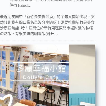
住宿 Hsinchu
最近朋友圈中「新竹是美食沙漠」的字句又開始出現，突
然想到我有間口袋名單沒分享過呀！硬要推翻新竹是美食
沙漠這句話~哈！這間位於新竹東區東門市場附近的私嚐
の吃飯，有很美味的咖哩飯(可升…