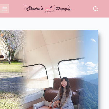
跳
至
主
要
內
容