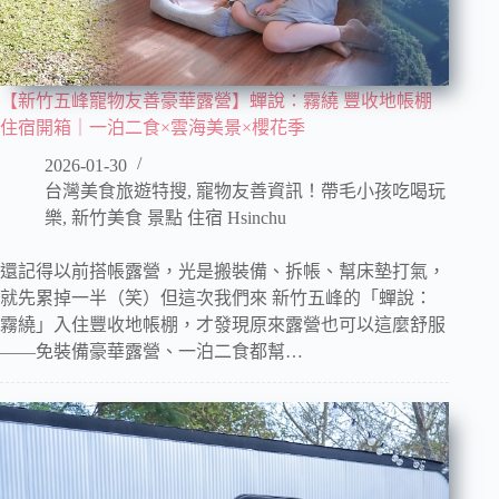
【新竹五峰寵物友善豪華露營】蟬說：霧繞 豐收地帳棚
住宿開箱｜一泊二食×雲海美景×櫻花季
2026-01-30
台灣美食旅遊特搜
,
寵物友善資訊！帶毛小孩吃喝玩
樂
,
新竹美食 景點 住宿 Hsinchu
還記得以前搭帳露營，光是搬裝備、拆帳、幫床墊打氣，
就先累掉一半（笑）但這次我們來 新竹五峰的「蟬說：
霧繞」入住豐收地帳棚，才發現原來露營也可以這麼舒服
——免裝備豪華露營、一泊二食都幫…