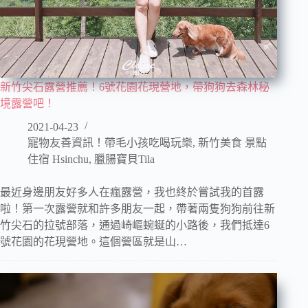
新竹尖石露營推薦！6號花園花現營地，帶狗狗去森林秘
境露營吧！
2021-04-23
寵物友善資訊！帶毛小孩吃喝玩樂
,
新竹美食 景點
住宿 Hsinchu
,
臘腸寶貝Tila
最近身邊朋友好多人在瘋露營，我也終於嘗試我的首露
啦！第一次露營就和許多朋友一起，帶著兩隻狗狗前往新
竹尖石的拉號部落，通過崎嶇蜿蜒的小路後，我們抵達6
號花園的花現營地。這個營區就是山…