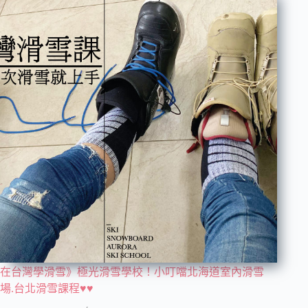
在台灣學滑雪》極光滑雪學校！小叮噹北海道室內滑雪
場.台北滑雪課程♥♥