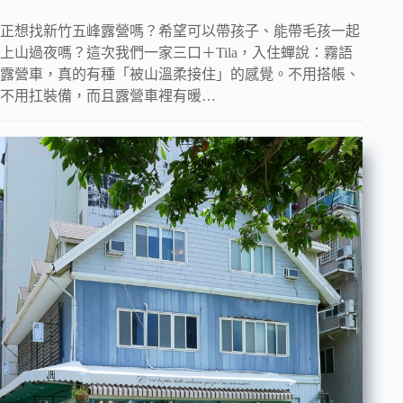
正想找新竹五峰露營嗎？希望可以帶孩子、能帶毛孩一起
上山過夜嗎？這次我們一家三口＋Tila，入住蟬說：霧語
露營車，真的有種「被山溫柔接住」的感覺。不用搭帳、
不用扛裝備，而且露營車裡有暖…