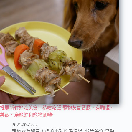
推薦新竹好吃美食！私嚐吃飯.寵物友善餐廳，有咖喱、
丼飯、烏龍麵和寵物餐呦~
2021-03-18
寵物友善資訊！帶毛小孩吃喝玩樂
,
新竹美食 景點