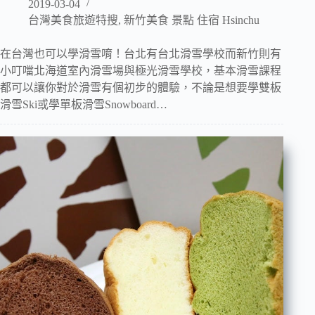
2019-03-04
台灣美食旅遊特搜
,
新竹美食 景點 住宿 Hsinchu
在台灣也可以學滑雪唷！台北有台北滑雪學校而新竹則有
小叮噹北海道室內滑雪場與極光滑雪學校，基本滑雪課程
都可以讓你對於滑雪有個初步的體驗，不論是想要學雙板
滑雪Ski或學單板滑雪Snowboard…