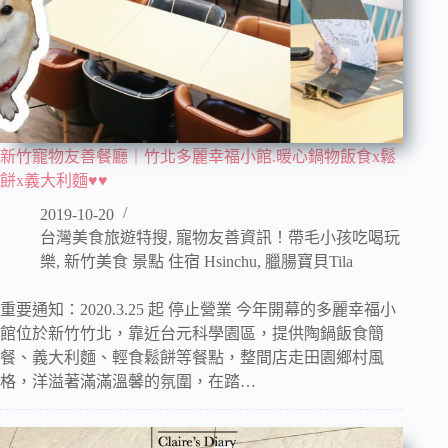
新竹寵物友善餐廳｜竹北多麗幸福小館.暖心鍋物飯食x鬆
餅x義大利麵♥♥
2019-10-20
台灣美食旅遊特搜
,
寵物友善資訊！帶毛小孩吃喝玩
樂
,
新竹美食 景點 住宿 Hsinchu
,
臘腸寶貝Tila
重要通知：2020.3.25 起 停止營業 今年開幕的多麗幸福小
館位於新竹竹北，靠近台元科學園區，提供陶鍋飯食簡
餐、義大利麵、輕食鬆餅等餐點，整間店走田園鄉村風
格，洋溢著滿滿溫馨的氛圍，在踏…