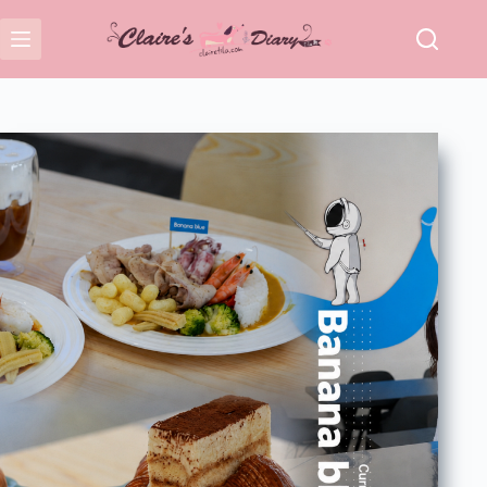
跳
至
主
要
內
容