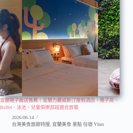
宜蘭親子飯店推薦｜宜蘭力麗威斯汀度假酒店，親子房、
Buffet、泳池、兒童俱樂部超適合放電
2026-06-14
台灣美食旅遊特搜
,
宜蘭美食 景點 住宿 Yilan