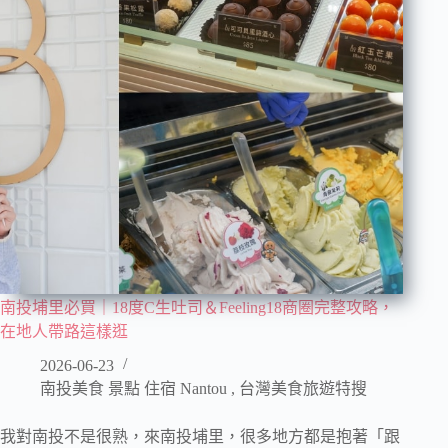
南投埔里必買｜18度C生吐司＆Feeling18商圈完整攻略，
在地人帶路這樣逛
2026-06-23
南投美食 景點 住宿 Nantou
,
台灣美食旅遊特搜
我對南投不是很熟，來南投埔里，很多地方都是抱著「跟