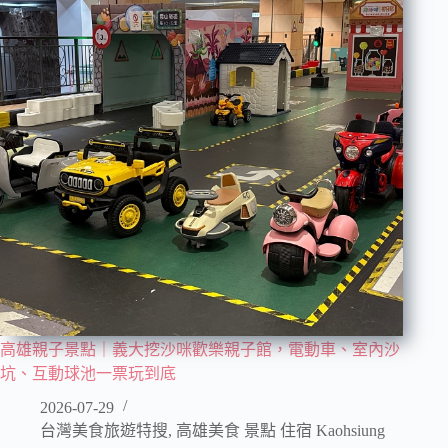
高雄親子景點｜義大挖沙咪歡樂親子館，電動車、室內沙
坑、互動球池一票玩到底
2026-07-29
台灣美食旅遊特搜
,
高雄美食 景點 住宿 Kaohsiung