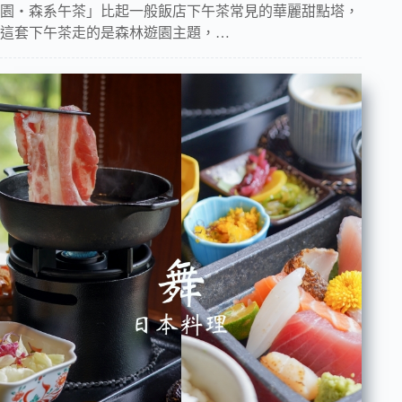
園・森系午茶」比起一般飯店下午茶常見的華麗甜點塔，
這套下午茶走的是森林遊園主題，…