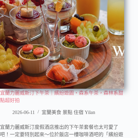
宜蘭力麗威斯汀下午茶｜繽紛遊園・森系午茶，森林系甜
點超好拍
2026-06-11
宜蘭美食 景點 住宿 Yilan
宜蘭力麗威斯汀度假酒店推出的下午茶套餐也太可愛了
吧！一定要特別起來～位於飯店一樓咖啡酒吧的「繽紛遊