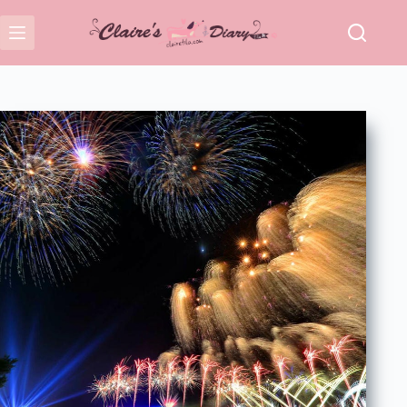
跳
至
主
要
內
容