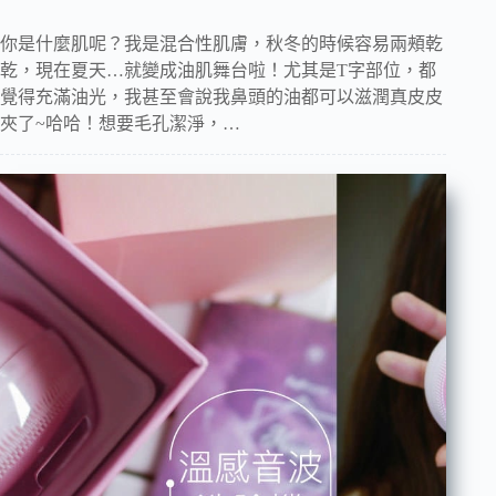
你是什麼肌呢？我是混合性肌膚，秋冬的時候容易兩頰乾
乾，現在夏天…就變成油肌舞台啦！尤其是T字部位，都
覺得充滿油光，我甚至會說我鼻頭的油都可以滋潤真皮皮
夾了~哈哈！想要毛孔潔淨，…