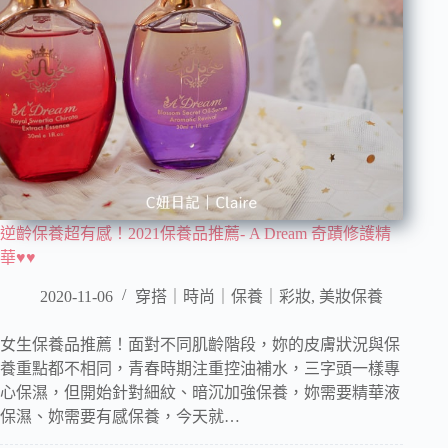
逆齡保養超有感！2021保養品推薦- A Dream 奇蹟修護精
華♥♥
2020-11-06
穿搭｜時尚｜保養｜彩妝
,
美妝保養
女生保養品推薦！面對不同肌齡階段，妳的皮膚狀況與保
養重點都不相同，青春時期注重控油補水，三字頭一樣專
心保濕，但開始針對細紋、暗沉加強保養，妳需要精華液
保濕、妳需要有感保養，今天就…