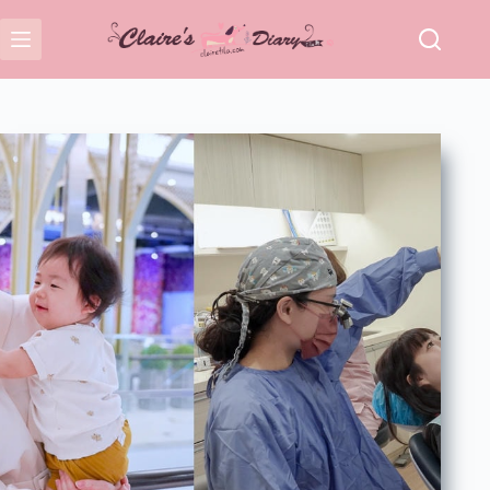
跳
至
主
要
內
容