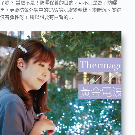
了嗎？ 當然不是！防曬保養的目的，可不只是為了防曬
黑，更要防紫外線中的UVA讓肌膚變粗糙、變暗沉、變得
沒有彈性呀!!! 所以想要有白皙的…