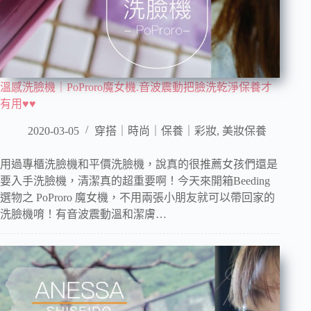
溫感洗臉機｜PoProro魔女機.音波震動把臉洗乾淨保養才
有用♥♥
2020-03-05
穿搭｜時尚｜保養｜彩妝
,
美妝保養
用過專櫃洗臉機和平價洗臉機，說真的很推薦女孩們還是
要入手洗臉機，清潔真的超重要啊！今天來開箱Beeding
選物之 PoProro 魔女機，不用兩張小朋友就可以帶回家的
洗臉機唷！有音波震動溫和潔膚…