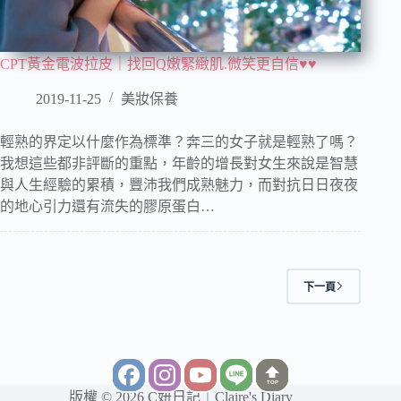
CPT黃金電波拉皮｜找回Q嫩緊緻肌.微笑更自信♥♥
2019-11-25
美妝保養
輕熟的界定以什麼作為標準？奔三的女子就是輕熟了嗎？
我想這些都非評斷的重點，年齡的增長對女生來說是智慧
與人生經驗的累積，豐沛我們成熟魅力，而對抗日日夜夜
的地心引力還有流失的膠原蛋白…
下一頁
TOP
版權 © 2026 C妞日記｜Claire's Diary