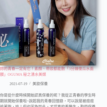
妳的青春一定有它！素顏、帶妝都能敷「3分鐘傻瓜水面
膜」OGUMA 秘之湧水美媒
2021-07-19
美妝保養
你是從什麼時候開始認真保養的呢？我從正青春的學生時
期就開始保養啦~說起我的青春回憶錄，可以說是被痘痘
追著跑，哈！但也因為如此，才認真的看醫生、勤勞保養