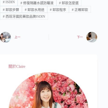
#
ISDIN
#
修復隔離水感防曬液
#
卸妝怎麼選
#
卸妝步驟
#
卸妝水用途
#
卸妝程序
#
正確卸妝
#
西班牙國民藥妝品牌ISDIN
上一
下一
關於Claire