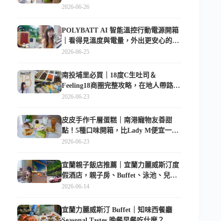
2026-06-26
POLYBATT AI 智能溫控行動電源開箱
｜看得見溫度與電量，外出更安心的
10000mAh 行動電源
2026-06-25
南投埔里必買｜18度C生吐司＆
Feeling18商圈完整攻略，在地人帶路這
樣逛
2026-06-23
皮皮手作千層蛋糕｜南港寵物友善甜
點！5種口味開箱，比Lady M便宜一半
的台北隱藏版
2026-06-23
宜蘭親子飯店推薦｜宜蘭力麗威斯汀度
假酒店，親子房、Buffet、泳池、兒童
俱樂部超適合放電
2026-06-14
宜蘭力麗威斯汀 Buffet｜知味西餐廳
Seasonal Tastes 晚餐早餐吃什麼？