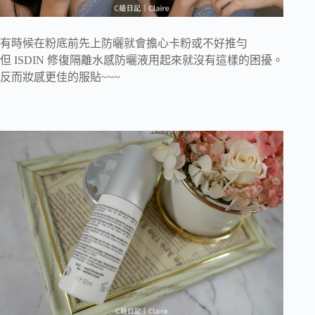
有時候在粉底前先上防曬就會擔心卡粉或不好推勻
但 ISDIN 修復隔離水感防曬液用起來就沒有這樣的困擾。
反而妝感更佳的服貼~~~