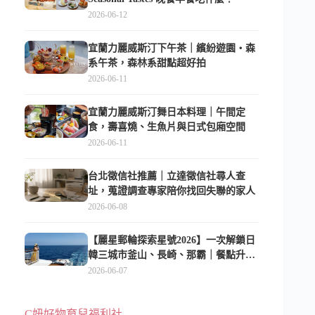
2026-06-12
宜蘭力麗威斯汀下午茶｜繽紛遊園・森
系午茶，森林系甜點超好拍
2026-06-11
宜蘭力麗威斯汀舞日本料理｜午間定
食，壽喜燒、生魚片與日式包廂空間
2026-06-11
台北徵信社推薦｜立達徵信社尋人查
址，蒐證調查專家陪你找回失聯的家人
2026-06-08
【麗星郵輪探索星號2026】一次解鎖日
韓三城市釜山、長崎、那霸｜餐點升
級、表演更新、船上慶生超難忘
2026-06-07
C妞好物育兒福利社