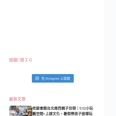
追蹤C妞ＩＧ
在 Instagram 上追蹤
最新文章
老爺會館台北南西親子住宿｜U12小玩
藝空間×上誼文化，暑假帶孩子這樣玩