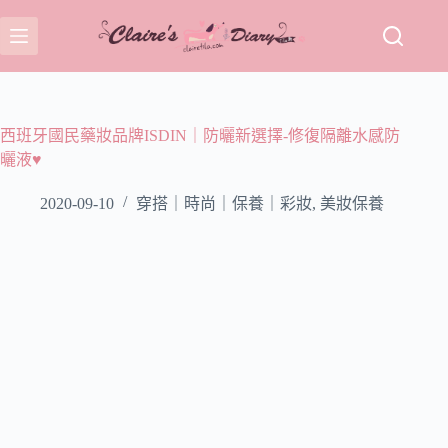
跳
至
主
要
內
容
西班牙國民藥妝品牌ISDIN｜防曬新選擇-修復隔離水感防
曬液♥
2020-09-10
穿搭｜時尚｜保養｜彩妝
,
美妝保養