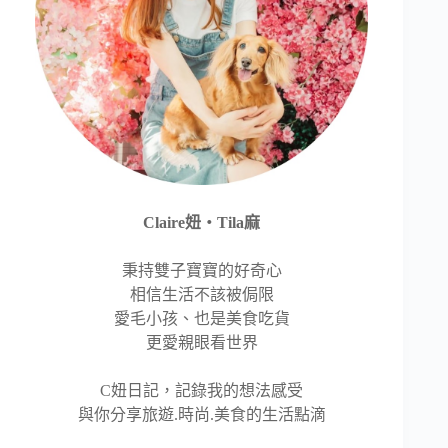
Claire妞‧Tila麻
秉持雙子寶寶的好奇心
相信生活不該被侷限
愛毛小孩、也是美食吃貨
更愛親眼看世界
C妞日記，記錄我的想法感受
與你分享旅遊.時尚.美食的生活點滴