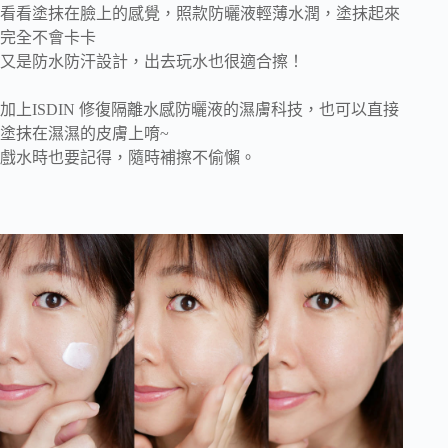
看看塗抹在臉上的感覺，照款防曬液輕薄水潤，塗抹起來
完全不會卡卡
又是防水防汗設計，出去玩水也很適合擦！
加上ISDIN 修復隔離水感防曬液的濕膚科技，也可以直接
塗抹在濕濕的皮膚上唷~
戲水時也要記得，隨時補擦不偷懶。