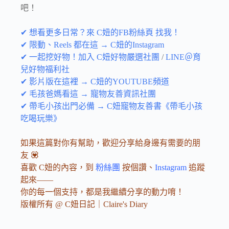
吧！
✔ 想看更多日常？來 C妞的FB粉絲頁 找我！
✔ 限動、Reels 都在這 → C妞的Instagram
✔ 一起挖好物！加入 C妞好物嚴選社團
/
LINE＠育
兒好物福利社
✔ 影片版在這裡 → C妞的YOUTUBE頻道
✔ 毛孩爸媽看這 → 寵物友善資訊社團
✔ 帶毛小孩出門必備 → C妞寵物友善書《帶毛小孩
吃喝玩樂》
如果這篇對你有幫助，歡迎分享給身邊有需要的朋
友 💟
喜歡 C妞的內容，到
粉絲團
按個讚、
Instagram
追蹤
起來——
你的每一個支持，都是我繼續分享的動力唷！
版權所有 @ C妞日記｜Claire's Diary