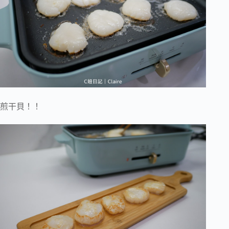
煎干貝！！