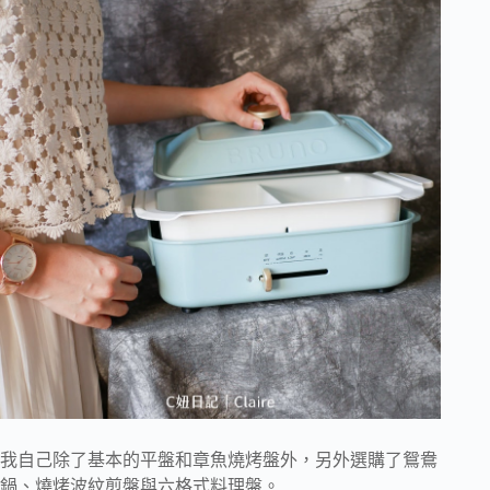
我自己除了基本的平盤和章魚燒烤盤外，另外選購了鴛鴦
鍋、燒烤波紋煎盤與六格式料理盤。