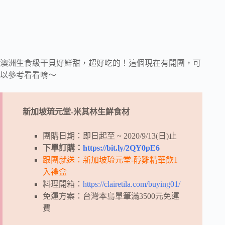
澳洲生食級干貝好鮮甜，超好吃的！這個現在有開團，可
以參考看看唷～
新加坡琉元堂-米其林生鮮食材
團購日期：即日起至 ~ 2020/9/13(日)止
下單訂購：
https://bit.ly/2QY0pE6
跟團就送：新加坡琉元堂-醇雞精華飲1
入禮盒
料理開箱：
https://clairetila.com/buying01/
免運方案：台灣本島單筆滿3500元免運
費