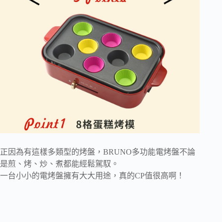
正因為有這樣多類型的烤盤，BRUNO多功能電烤盤不論
是煎、烤、炒、煮都能經鬆駕馭。
一台小小的電烤盤擁有大大用途，真的CP值很高啊！