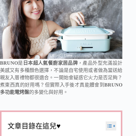
BRUNO
是
日本超人氣餐廚家居品牌
，產品外型充滿設計
美感又有多種顏色選擇，不論是自宅使用或者做為當送給
親友入厝禮物都很適合。一開始會疑惑它火力是否足夠？
煮東西真的好用嗎？但實際入手後才真能體會到
BRUNO
多功能電烤盤
的多變化與好用。
文章目錄在這兒♥