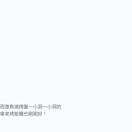
而章魚燒烤盤一小洞一小洞的
拿來烤蛤蠣也剛剛好！