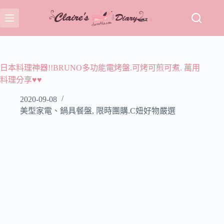
跳
至
主
要
內
容
日本料理神器!!BRUNO多功能電烤盤.可烤可煎可煮. 萬用
料理分享♥♥
2020-09-08
美型家電、鍋具餐盤
,
限時團購.C妞好物嚴選