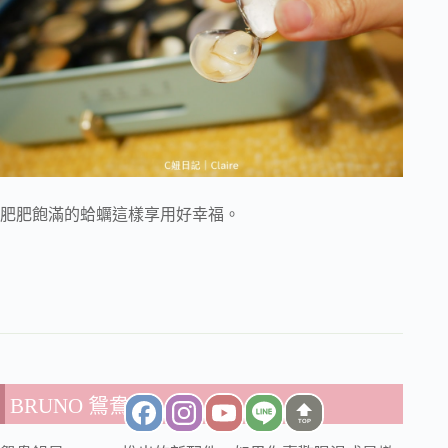
肥肥飽滿的蛤蠣這樣享用好幸福。
BRUNO 鴛鴦鍋
TOP