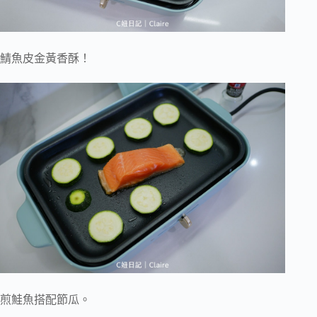
鯖魚皮金黃香酥！
煎鮭魚搭配節瓜。