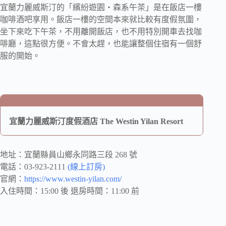
宜蘭力麗威斯汀的「繽紛遊園・森系午茶」是在飯店一樓
咖啡酒吧享用。飯店一樓的空間本來就比較有度假氛圍，
坐下來吃下午茶，不用離開飯店，也不用特別開車去找咖
啡廳，這點很方便。不會太趕，也能讓整個住宿有一個舒
服的開始。
宜蘭力麗威斯汀度假酒店 The Westin Yilan Resort
地址：宜蘭縣員山鄉永同路三段 268 號
電話：03-923-2111
(線上訂房)
官網：
https://www.westin-yilan.com/
入住時間：15:00 後 退房時間：11:00 前