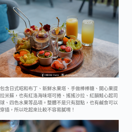
包含日式昭和布丁、新鮮水果塔、手做棒棒糖、開心果提
拉米蘇，也有紅洛海味塔可捲、搖搖沙拉、紅韻鮭心起司
球、四色水果等品項。整體不是只有甜點，也有鹹食可以
穿插，所以吃起來比較不容易膩唷！