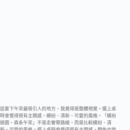
這套下午茶最吸引人的地方，我覺得是整體視覺。擺上桌
時會覺得很有主題感，繽紛、清新、可愛的風格。「繽紛
遊園・森系午茶」不是走奢華路線，而是比較繽紛、清
新、可愛的風格。擺上桌時會覺得很有主題感，顏色也蠻