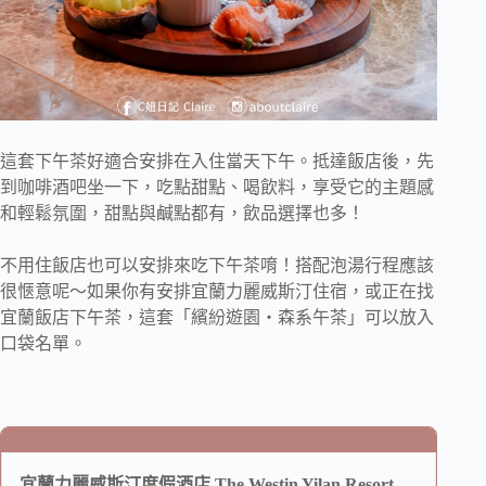
這套下午茶好適合安排在入住當天下午。抵達飯店後，先
到咖啡酒吧坐一下，吃點甜點、喝飲料，享受它的主題感
和輕鬆氛圍，甜點與鹹點都有，飲品選擇也多！
不用住飯店也可以安排來吃下午茶唷！搭配泡湯行程應該
很愜意呢～如果你有安排宜蘭力麗威斯汀住宿，或正在找
宜蘭飯店下午茶，這套「繽紛遊園・森系午茶」可以放入
口袋名單。
宜蘭力麗威斯汀度假酒店 The Westin Yilan Resort