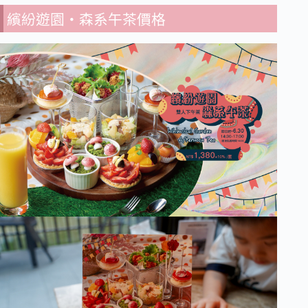
繽紛遊園・森系午茶價格