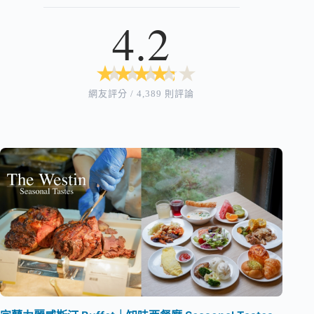
4.2
★
★
★
★
★
★
★
★
★
★
網友評分 / 4,389 則評論