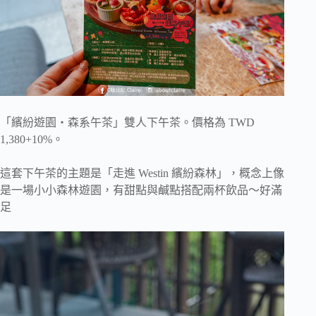
「繽紛遊園・森系午茶」雙人下午茶。價格為 TWD
1,380+10%。
這套下午茶的主題是「走進 Westin 繽紛森林」，概念上像
是一場小小森林遊園，有甜點與鹹點搭配兩杯飲品～好滿
足