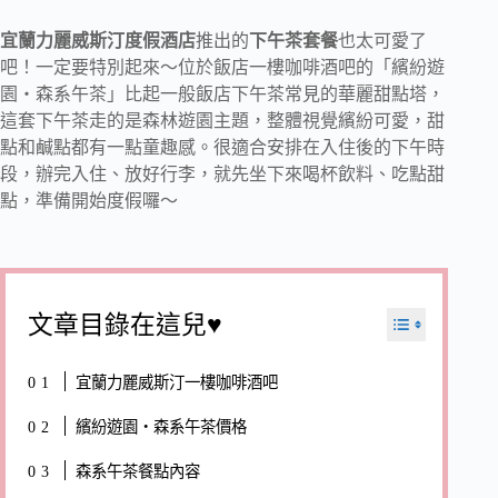
宜蘭力麗威斯汀度假酒店
推出的
下午茶套餐
也太可愛了
吧！一定要特別起來～位於飯店一樓咖啡酒吧的「繽紛遊
園・森系午茶」比起一般飯店下午茶常見的華麗甜點塔，
這套下午茶走的是森林遊園主題，整體視覺繽紛可愛，甜
點和鹹點都有一點童趣感。很適合安排在入住後的下午時
段，辦完入住、放好行李，就先坐下來喝杯飲料、吃點甜
點，準備開始度假囉～
文章目錄在這兒♥
宜蘭力麗威斯汀一樓咖啡酒吧
繽紛遊園・森系午茶價格
森系午茶餐點內容