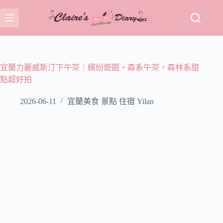
跳
至
主
要
內
容
宜蘭力麗威斯汀下午茶｜繽紛遊園・森系午茶，森林系甜
點超好拍
2026-06-11
宜蘭美食 景點 住宿 Yilan