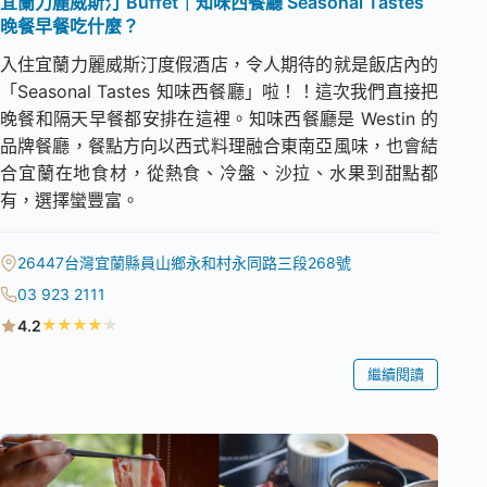
宜蘭力麗威斯汀 Buffet｜知味西餐廳 Seasonal Tastes
晚餐早餐吃什麼？
入住宜蘭力麗威斯汀度假酒店，令人期待的就是飯店內的
「Seasonal Tastes 知味西餐廳」啦！！這次我們直接把
晚餐和隔天早餐都安排在這裡。知味西餐廳是 Westin 的
品牌餐廳，餐點方向以西式料理融合東南亞風味，也會結
合宜蘭在地食材，從熱食、冷盤、沙拉、水果到甜點都
有，選擇蠻豐富。
26447台灣宜蘭縣員山鄉永和村永同路三段268號
03 923 2111
★
★
★
★
★
4.2
繼續閱讀