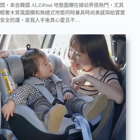
間，來自韓國 ALZiPmat 地墊圍欄在婦幼界很熱門，尤其
輕奢木質風圍欄和無縫式地墊同時兼具時尚美感與給寶寶
安全防護，是我入手後真心愛且不…