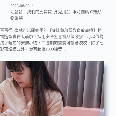
2023-08-08
江發發｜我們的虎寶寶
,
育兒用品
,
限時團購.C妞好
物嚴選
寶寶從0歲就可以開始用的【芽比兔啟蒙教育故事機】動
物造型實在太萌啦！採用安全無毒食品級矽膠，可以作為
孩子睡前的安撫小物，口腔期的寶寶可抱著咬咬，除了七
彩夜燈模式外，更有超過1000種音…