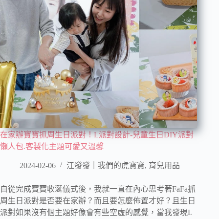
在家辦寶寶抓周生日派對！L派對設計-兒童生日DIY派對
懶人包.客製化主題可愛又溫馨
2024-02-06
江發發｜我們的虎寶寶
,
育兒用品
自從完成寶寶收涎儀式後，我就一直在內心思考著FaFa抓
周生日派對是否要在家辦？而且要怎麼佈置才好？且生日
派對如果沒有個主題好像會有些空虛的感覺，當我發現L