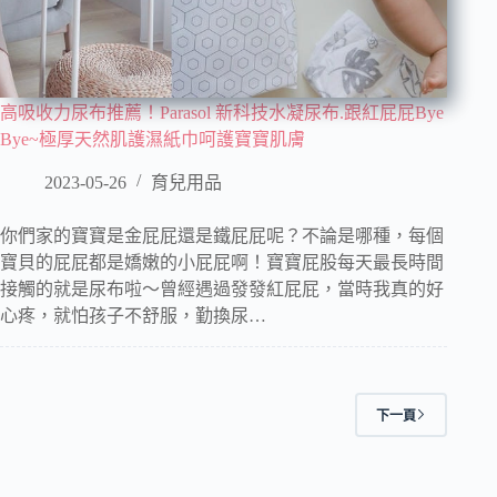
高吸收力尿布推薦！Parasol 新科技水凝尿布.跟紅屁屁Bye
Bye~極厚天然肌護濕紙巾呵護寶寶肌膚
2023-05-26
育兒用品
你們家的寶寶是金屁屁還是鐵屁屁呢？不論是哪種，每個
寶貝的屁屁都是嬌嫩的小屁屁啊！寶寶屁股每天最長時間
接觸的就是尿布啦～曾經遇過發發紅屁屁，當時我真的好
心疼，就怕孩子不舒服，勤換尿…
下一頁