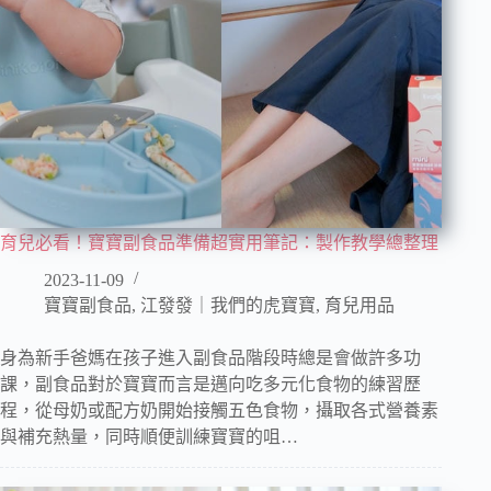
育兒必看！寶寶副食品準備超實用筆記：製作教學總整理
2023-11-09
寶寶副食品
,
江發發｜我們的虎寶寶
,
育兒用品
身為新手爸媽在孩子進入副食品階段時總是會做許多功
課，副食品對於寶寶而言是邁向吃多元化食物的練習歷
程，從母奶或配方奶開始接觸五色食物，攝取各式營養素
與補充熱量，同時順便訓練寶寶的咀…