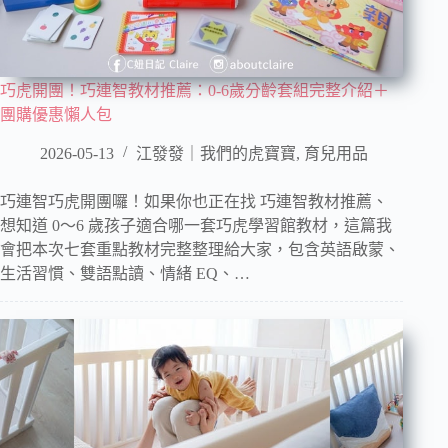
巧虎開團！巧連智教材推薦：0-6歲分齡套組完整介紹＋
團購優惠懶人包
2026-05-13
江發發｜我們的虎寶寶
,
育兒用品
巧連智巧虎開團囉！如果你也正在找 巧連智教材推薦、
想知道 0～6 歲孩子適合哪一套巧虎學習館教材，這篇我
會把本次七套重點教材完整整理給大家，包含英語啟蒙、
生活習慣、雙語點讀、情緒 EQ、…