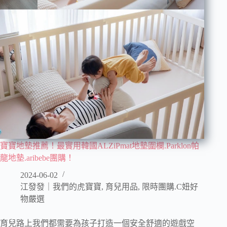
寶寶地墊推薦！最實用韓國ALZiPmat地墊圍欄.Parklon帕
龍地墊.aribebe團購！
2024-06-02
江發發｜我們的虎寶寶
,
育兒用品
,
限時團購.C妞好
物嚴選
育兒路上我們都需要為孩子打造一個安全舒適的遊戲空