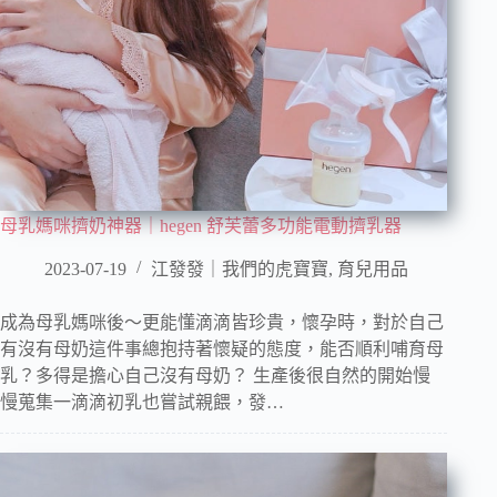
母乳媽咪擠奶神器｜hegen 舒芙蕾多功能電動擠乳器
2023-07-19
江發發｜我們的虎寶寶
,
育兒用品
成為母乳媽咪後～更能懂滴滴皆珍貴，懷孕時，對於自己
有沒有母奶這件事總抱持著懷疑的態度，能否順利哺育母
乳？多得是擔心自己沒有母奶？ 生產後很自然的開始慢
慢蒐集一滴滴初乳也嘗試親餵，發…