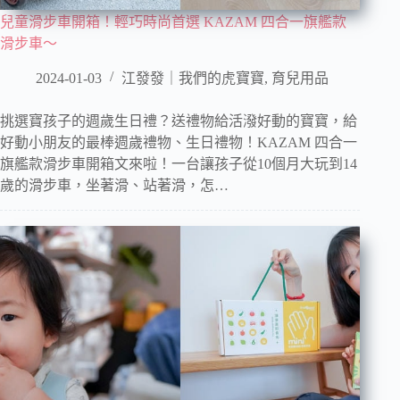
兒童滑步車開箱！輕巧時尚首選 KAZAM 四合一旗艦款
滑步車～
2024-01-03
江發發｜我們的虎寶寶
,
育兒用品
挑選寶孩子的週歲生日禮？送禮物給活潑好動的寶寶，給
好動小朋友的最棒週歲禮物、生日禮物！KAZAM 四合一
旗艦款滑步車開箱文來啦！一台讓孩子從10個月大玩到14
歲的滑步車，坐著滑、站著滑，怎…