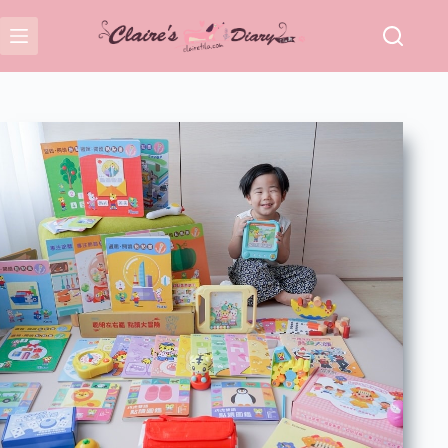
跳
至
主
要
內
容