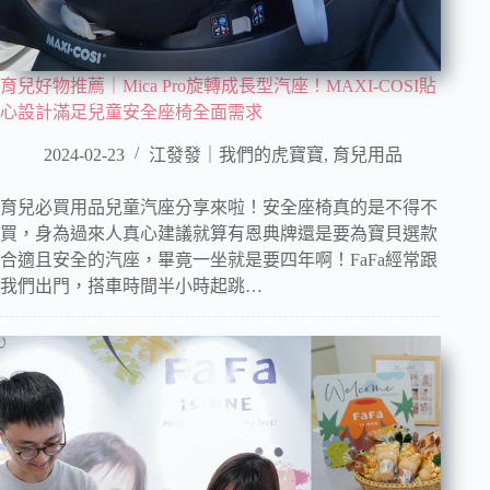
育兒好物推薦｜Mica Pro旋轉成長型汽座！MAXI-COSI貼
心設計滿足兒童安全座椅全面需求
2024-02-23
江發發｜我們的虎寶寶
,
育兒用品
育兒必買用品兒童汽座分享來啦！安全座椅真的是不得不
買，身為過來人真心建議就算有恩典牌還是要為寶貝選款
合適且安全的汽座，畢竟一坐就是要四年啊！FaFa經常跟
我們出門，搭車時間半小時起跳…