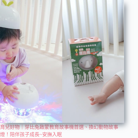
育兒好物｜芽比兔啟蒙教育故事機首選、換幻動物故事
燈！陪伴孩子成長~安撫入眠