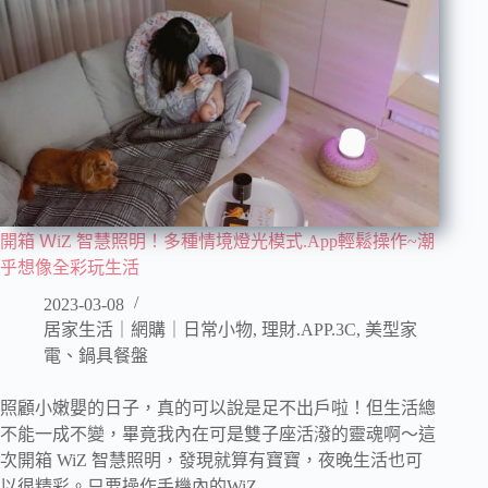
開箱 ＷiZ 智慧照明！多種情境燈光模式.App輕鬆操作~潮
乎想像全彩玩生活
2023-03-08
居家生活｜網購｜日常小物
,
理財.APP.3C
,
美型家
電、鍋具餐盤
照顧小嫩嬰的日子，真的可以說是足不出戶啦！但生活總
不能一成不變，畢竟我內在可是雙子座活潑的靈魂啊～這
次開箱 WiZ 智慧照明，發現就算有寶寶，夜晚生活也可
以很精彩。只要操作手機內的WiZ …