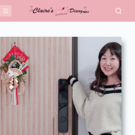
跳
至
主
要
內
容