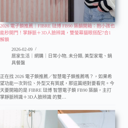
2026 電子鎖推薦｜FIBRE 琺博 FB90 築韻開箱：抱小孩也
能秒開門！掌靜脈＋3D人臉辨識，雙螢幕貓眼搭配7合1
解鎖
2026-02-09
居家生活｜網購｜日常小物
,
未分類
,
美型家電、鍋
具餐盤
正在找 2026 電子鎖推薦／智慧電子鎖推薦嗎？，如果希
望功能一次到位、外型又有質感，那這篇絕對要看完。今
天要開箱的是 FIBRE 琺博 智慧電子鎖 FB90 築韻，主打
掌靜脈辨識＋3D人臉辨識 的雙…