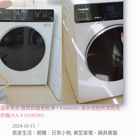
溫水洗衣.強效抑菌更乾淨！Panasonic 溫水洗脫烘滾筒洗
衣機(NA-V105NDH)
2024-10-15
居家生活｜網購｜日常小物
,
美型家電、鍋具餐盤