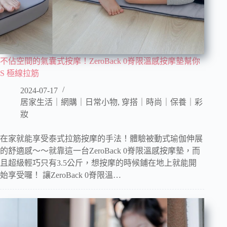
不佔空間的氣囊式按摩！ZeroBack 0脊限溫感按摩墊幫你
S 極線拉筋
2024-07-17
居家生活｜網購｜日常小物
,
穿搭｜時尚｜保養｜彩
妝
在家就能享受泰式拉筋按摩的手法！體驗被動式瑜伽伸展
的舒適感～～就靠這一台ZeroBack 0脊限溫感按摩墊，而
且超級輕巧只有3.5公斤，想按摩的時候鋪在地上就能開
始享受囉！ 讓ZeroBack 0脊限溫…