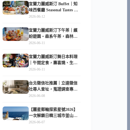
宜蘭力麗威斯汀 Buffet｜知
味西餐廳 Seasonal Tastes 晚
餐早餐吃什麼？
2026-06-12
宜蘭力麗威斯汀下午茶｜繽
紛遊園・森系午茶，森林系
甜點超好拍
2026-06-11
宜蘭力麗威斯汀舞日本料理
｜午間定食，壽喜燒、生魚
片與日式包廂空間
2026-06-11
台北徵信社推薦｜立達徵信
社尋人查址，蒐證調查專家
陪你找回失聯的家人
2026-06-08
【麗星郵輪探索星號2026】
一次解鎖日韓三城市釜山、
長崎、那霸｜餐點升級、表
2026-06-07
演更新、船上慶生超難忘