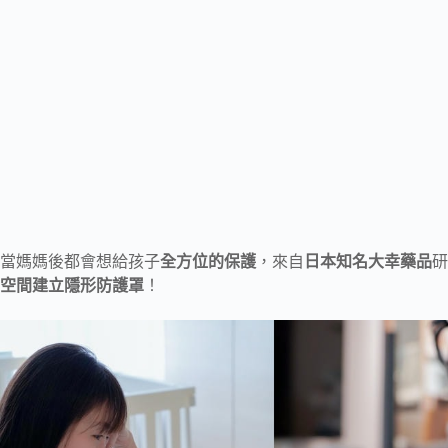
當媽媽後都會想給孩子
全方位的保護
，來自
日本知名大幸藥品
研
空間建立隱形防護罩
！