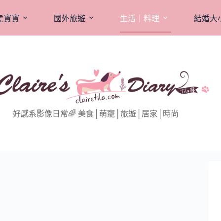
虎寶寶
國外旅遊
生活｜料理
結婚大
好感系影像日常🌈 美食│萌寵│旅遊│居家│時尚