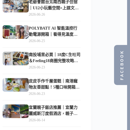
老爺會館台北南西親子住宿
｜U12小玩藝空間×上誼文
化，暑假帶孩子這樣玩
2026-06-26
POLYBATT AI 智能溫控行
動電源開箱｜看得見溫度與
電量，外出更安心的
2026-06-25
10000mAh 行動電源
FACEBOOK
南投埔里必買｜18度C生吐司
＆Feeling18商圈完整攻略，
在地人帶路這樣逛
2026-06-23
皮皮手作千層蛋糕｜南港寵
物友善甜點！5種口味開箱，
比Lady M便宜一半的台北隱
2026-06-23
藏版
宜蘭親子飯店推薦｜宜蘭力
麗威斯汀度假酒店，親子
房、Buffet、泳池、兒童俱樂
2026-06-14
部超適合放電