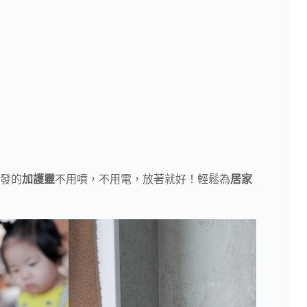
發的
加護靈
不用噴，不用電，放著就好！輕鬆為
居家