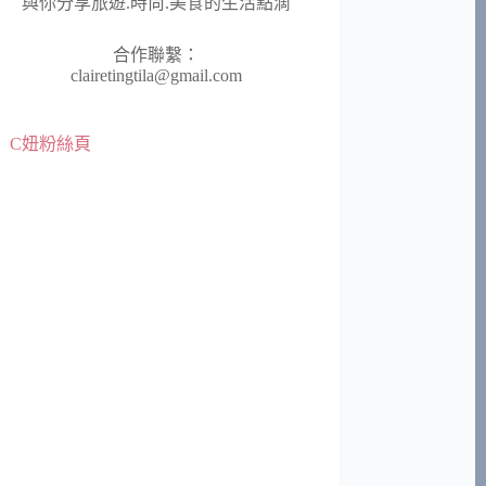
與你分享旅遊.時尚.美食的生活點滴
合作聯繫：
clairetingtila@gmail.com
C妞粉絲頁