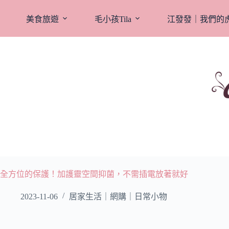
跳
至
美食旅遊
毛小孩Tila
江發發｜我們的
主
要
內
容
全方位的保護！加護靈空間抑菌，不需插電放著就好
2023-11-06
居家生活｜網購｜日常小物