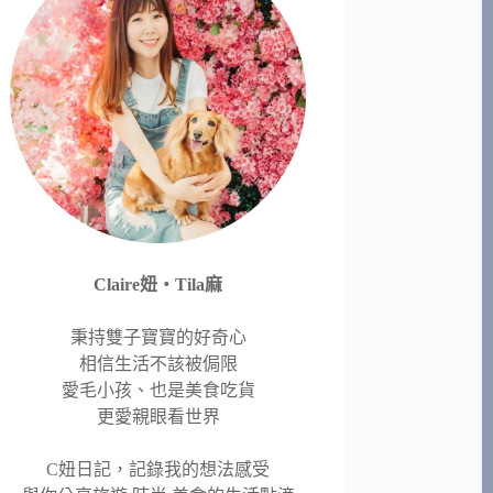
Claire妞‧Tila麻
秉持雙子寶寶的好奇心
相信生活不該被侷限
愛毛小孩、也是美食吃貨
更愛親眼看世界
C妞日記，記錄我的想法感受