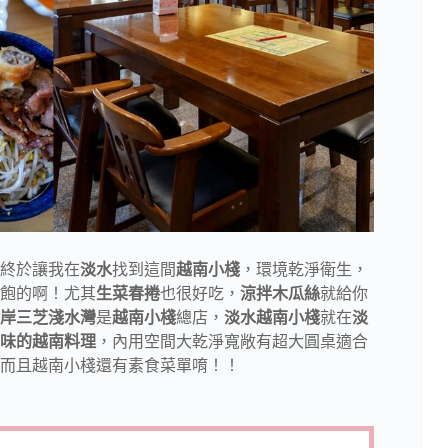
終於讓我在
淡水
找到這間
越南小棧
，環境乾淨衛生，
飽的啊！尤其
生菜春捲
也很好吃，
涼拌木瓜絲
就給你
岸三芝淺水灣
是
越南小棧
總店，
淡水越南小棧
就在
淡
味的越南料理
，內用空間大乾淨寬敞有超大圓桌適合
而且越南小棧還有素食菜單唷！！