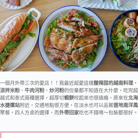
一個月外帶三次的愛店！！我最近超愛這樣
酸辣甜的越南料理
，
涼拌米粉
、
牛肉河粉
、
炒河粉
的份量都不知道在大什麼，吃完超
越式和泰式兩種選擇，超厚切
蝦餅
咬起來也很過癮，原來在
北海
水捷運站
附近，交通地點很方便，在淡水也可以品嘗
道地南洋風
聚餐，四人方桌的選擇，而
外帶回家
吃也不錯唷～包裝都很好。