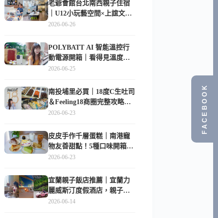
老爺會館台北南西親子住宿
｜U12小玩藝空間×上誼文
化，暑假帶孩子這樣玩
2026-06-26
POLYBATT AI 智能溫控行
動電源開箱｜看得見溫度與
電量，外出更安心的
2026-06-25
10000mAh 行動電源
FACEBOOK
南投埔里必買｜18度C生吐司
＆Feeling18商圈完整攻略，
在地人帶路這樣逛
2026-06-23
皮皮手作千層蛋糕｜南港寵
物友善甜點！5種口味開箱，
比Lady M便宜一半的台北隱
2026-06-23
藏版
宜蘭親子飯店推薦｜宜蘭力
麗威斯汀度假酒店，親子
房、Buffet、泳池、兒童俱樂
2026-06-14
部超適合放電