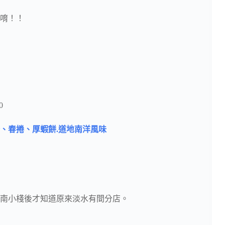
唷！！
0
、春捲、厚蝦餅.道地南洋風味
南小棧後才知道原來淡水有間分店。