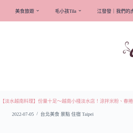
跳
至
美食旅遊
毛小孩Tila
江發發｜我們的
主
要
內
容
【淡水越南料理】份量十足～越南小棧淡水店！涼拌米粉、春捲
2022-07-05
台北美食 景點 住宿 Taipei