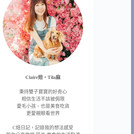
Claire妞‧Tila麻
秉持雙子寶寶的好奇心
相信生活不該被侷限
愛毛小孩、也是美食吃貨
更愛親眼看世界
C妞日記，記錄我的想法感受