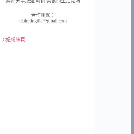
與你分享旅遊.時尚.美食的生活點滴
合作聯繫：
clairetingtila@gmail.com
C妞粉絲頁