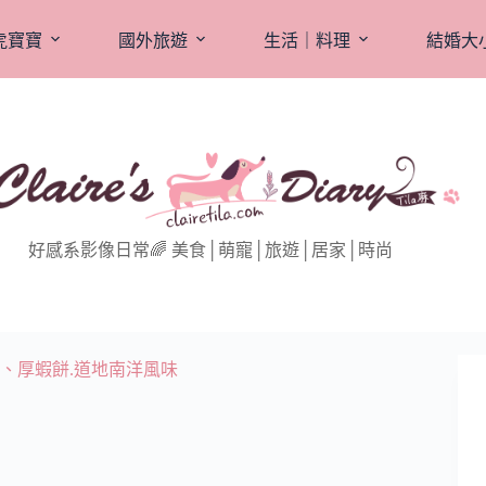
虎寶寶
國外旅遊
生活｜料理
結婚大
好感系影像日常🌈 美食│萌寵│旅遊│居家│時尚
、厚蝦餅.道地南洋風味