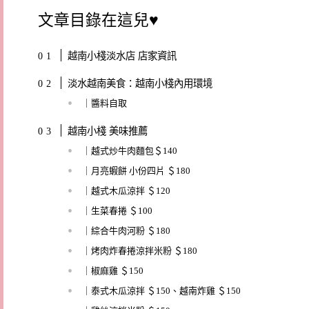
文章目錄在這兒♥
越南小棧淡水店 店家資訊
淡水越南美食：越南小棧內用環境
｜醬料自取
越南小棧 美味推薦
｜越式炒牛肉麵包＄140
｜月亮蝦餅 小份四片 ＄180
｜越式木瓜涼拌 ＄120
｜生菜春捲 ＄100
｜綜合牛肉河粉 ＄180
｜烤肉炸春捲涼拌米粉 ＄180
｜椒麻雞 ＄150
｜泰式木瓜涼拌 ＄150、越南炸雞 ＄150