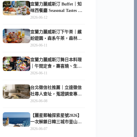
宜蘭力麗威斯汀 Buffet｜知
味西餐廳 Seasonal Tastes 晚
餐早餐吃什麼？
2026-06-12
宜蘭力麗威斯汀下午茶｜繽
紛遊園・森系午茶，森林系
甜點超好拍
2026-06-11
宜蘭力麗威斯汀舞日本料理
｜午間定食，壽喜燒、生魚
片與日式包廂空間
2026-06-11
台北徵信社推薦｜立達徵信
社尋人查址，蒐證調查專家
陪你找回失聯的家人
2026-06-08
【麗星郵輪探索星號2026】
一次解鎖日韓三城市釜山、
長崎、那霸｜餐點升級、表
2026-06-07
演更新、船上慶生超難忘