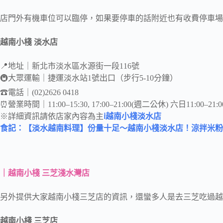
店門外有機車位可以臨停，如果要停車的話附近也有收費停車場
越南小棧 淡水店
📍地址｜新北市淡水區水源街一段116號
🚇大眾運輸｜捷運淡水站1號出口（步行5-10分鐘）
☎電話｜(02)2626 0418
⏰營業時間｜11:00–15:30, 17:00–21:00(週二公休) 六日11:00–21:0
※詳細資訊請依店家內容為主
ℹ越南小棧淡水店
食記：【淡水越南料理】份量十足～越南小棧淡水店！涼拌米粉
｜越南小棧 三芝淺水灣店
另外提供大家越南小棧三芝店的資訊，還蠻多人是去三芝吃過越
越南小棧 三芝店