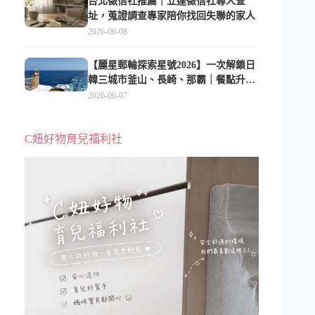
台北徵信社推薦｜立達徵信社尋人查
址，蒐證調查專家陪你找回失聯的家人
2026-06-08
【麗星郵輪探索星號2026】一次解鎖日
韓三城市釜山、長崎、那霸｜餐點升
級、表演更新、船上慶生超難忘
2026-06-07
C妞好物育兒福利社