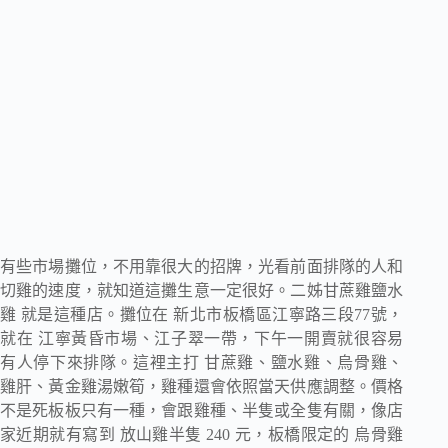
有些市場攤位，不用靠很大的招牌，光看前面排隊的人和
切雞的速度，就知道這攤生意一定很好。二姊甘蔗雞鹽水
雞 就是這種店。攤位在 新北市板橋區江寧路三段77號，
就在 江寧黃昏市場、江子翠一帶，下午一開賣就很容易
有人停下來排隊。這裡主打 甘蔗雞、鹽水雞、烏骨雞、
雞肝、黃金雞湯嫩筍，雞種還會依照當天供應調整。價格
不是死板板只有一種，會跟雞種、半隻或全隻有關，像店
家近期就有寫到 放山雞半隻 240 元，板橋限定的 烏骨雞