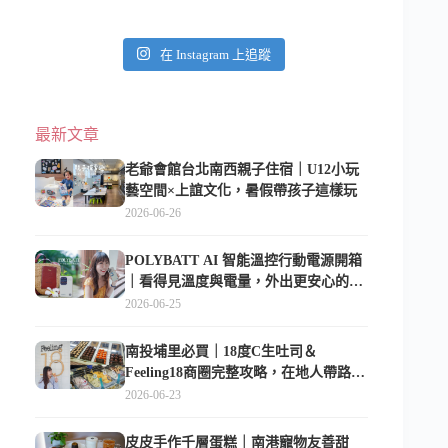
在 Instagram 上追蹤
最新文章
老爺會館台北南西親子住宿｜U12小玩
藝空間×上誼文化，暑假帶孩子這樣玩
2026-06-26
POLYBATT AI 智能溫控行動電源開箱
｜看得見溫度與電量，外出更安心的
10000mAh 行動電源
2026-06-25
南投埔里必買｜18度C生吐司＆
Feeling18商圈完整攻略，在地人帶路這
樣逛
2026-06-23
皮皮手作千層蛋糕｜南港寵物友善甜