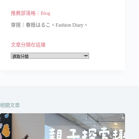
推薦部落格｜Blog
穿搭｜春妞はるこ。Fashion Diary。
文章分類在這邊
文
章
分
類
在
這
邊
相關文章