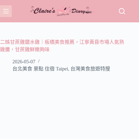
跳
至
主
要
內
容
二姊甘蔗雞鹽水雞｜板橋美食推薦，江寧黃昏市場人氣熟
雞攤，甘蔗雞鮮嫩夠味
2026-05-07
台北美食 景點 住宿 Taipei
,
台灣美食旅遊特搜