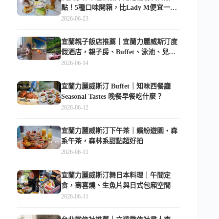
點！5種口味開箱，比Lady M便宜一半
的台北隱藏版
2026-06-23
宜蘭親子飯店推薦｜宜蘭力麗威斯汀度
假酒店，親子房、Buffet、泳池、兒童
俱樂部超適合放電
2026-06-14
宜蘭力麗威斯汀 Buffet｜知味西餐廳
Seasonal Tastes 晚餐早餐吃什麼？
2026-06-12
宜蘭力麗威斯汀下午茶｜繽紛遊園・森
系午茶，森林系甜點超好拍
2026-06-11
宜蘭力麗威斯汀舞日本料理｜午間定
食，壽喜燒、生魚片與日式包廂空間
2026-06-11