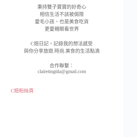
秉持雙子寶寶的好奇心
相信生活不該被侷限
愛毛小孩、也是美食吃貨
更愛親眼看世界
C妞日記，記錄我的想法感受
與你分享旅遊.時尚.美食的生活點滴
合作聯繫：
clairetingtila@gmail.com
C妞粉絲頁