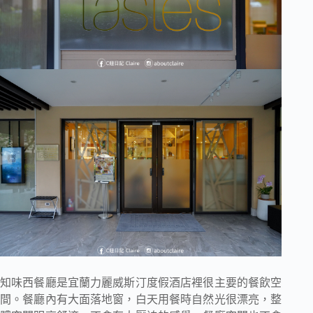
知味西餐廳是宜蘭力麗威斯汀度假酒店裡很主要的餐飲空
間。餐廳內有大面落地窗，白天用餐時自然光很漂亮，整