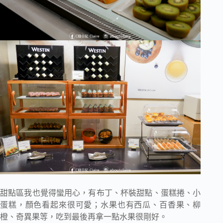
甜點區我也覺得蠻用心，有布丁、杯裝甜點、蛋糕捲、小
蛋糕，顏色看起來很可愛；水果也有西瓜、百香果、柳
橙、奇異果等，吃到最後再拿一點水果很剛好。