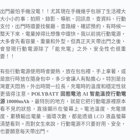
出門最怕手機沒電！！尤其現在手機幾乎包辦了生活裡大
大小小的事：拍照、錄影、導航、回訊息、查資料、行動
支付，出門時還要找餐廳、查路線、確認預約，有時候一
整天下來，電量掉得比想像中還快。我以前挑行動電源，
大多會先看容量、重量和外型。但真正天天帶出門之後，
會發現行動電源除了「能充電」之外，安全性也很重
要！！
有些行動電源使用時會變熱，放在包包裡、手上拿著，或
是旅行時放在隨身包中，多少會讓人有點擔心。特別是台
灣夏天悶熱，外出時間一拉長，充電時的溫度和穩定性就
更值得注意。
POLYBATT 固態電池 AI 智能溫控行動電
源 10000mAh
，最特別的地方，就是它把行動電源裡原本
看不見的狀態，直接顯示在螢幕上。電池溫度、充電速
度、累積輸出電量、循環次數，都能透過 LCD 液晶螢幕
清楚看到。而
對女生來說，行動電源不只要好用、安全，
也要願意每天帶出門。