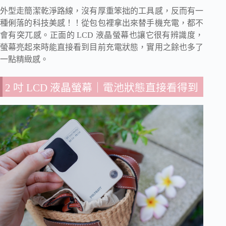
外型走簡潔乾淨路線，沒有厚重笨拙的工具感，反而有一
種俐落的科技美感！！
從包包裡拿出來替手機充電，都不
會有突兀感。正面的 LCD 液晶螢幕也讓它很有辨識度，
螢幕亮起來時能直接看到目前充電狀態，實用之餘也多了
一點精緻感。
2 吋 LCD 液晶螢幕｜電池狀態直接看得到