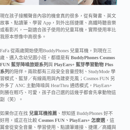
現在孩子接觸聲音內容的機會真的很多，從有聲書、英文
故事、點讀筆、學習 App，到外出搭捷運、高鐵時聽音樂
或看影片，一副適合孩子使用的兒童耳機，實際使用率比
我原本想像中高很多。
FaFa 從兩歲開始使用BuddyPhones 兒童耳機，到現在三
歲、邁入念幼兒園小班，都還是有
BuddyPhones Cosmos
FUN 藍芽降噪旅遊系列
與
PlayEars+ 藍芽學習動物 Plus
系列
的陪伴。兩款都有三段安全音量控制、StudyMode 學
習模式、藍芽／有線兩用與內建麥克風；Cosmos FUN 另
外多了 ANC 主動降噪與 HearThru 通透模式，PlayEars+
則勝在輕巧、可愛，孩子自己選的話幾乎都會先拿動物這
副（笑）。
如果你正在找
兒童耳機推薦
、想知道 BuddyPhones 好不
好用，或正在比較
Cosmos FUN、PlayEars+ 怎麼選
，這
篇會從安全音量、學習使用、點讀筆連接、捷運／高鐵與