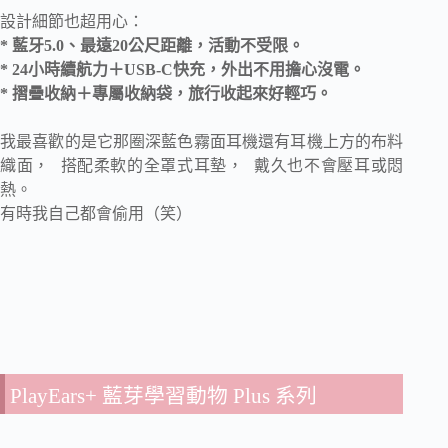
設計細節也超用心：
* 藍牙5.0、最遠20公尺距離，活動不受限。
* 24小時續航力＋USB-C快充，外出不用擔心沒電。
* 摺疊收納＋專屬收納袋，旅行收起來好輕巧。
我最喜歡的是它那圈深藍色霧面耳機還有耳機上方的布料
織面， 搭配柔軟的全罩式耳墊， 戴久也不會壓耳或悶
熱。
有時我自己都會偷用（笑）
PlayEars+ 藍芽學習動物 Plus 系列