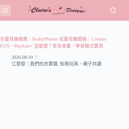
跳
至
主
要
內
容
兒童耳機推薦｜BuddyPhones 兒童耳機開箱：Cosmos
FUN、PlayEars+ 怎麼選？安全音量、學習模式實測
2026-08-10
江發發｜我們的虎寶寶
,
知育玩具、親子共讀