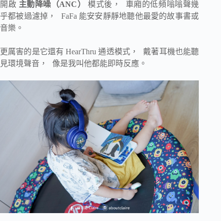
開啟
主動降噪（ANC）
模式後， 車廂的低頻嗡嗡聲幾
乎都被過濾掉， FaFa 能安安靜靜地聽他最愛的故事書或
音樂。
更厲害的是它還有 HearThru 通透模式， 戴著耳機也能聽
見環境聲音， 像是我叫他都能即時反應。