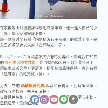
在家裡戴上耳機聽課程或用點讀筆時，他一進入自己的小
世界，整個家都安靜下來，
那一刻我甚至有種「回到還沒孩子時期」的感覺！哈，完
全是爸媽夢寐以求的「安靜時光」呀～
BuddyPhones 之所以能讓孩子聽得更專注，關鍵就在於它
的
專利學習模式技術
，能自動凸顯人聲、弱化背景音！
讓故事或英文發音更清晰，搭配點讀筆使用時，真的有種
「洗耳朵」的乾淨感（笑）。
另外，它的
高敏度麥克風
收音也很穩定，我有試過線上
課程互動起來，聲音都清楚。
支援藍芽連線，不需要被線材綁住，孩子可以隨心走動、
TOP
邊聽邊學，真的超方便