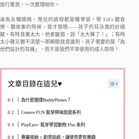
旅行實測，一次整理給你。
身為全職媽媽，育兒的過程都是種學習。帶 FaFa 聽音
樂、聽故事的時候，我才發現——孩子的耳朵真的好細
膩。有時音量太大，他會皺眉、說「太大聲了！」；有時
太小聲又聽不清楚～那瞬間我意識到，孩子需要的是「為
他們設計的耳機」，而不是我們平常使用的成人款呀！
文章目錄在這兒♥
為什麼選擇BuddyPhones？
Cosmos FUN 藍芽降噪旅遊系列
PlayEars+ 藍芽學習動物 Plus 系列
專屬收納 × 創意貼紙，讓使用更有樂趣