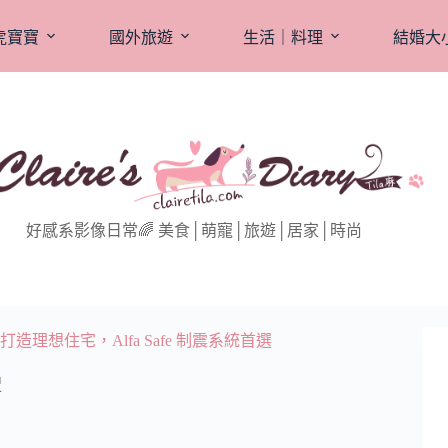
虎寶寶
國外旅遊
生活｜料理
結婚大
好感系影像日常🌈 美食│萌寵│旅遊│居家│時尚
想住宅，Alfa Safe 制震系統首選
搜