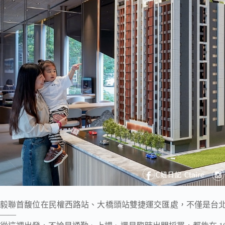
毅聯首馥位在民權西路站、大橋頭站雙捷運交匯處，不僅是台
——