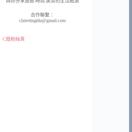
與你分享旅遊.時尚.美食的生活點滴
合作聯繫：
clairetingtila@gmail.com
C妞粉絲頁