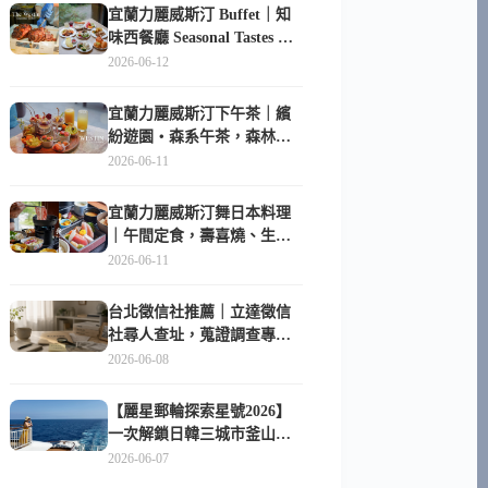
宜蘭力麗威斯汀 Buffet｜知
味西餐廳 Seasonal Tastes 晚
餐早餐吃什麼？
2026-06-12
宜蘭力麗威斯汀下午茶｜繽
紛遊園・森系午茶，森林系
甜點超好拍
2026-06-11
宜蘭力麗威斯汀舞日本料理
｜午間定食，壽喜燒、生魚
片與日式包廂空間
2026-06-11
台北徵信社推薦｜立達徵信
社尋人查址，蒐證調查專家
陪你找回失聯的家人
2026-06-08
【麗星郵輪探索星號2026】
一次解鎖日韓三城市釜山、
長崎、那霸｜餐點升級、表
2026-06-07
演更新、船上慶生超難忘