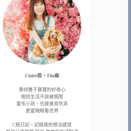
Claire妞‧Tila麻
秉持雙子寶寶的好奇心
相信生活不該被侷限
愛毛小孩、也是美食吃貨
更愛親眼看世界
C妞日記，記錄我的想法感受