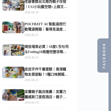
老爺會館台北南西親子住宿
｜U12小玩藝空間×上誼文
化，暑假帶孩子這樣玩
2026-06-26
POLYBATT AI 智能溫控行
動電源開箱｜看得見溫度與
電量，外出更安心的
2026-06-25
10000mAh 行動電源
FACEBOOK
南投埔里必買｜18度C生吐司
＆Feeling18商圈完整攻略，
在地人帶路這樣逛
2026-06-23
皮皮手作千層蛋糕｜南港寵
物友善甜點！5種口味開箱，
比Lady M便宜一半的台北隱
2026-06-23
藏版
宜蘭親子飯店推薦｜宜蘭力
麗威斯汀度假酒店，親子
房、Buffet、泳池、兒童俱樂
2026-06-14
部超適合放電