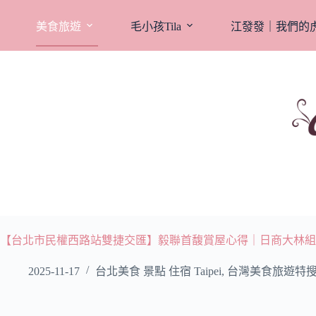
跳
至
美食旅遊
毛小孩Tila
江發發｜我們的
主
要
內
容
【台北市民權西路站雙捷交匯】毅聯首馥賞屋心得｜日商大林組打造理
2025-11-17
台北美食 景點 住宿 Taipei
,
台灣美食旅遊特