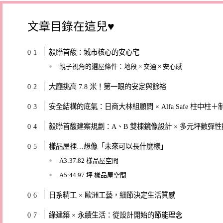
文章目錄在這兒♥
毅聯首馥：城市核心的安心宅
親子視角的選屋條件：地段 × 交通 × 安心感
大廳挑高 7.8 米！第一眼的安定與餘裕
安全結構的底氣：日商大林組顧問 × Alfa Safe 柱中柱
毅聯首馥建案規劃：A、B 雙棟鏡像設計 × 多元坪數彈性
樣品屋裡…想像「未來可以長什麼樣」
A3:37.82 樣品屋空間
A5:44.97 坪 樣品屋空間
日系精工 × 歐洲工藝，細節決定生活質感
綠建築 × 永續生活：從設計開始的節能理念