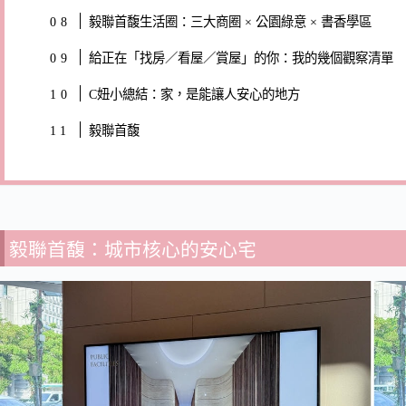
毅聯首馥生活圈：三大商圈 × 公園綠意 × 書香學區
給正在「找房／看屋／賞屋」的你：我的幾個觀察清單
C妞小總結：家，是能讓人安心的地方
毅聯首馥
毅聯首馥：城市核心的安心宅