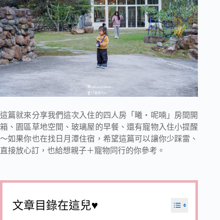
這篇就來分享我們這次入住的四人房「曦・呢喃」房間開
箱、園區草地空間、玻璃屋的早餐、還有寵物入住小提醒
～如果你也在找日月潭住宿，希望這篇可以讓你少踩雷、
直接放心訂，也給想親子＋寵物同行的你參考。
文章目錄在這兒♥