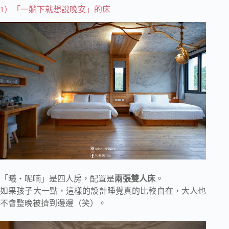
1）「一躺下就想說晚安」的床
「曦・呢喃」是四人房，配置是
兩張雙人床
。
如果孩子大一點，這樣的設計睡覺真的比較自在，大人也
不會整晚被擠到邊邊（笑）。