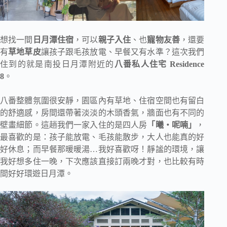
想找一間
日月潭住宿
，可以
親子入住
、也
寵物友善
，還要
有
草地草皮
讓孩子跟毛孩放電、早餐又有水準？這次我們
住到的就是南投日月潭附近的
八番私人住宅 Residence
8
。
八番整體氛圍很安靜，園區內有草地、住宿空間也有留白
的舒適感，房間還帶著淡淡的木頭香氣，牆面也有不同的
壁畫細節。這趟我們一家入住的是四人房
「曦・呢喃」
，
最喜歡的是：孩子能放電、毛孩能散步，大人也能真的好
好休息；而早餐那暖暖湯…我好喜歡呀！靜謐的環境，讓
我好想多住一晚，下次應該直接訂兩晚才對，也比較有時
間好好環遊日月潭。