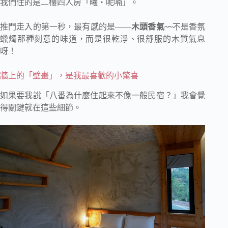
我們住的是二樓四人房「曦・呢喃」。
推門走入的第一秒，最有感的是——
木頭香氣~~
不是香氛
蠟燭那種刻意的味道，而是很乾淨、很舒服的木質氣息
呀！
牆上的「壁畫」，是我最喜歡的小驚喜
如果要我說「八番為什麼住起來不像一般民宿？」我會覺
得關鍵就在這些細節。