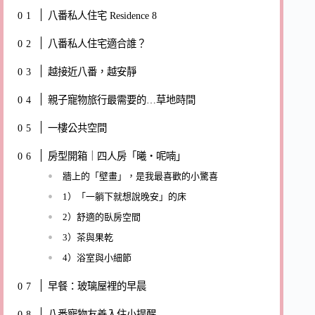
八番私人住宅 Residence 8
八番私人住宅適合誰？
越接近八番，越安靜
親子寵物旅行最需要的…草地時間
一樓公共空間
房型開箱｜四人房「曦・呢喃」
牆上的「壁畫」，是我最喜歡的小驚喜
1）「一躺下就想說晚安」的床
2）舒適的臥房空間
3）茶與果乾
4）浴室與小細節
早餐：玻璃屋裡的早晨
八番寵物友善入住小提醒