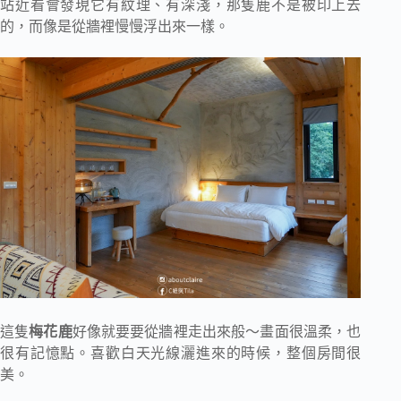
站近看會發現它有紋理、有深淺，那隻鹿不是被印上去
的，而像是從牆裡慢慢浮出來一樣。
這隻
梅花鹿
好像就要要從牆裡走出來般～畫面很溫柔，也
很有記憶點。喜歡白天光線灑進來的時候，整個房間很
美。