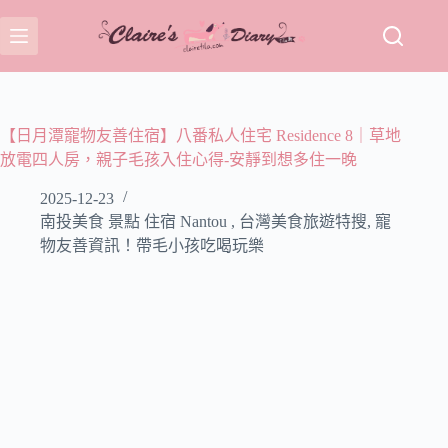
跳
至
主
要
內
容
【日月潭寵物友善住宿】八番私人住宅 Residence 8｜草地
放電四人房，親子毛孩入住心得-安靜到想多住一晚
2025-12-23
南投美食 景點 住宿 Nantou
,
台灣美食旅遊特搜
,
寵
物友善資訊！帶毛小孩吃喝玩樂