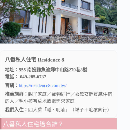
八番私人住宅 Residence 8
地址：555 南投縣魚池鄉中山路270巷8號
電話： 049-285-6737
官網：
https://residence8.com.tw/
推薦族群：
親子家庭／寵物同行／喜歡安靜質感住宿
的人／毛小孩有草地放電需求家庭
我們入住：
四人房「曦・呢喃」（親子＋毛孩同行）
八番私人住宅適合誰？