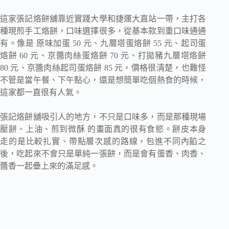
這家張記烙餅舖靠近實踐大學和捷運大直站一帶，主打各
種現煎手工烙餅，口味選擇很多，從基本款到重口味通通
有。像是 原味加蛋 50 元、九層塔蛋烙餅 55 元、起司蛋
烙餅 60 元、京醬肉絲蛋烙餅 70 元、打拋豬九層塔烙餅
80 元、京醬肉絲起司蛋烙餅 85 元，價格很清楚，也難怪
不管是當午餐、下午點心，還是想簡單吃個熱食的時候，
這家都一直很有人氣。
張記烙餅舖吸引人的地方，不只是口味多，而是那種現場
壓餅、上油、煎到微酥 的畫面真的很有食慾。餅皮本身
走的是比較扎實、帶點層次感的路線，包進不同內餡之
後，吃起來不會只是單純一張餅，而是會有蛋香、肉香、
醬香一起疊上來的滿足感。