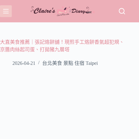
跳
至
主
要
內
容
大直美食推薦｜張記烙餅舖！現煎手工烙餅香氣超犯規、
京醬肉絲起司蛋、打拋豬九層塔
2026-04-21
台北美食 景點 住宿 Taipei