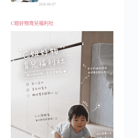
級、表演更新、船上慶生超難忘
2026-06-07
C妞好物育兒福利社