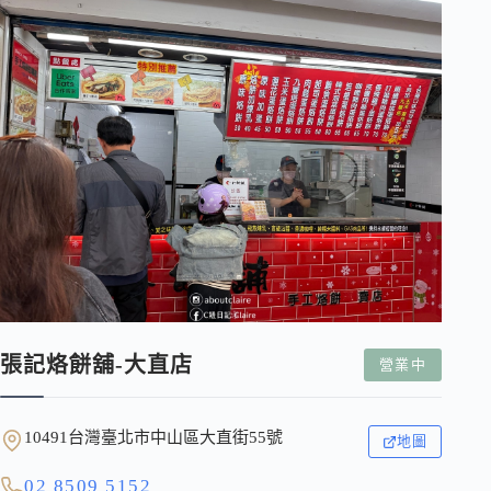
張記烙餅舖-大直店
營業中
10491台灣臺北市中山區大直街55號
地圖
02 8509 5152