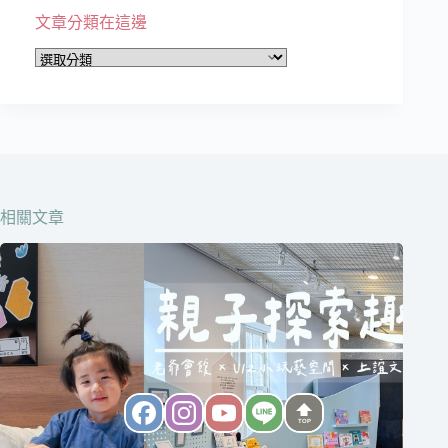
文章分類在這邊
文
章
分
類
在
這
邊
相關文章
TOP