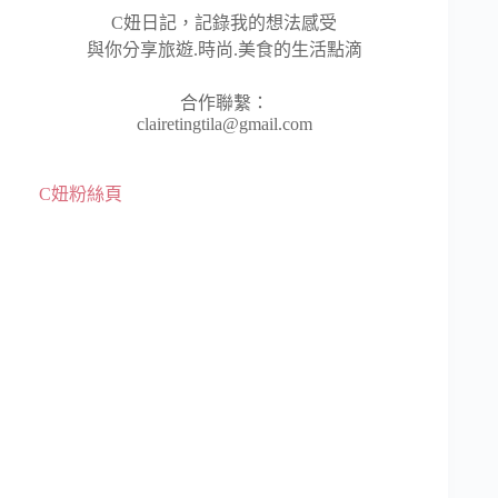
C妞日記，記錄我的想法感受
與你分享旅遊.時尚.美食的生活點滴
合作聯繫：
clairetingtila@gmail.com
C妞粉絲頁