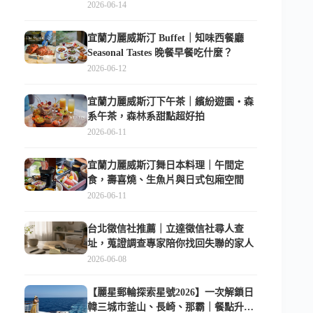
俱樂部超適合放電
2026-06-14
宜蘭力麗威斯汀 Buffet｜知味西餐廳
Seasonal Tastes 晚餐早餐吃什麼？
2026-06-12
宜蘭力麗威斯汀下午茶｜繽紛遊園・森
系午茶，森林系甜點超好拍
2026-06-11
宜蘭力麗威斯汀舞日本料理｜午間定
食，壽喜燒、生魚片與日式包廂空間
2026-06-11
台北徵信社推薦｜立達徵信社尋人查
址，蒐證調查專家陪你找回失聯的家人
2026-06-08
【麗星郵輪探索星號2026】一次解鎖日
韓三城市釜山、長崎、那霸｜餐點升