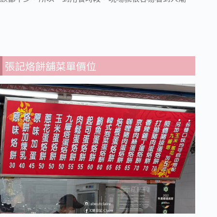
張記烙餅舖菜單價位