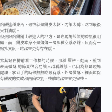
烙餅這種東西，最怕就是餅皮太乾、內餡太薄，吃到最後
只剩油感。
但張記烙餅舖比較迷人的地方，是它現場煎製的香氣很明
顯，而且餅皮本身不是薄薄一層那種空感路線，反而有一
點扎實度，吃起來更有存在感。
尤其站在攤前看工作檯的時候，那種 壓餅、翻面、煎到
表面微酥 的節奏很容易讓人越看越餓。也因為都是現場
處理，拿到手的時候熱熱吃最有感，外層微酥、裡面還保
有餅皮的柔軟和內餡香氣，整體吃起來會更完整。