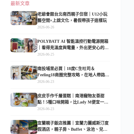
最新文章
老爺會館台北南西親子住宿｜U12小玩
藝空間×上誼文化，暑假帶孩子這樣玩
2026-06-26
POLYBATT AI 智能溫控行動電源開箱
｜看得見溫度與電量，外出更安心的
10000mAh 行動電源
2026-06-25
南投埔里必買｜18度C生吐司＆
Feeling18商圈完整攻略，在地人帶路這
樣逛
2026-06-23
皮皮手作千層蛋糕｜南港寵物友善甜
點！5種口味開箱，比Lady M便宜一半
的台北隱藏版
2026-06-23
宜蘭親子飯店推薦｜宜蘭力麗威斯汀度
假酒店，親子房、Buffet、泳池、兒童