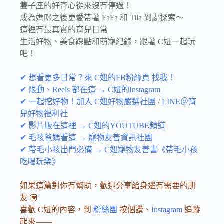
雙子座的好奇心從來沒有停過！
成為媽咪之後更愛帶著 FaFa 和 Tila 到處探索～
這裡有最真實的育兒日常
生活好物、美食踩點和萌寵紀錄，跟著 C妞一起玩
吧！
✔ 想看更多日常？來 C妞的FB粉絲頁 找我！
✔ 限動、Reels 都在這 → C妞的Instagram
✔ 一起挖好物！加入 C妞好物嚴選社團
/
LINE＠育
兒好物福利社
✔ 影片版在這裡 → C妞的YOUTUBE頻道
✔ 毛孩爸媽看這 → 寵物友善資訊社團
✔ 帶毛小孩出門必備 → C妞寵物友善書《帶毛小孩
吃喝玩樂》
如果這篇對你有幫助，歡迎分享給身邊有需要的朋
友 💟
喜歡 C妞的內容，到
粉絲團
按個讚、
Instagram
追蹤
起來——