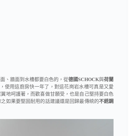
檯面、牆面到水槽都要白色的，從
德國SCHOCK
與
荷蘭
，使用這廚房快一年了，對這花崗岩水槽可真是又愛
翼翼地呵護著，而歡喜做甘願受，也是自己堅持要白色
總之如果要堅固耐用的話建議還是回歸最傳統的
不銹鋼