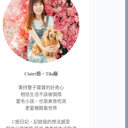
Claire妞‧Tila麻
秉持雙子寶寶的好奇心
相信生活不該被侷限
愛毛小孩、也是美食吃貨
更愛親眼看世界
C妞日記，記錄我的想法感受