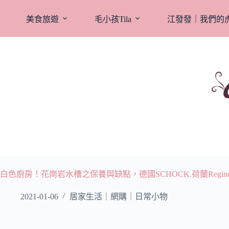
跳
至
美食旅遊
毛小孩Tila
江發發｜我們的
主
要
內
容
白色廚房！花崗岩水槽之保養與缺點，德國SCHOCK.荷蘭Regin
2021-01-06
居家生活｜網購｜日常小物