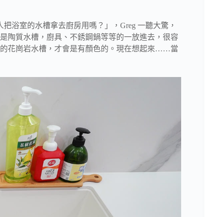
人把浴室的水槽拿去廚房用嗎？」，Greg 一聽大驚，
是陶質水槽，廚具、不銹鋼鍋等等的一放進去，很容
的花崗岩水槽，才會是有顏色的。現在想起來……當