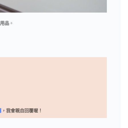
用品
。
薦
，我會親自回覆喔！