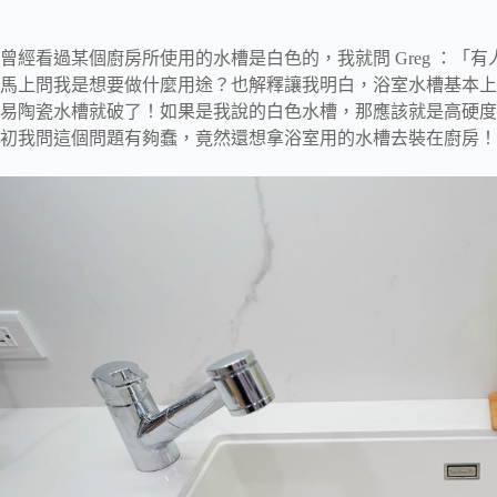
曾經看過某個廚房所使用的水槽是白色的，我就問 Greg ：「有
馬上問我是想要做什麼用途？也解釋讓我明白，浴室水槽基本上
易陶瓷水槽就破了！如果是我說的白色水槽，那應該就是高硬度
初我問這個問題有夠蠢，竟然還想拿浴室用的水槽去裝在廚房！