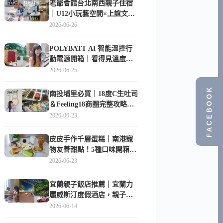
老爺會館台北南西親子住宿
｜U12小玩藝空間×上誼文
化，暑假帶孩子這樣玩
2026-06-26
POLYBATT AI 智能溫控行
動電源開箱｜看得見溫度與
電量，外出更安心的
2026-06-25
10000mAh 行動電源
FACEBOOK
南投埔里必買｜18度C生吐司
＆Feeling18商圈完整攻略，
在地人帶路這樣逛
2026-06-23
皮皮手作千層蛋糕｜南港寵
物友善甜點！5種口味開箱，
比Lady M便宜一半的台北隱
2026-06-23
藏版
宜蘭親子飯店推薦｜宜蘭力
麗威斯汀度假酒店，親子
房、Buffet、泳池、兒童俱樂
2026-06-14
部超適合放電