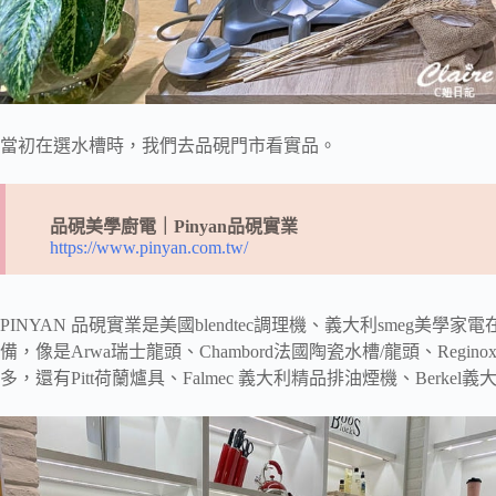
當初在選水槽時，我們去品硯門市看實品。
品硯美學廚電｜Pinyan品硯實業
https://www.pinyan.com.tw/
PINYAN 品硯實業是美國blendtec調理機、義大利smeg
備，像是Arwa瑞士龍頭、Chambord法國陶瓷水槽/龍頭、Regi
多，還有Pitt荷蘭爐具、Falmec 義大利精品排油煙機、Berke