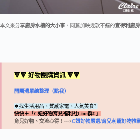
本文來分享
廚房水槽的大小事
，同篇加映幾款不錯的
宜得利廚房
🔻🔻 好物團購資訊 🔻🔻
開團清單總整理（點我）
🍀找生活用品、質感家電、人氣美食?
快快＋「C妞好物育兒福利社Line群!!」
育兒好物、交流心得！--->
C妞好物嚴選/育兒萌寵好物推