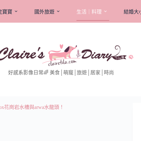
虎寶寶
國外旅遊
生活｜料理
結婚大
好感系影像日常🌈 美食│萌寵│旅遊│居家│時尚
ox花崗岩水槽與arwa水龍頭！