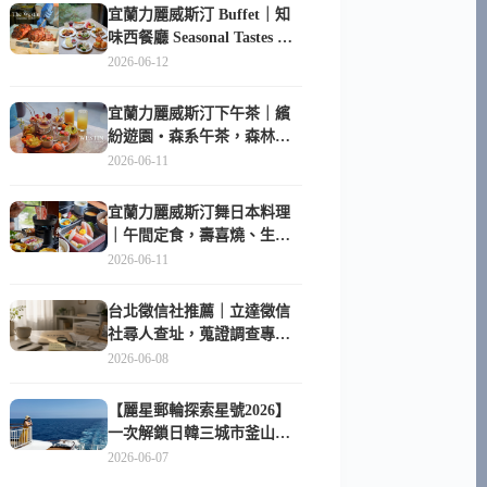
宜蘭力麗威斯汀 Buffet｜知
味西餐廳 Seasonal Tastes 晚
餐早餐吃什麼？
2026-06-12
宜蘭力麗威斯汀下午茶｜繽
紛遊園・森系午茶，森林系
甜點超好拍
2026-06-11
宜蘭力麗威斯汀舞日本料理
｜午間定食，壽喜燒、生魚
片與日式包廂空間
2026-06-11
台北徵信社推薦｜立達徵信
社尋人查址，蒐證調查專家
陪你找回失聯的家人
2026-06-08
【麗星郵輪探索星號2026】
一次解鎖日韓三城市釜山、
長崎、那霸｜餐點升級、表
2026-06-07
演更新、船上慶生超難忘