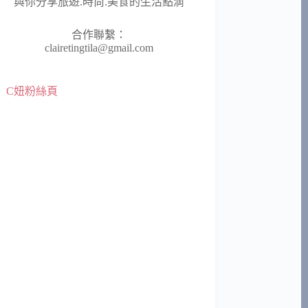
與你分享旅遊.時尚.美食的生活點滴
合作聯繫：
clairetingtila@gmail.com
C妞粉絲頁