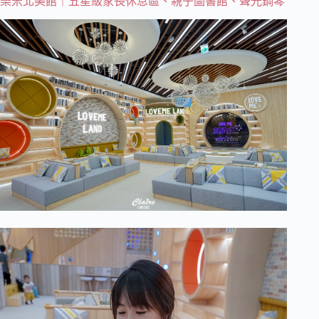
樂米北美館｜五星級家長休息區、親子圖書館、聲光鋼琴