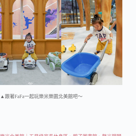
▲跟著FaFa一起玩樂米樂園北美館吧～