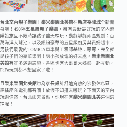
台北室內親子樂園
！
樂米樂園北美館
在
新店裕隆城
全新開
幕啦！
450
坪五星級親子樂園
，擁有最新最好玩的室內遊
樂設施且不限時讓孩子整天暢玩，動態靜態兩區規劃：百
萬海洋大球池，以及繽紛豪華的五星級廚房與貴婦超市，
男孩們最愛的TOMICA車車與工程師基地…等等，完全就
是孩子們的豪華樂園！讓小孩放電的好去處。
樂米樂園北
美館
有許多遊樂設施、各區也有大哥哥大姊姊一起互動，
FaFa玩到都不想回家了啦！
且
樂米樂園北美館
也為家長設計舒適寬敞的沙發休息區，
連插座充電孔都有唷！放假不知道去哪玩？下雨天的室內
玩樂備案、台北雨天景點，你現在有
樂米樂園北美
這個選
擇囉！