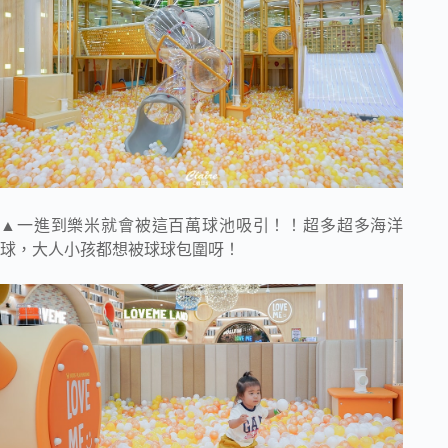
▲一進到樂米就會被這百萬球池吸引！！超多超多海洋
球，大人小孩都想被球球包圍呀！