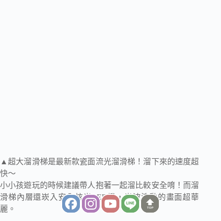
▲超大溜滑梯是最新款瓷面流光溜滑梯！溜下來的速度超
快～
小小孩遊玩的時候建議帶人抱著一起溜比較安全唷！而溜
滑梯內層還崁入安全炫光LED燈，光波流動的畫面超華
麗。
TOP