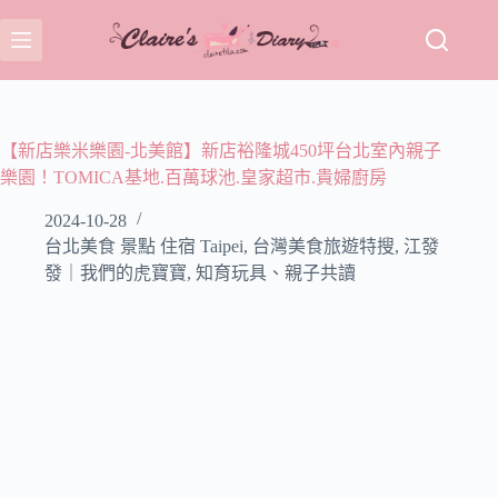
跳
至
主
要
內
容
【新店樂米樂園-北美館】新店裕隆城450坪台北室內親子
樂園！TOMICA基地.百萬球池.皇家超市.貴婦廚房
2024-10-28
台北美食 景點 住宿 Taipei
,
台灣美食旅遊特搜
,
江發
發｜我們的虎寶寶
,
知育玩具、親子共讀