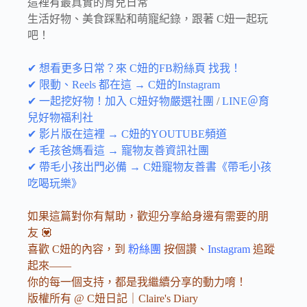
這裡有最真實的育兒日常
生活好物、美食踩點和萌寵紀錄，跟著 C妞一起玩
吧！
✔ 想看更多日常？來 C妞的FB粉絲頁 找我！
✔ 限動、Reels 都在這 → C妞的Instagram
✔ 一起挖好物！加入 C妞好物嚴選社團
/
LINE＠育
兒好物福利社
✔ 影片版在這裡 → C妞的YOUTUBE頻道
✔ 毛孩爸媽看這 → 寵物友善資訊社團
✔ 帶毛小孩出門必備 → C妞寵物友善書《帶毛小孩
吃喝玩樂》
如果這篇對你有幫助，歡迎分享給身邊有需要的朋
友 💟
喜歡 C妞的內容，到
粉絲團
按個讚、
Instagram
追蹤
起來——
你的每一個支持，都是我繼續分享的動力唷！
版權所有 @ C妞日記｜Claire's Diary