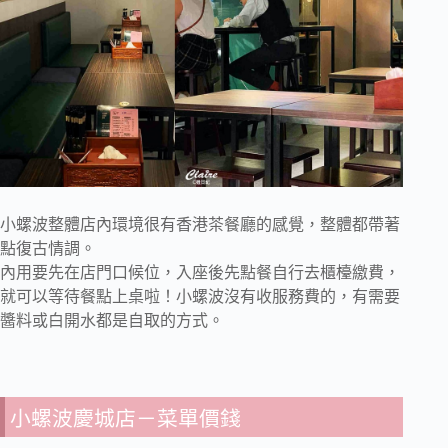
小螺波整體店內環境很有香港茶餐廳的感覺，整體都帶著
點復古情調。
內用要先在店門口候位，入座後先點餐自行去櫃檯繳費，
就可以等待餐點上桌啦！小螺波沒有收服務費的，有需要
醬料或白開水都是自取的方式。
小螺波慶城店－菜單價錢