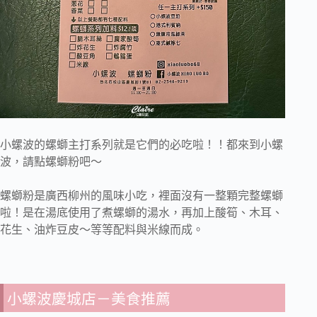
小螺波的螺螄主打系列就是它們的必吃啦！！都來到小螺
波，請點螺螄粉吧～
螺螄粉是廣西柳州的風味小吃，裡面沒有一整顆完整螺螄
啦！是在湯底使用了煮螺螄的湯水，再加上酸筍、木耳、
花生、油炸豆皮～等等配料與米線而成。
小螺波慶城店－美食推薦