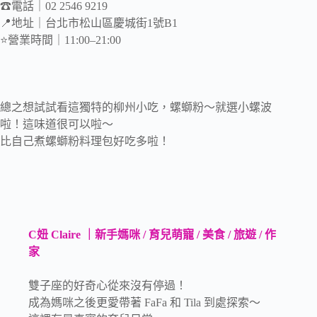
☎電話｜02 2546 9219
📍地址｜台北市松山區慶城街1號B1
⭐️營業時間｜11:00–21:00
總之想試試看這獨特的柳州小吃，螺螄粉～就選小螺波
啦！這味道很可以啦～
比自己煮螺螄粉料理包好吃多啦！
C妞 Claire ｜新手媽咪 / 育兒萌寵 / 美食 / 旅遊 / 作
家
雙子座的好奇心從來沒有停過！
成為媽咪之後更愛帶著 FaFa 和 Tila 到處探索～