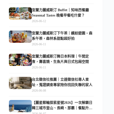
宜蘭力麗威斯汀 Buffet｜知味西餐廳
Seasonal Tastes 晚餐早餐吃什麼？
2026-06-12
宜蘭力麗威斯汀下午茶｜繽紛遊園・森
系午茶，森林系甜點超好拍
2026-06-11
宜蘭力麗威斯汀舞日本料理｜午間定
食，壽喜燒、生魚片與日式包廂空間
2026-06-11
台北徵信社推薦｜立達徵信社尋人查
址，蒐證調查專家陪你找回失聯的家人
2026-06-08
【麗星郵輪探索星號2026】一次解鎖日
韓三城市釜山、長崎、那霸｜餐點升
級、表演更新、船上慶生超難忘
2026-06-07