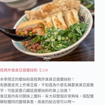
經典炸臭臭豆腐螺絲粉 ＄218
本季限定的螺絲粉是經典炸臭臭豆腐螺絲粉！
有脆脆皮夾上炸臭豆腐，不知道為什麼名稱要臭臭豆腐疊
字，可能是要凸顯這道螺絲粉的臭上加臭？
臭豆腐內有切開抹上醬料，有大蒜整個非常夠味，搭配螺
螄粉獨特的酸辣臭香，兩者的結合很可以啊～