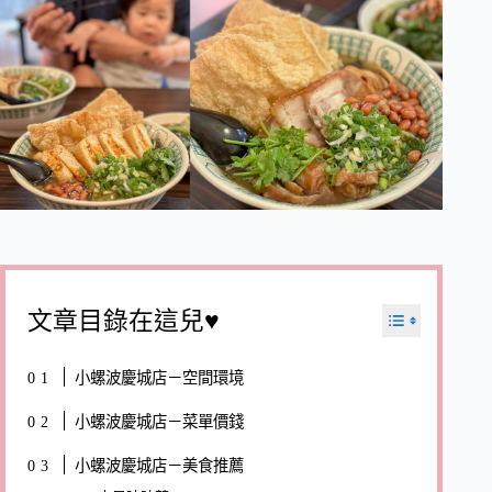
文章目錄在這兒♥
小螺波慶城店－空間環境
小螺波慶城店－菜單價錢
小螺波慶城店－美食推薦