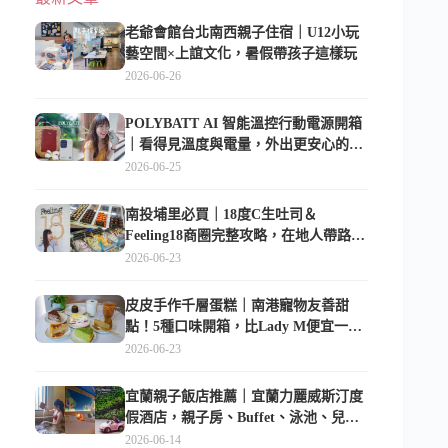
老爺會館台北南西親子住宿｜U12小玩
藝空間×上誼文化，暑假帶孩子這樣玩
2026-06-26
POLYBATT AI 智能溫控行動電源開箱
｜看得見溫度與電量，外出更安心的
10000mAh 行動電源
2026-06-25
南投埔里必買｜18度C生吐司＆
Feeling18商圈完整攻略，在地人帶路這
樣逛
2026-06-23
皮皮手作千層蛋糕｜南港寵物友善甜
點！5種口味開箱，比Lady M便宜一半
的台北隱藏版
2026-06-23
宜蘭親子飯店推薦｜宜蘭力麗威斯汀度
假酒店，親子房、Buffet、泳池、兒童
俱樂部超適合放電
2026-06-14