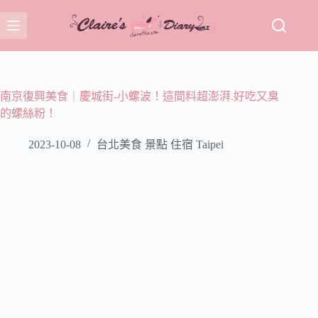
跳
至
主
要
內
容
南京復興美食｜慶城街-小螺波！這間料超澎湃.好吃又臭
的螺絲粉！
2023-10-08
台北美食 景點 住宿 Taipei