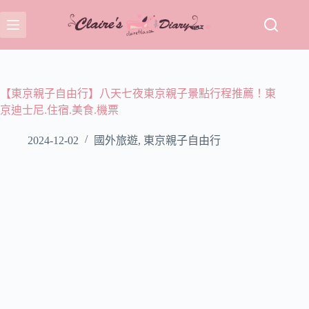
跳
至
主
要
內
容
【東京親子自由行】八天七夜東京親子景點行程推薦！東
京迪士尼.住宿.美食.機票
2024-12-02
國外旅遊
,
東京親子自由行