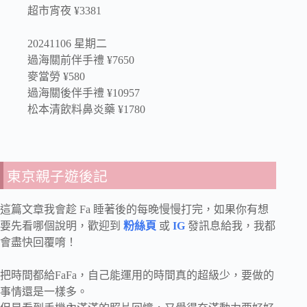
超市宵夜 ¥3381
20241106 星期二
過海關前伴手禮 ¥7650
麥當勞 ¥580
過海關後伴手禮 ¥10957
松本清飲料鼻炎藥 ¥1780
東京親子遊後記
這篇文章我會趁 Fa 睡著後的每晚慢慢打完，如果你有想
要先看哪個說明，歡迎到
粉絲頁
或
IG
發訊息給我，我都
會盡快回覆唷！
把時間都給FaFa，自己能運用的時間真的超級少，要做的
事情還是一樣多。