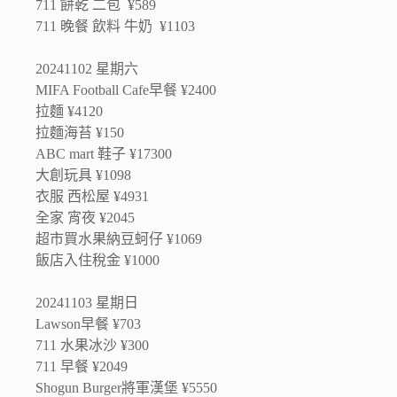
711 餅乾 二包 ¥589
711 晚餐 飲料 牛奶 ¥1103
20241102 星期六
MIFA Football Cafe早餐 ¥2400
拉麵 ¥4120
拉麵海苔 ¥150
ABC mart 鞋子 ¥17300
大創玩具 ¥1098
衣服 西松屋 ¥4931
全家 宵夜 ¥2045
超市買水果納豆蚵仔 ¥1069
飯店入住稅金 ¥1000
20241103 星期日
Lawson早餐 ¥703
711 水果冰沙 ¥300
711 早餐 ¥2049
Shogun Burger將軍漢堡 ¥5550