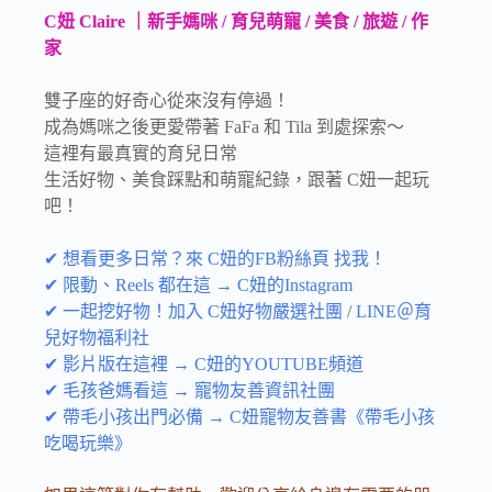
C妞 Claire ｜新手媽咪 / 育兒萌寵 / 美食 / 旅遊 / 作
家
雙子座的好奇心從來沒有停過！
成為媽咪之後更愛帶著 FaFa 和 Tila 到處探索～
這裡有最真實的育兒日常
生活好物、美食踩點和萌寵紀錄，跟著 C妞一起玩
吧！
✔ 想看更多日常？來 C妞的FB粉絲頁 找我！
✔ 限動、Reels 都在這 → C妞的Instagram
✔ 一起挖好物！加入 C妞好物嚴選社團
/
LINE＠育
兒好物福利社
✔ 影片版在這裡 → C妞的YOUTUBE頻道
✔ 毛孩爸媽看這 → 寵物友善資訊社團
✔ 帶毛小孩出門必備 → C妞寵物友善書《帶毛小孩
吃喝玩樂》