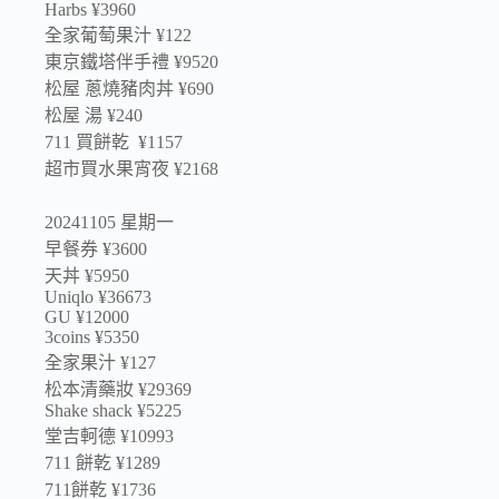
Harbs ¥3960
全家葡萄果汁 ¥122
東京鐵塔伴手禮 ¥9520
松屋 蔥燒豬肉丼 ¥690
松屋 湯 ¥240
711 買餅乾 ¥1157
超市買水果宵夜 ¥2168
20241105 星期一
早餐券 ¥3600
天丼 ¥5950
Uniqlo ¥36673
GU ¥12000
3coins ¥5350
全家果汁 ¥127
松本清藥妝 ¥29369
Shake shack ¥5225
堂吉軻德 ¥10993
711 餅乾 ¥1289
711餅乾 ¥1736