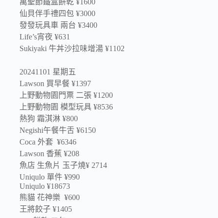
萬聖節鐵盒餅乾 ¥1600
仙貝伴手禮四包 ¥3000
發發玩具車 兩台 ¥3400
Life’s宵夜 ¥631
Sukiyaki 牛丼沙拉味增湯 ¥1102
20241101 星期五
Lawson 買早餐 ¥1397
上野動物園門票 二張 ¥1200
上野動物園 模型玩具 ¥8536
熱狗 霜淇淋 ¥800
Negishi午餐牛舌 ¥6150
Coca 外套 ¥6346
Lawson 香蕉 ¥208
魚店 生魚片 玉子燒¥ 2714
Uniqulo 單件 ¥990
Uniqulo ¥18673
熊貓 花神樂 ¥600
王將餃子 ¥1405