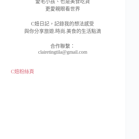
愛毛小孩、也是美食吃貨
更愛親眼看世界
C妞日記，記錄我的想法感受
與你分享旅遊.時尚.美食的生活點滴
合作聯繫：
clairetingtila@gmail.com
C妞粉絲頁