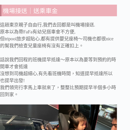
機場接送｜送乘車金
這趟東京親子自由行,我們去回都是叫機場接送.
原本以為帶FaFa有幼兒搭車會不方便,
但tripool旅步超貼心,都有提供嬰兒座椅～司機也都很nice
的幫我們檢查兒童座椅有沒有正確扣上。
話說我們回程的班機提早抵達～原本以為要等到預約的時
間車才會抵達
沒想到司機超細心,有先看班機時間，知道提早抵達所以
也提早出發!
我們領完行李馬上車就來了，整整比預期提早半個多小時
回到家。