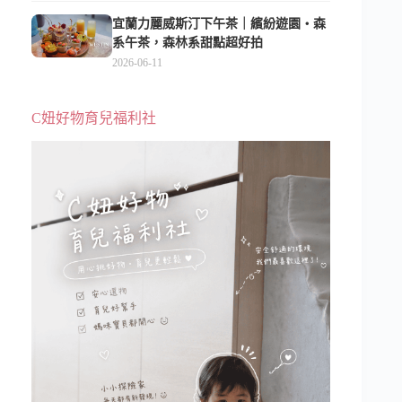
宜蘭力麗威斯汀下午茶｜繽紛遊園・森
系午茶，森林系甜點超好拍
2026-06-11
C妞好物育兒福利社