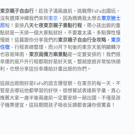
東京親子自由行
！趁孩子滿兩歲前，挑戰帶FaFa出國玩，
沒有選擇沖繩我們來到
東京
，因為媽媽我太想去
東京迪士
尼
啦！安排
八天七夜東京親子景點行程
，帶小孩出遊的重
點就是一天排一個大景點就好，不要塞太滿，多點彈性慢
慢遊！這篇跟你分享我們的
東京親子自由行全攻略
，
東京
住宿
、行程表總整理，而10月下旬後的東京天氣明顯轉冷
也容易降雨，
東京雨備方案景點
是一定要安排的！我們很
幸運的是戶外行程都剛好是好天氣，整趟旅遊非常愉快順
利，也想分享這份幸運給計畫出遊的你們。
這趟出遊剛好是FaFa的語言爆發期，在東京的每一天，不
管是去哪玩他都學習的好快，很想嘗試表達新字彙，真心
推薦大家一歲半後兩歲前一定要安排一趟出國，不僅是孩
子機票便宜，這段期間孩子吸收反饋都會讓你很驚喜！