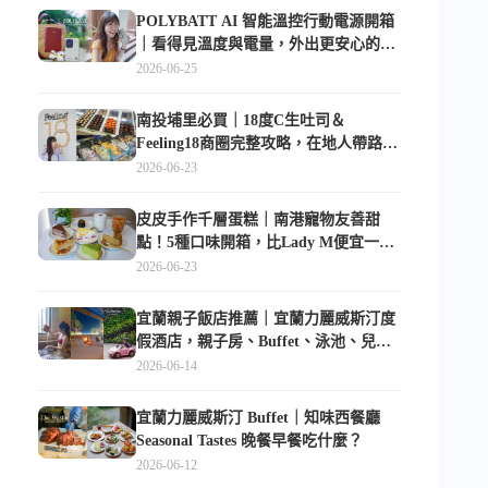
POLYBATT AI 智能溫控行動電源開箱
｜看得見溫度與電量，外出更安心的
10000mAh 行動電源
2026-06-25
南投埔里必買｜18度C生吐司＆
Feeling18商圈完整攻略，在地人帶路這
樣逛
2026-06-23
皮皮手作千層蛋糕｜南港寵物友善甜
點！5種口味開箱，比Lady M便宜一半
的台北隱藏版
2026-06-23
宜蘭親子飯店推薦｜宜蘭力麗威斯汀度
假酒店，親子房、Buffet、泳池、兒童
俱樂部超適合放電
2026-06-14
宜蘭力麗威斯汀 Buffet｜知味西餐廳
Seasonal Tastes 晚餐早餐吃什麼？
2026-06-12