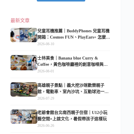
最新文章
兒童耳機推薦｜BuddyPhones 兒童耳機
開箱：Cosmos FUN、PlayEars+ 怎麼
選？安全音量、學習模式實測
2026-08-10
士林美食｜Banana blue Curry &
Coffee，黃色咖啡廳裡的創意咖哩與香
蕉甜點
2026-08-01
高雄親子景點｜義大挖沙咪歡樂親子
館，電動車、室內沙坑、互動球池一票
玩到底
2026-07-29
老爺會館台北南西親子住宿｜U12小玩
藝空間×上誼文化，暑假帶孩子這樣玩
2026-06-26