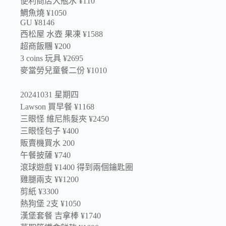
便利商店大瓶水 ¥110
鯛魚燒 ¥1050
GU ¥8146
西松屋 水壺 果凍 ¥1588
超商飯糰 ¥200
3 coins 玩具 ¥2695
麥當勞兒童餐二份 ¥1010
20241031 星期四
Lawson 買早餐 ¥1168
三眼怪 維尼熊髮夾 ¥2450
三眼怪包子 ¥400
販賣機買水 200
午餐披薩 ¥740
滾球遊戲 ¥1400 得到兩個鑰匙圈
雞腿兩支 ¥¥1200
剪紙 ¥3300
熱狗堡 2支 ¥1050
漢堡套餐 吉拿棒 ¥1740