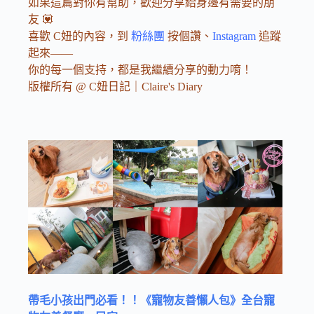
如果這篇對你有幫助，歡迎分享給身邊有需要的朋
友 💟
喜歡 C妞的內容，到
粉絲團
按個讚、
Instagram
追蹤
起來——
你的每一個支持，都是我繼續分享的動力唷！
版權所有 @ C妞日記｜Claire's Diary
帶毛小孩出門必看！！《寵物友善懶人包》全台寵