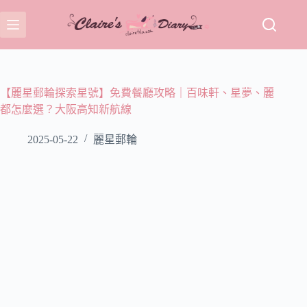
跳
至
主
要
內
容
【麗星郵輪探索星號】免費餐廳攻略｜百味軒、星夢、麗
都怎麼選？大阪高知新航線
2025-05-22
麗星郵輪