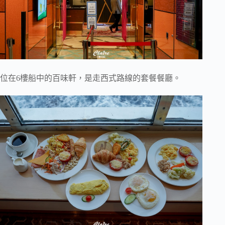
位在6樓船中的百味軒，是走西式路線的套餐餐廳。