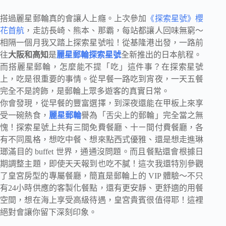
搭過麗星郵輪真的會讓人上癮。上次參加
《探索星號》櫻
花首航
，走訪長崎、熊本、那霸，每站都讓人回味無窮～
相隔一個月我又踏上探索星號啦！從基隆港出發，一路前
往
大阪和高知
是
麗星郵輪探索星號
全新推出的日本航程。
而搭麗星郵輪，怎麼能不提「吃」這件事？在探索星號
上，吃是很重要的事情。從早餐一路吃到宵夜，一天五餐
完全不是誇飾，是郵輪上眾多遊客的真實日常。
你會發現，從早餐的豐富選擇，到深夜還能在甲板上來享
受一碗熱食，
麗星郵輪
譽為「舌尖上的郵輪」完全當之無
愧！探索星號上共有三間免費餐廳、十ㄧ間付費餐廳，各
有不同風格，想吃中餐、想來點西式優雅、還是想走進琳
瑯滿目的 buffet 世界，通通沒問題。而且餐點還會根據日
期調整主題，即使天天報到也吃不膩！這次我還特別參觀
了皇宮房型的專屬餐廳，簡直是郵輪上的 VIP 體驗～不只
有24小時供應的客製化餐點，還有更安靜、更舒適的用餐
空間，想在海上享受高級待遇，皇宮貴賓很值得耶！這裡
絕對會讓你留下深刻印象。