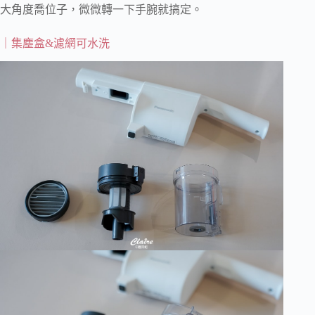
大角度喬位子，微微轉一下手腕就搞定。
｜集塵盒&濾網可水洗