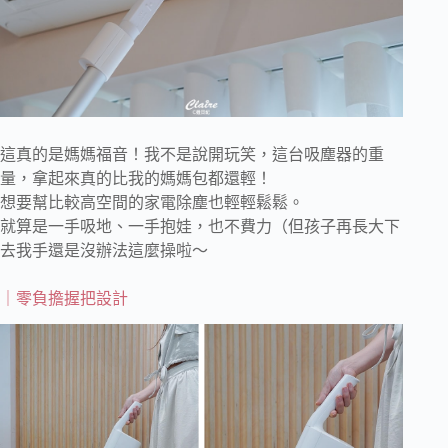
這真的是媽媽福音！我不是說開玩笑，這台吸塵器的重
量，拿起來真的比我的媽媽包都還輕！
想要幫比較高空間的家電除塵也輕輕鬆鬆。
就算是一手吸地、一手抱娃，也不費力（但孩子再長大下
去我手還是沒辦法這麼操啦～
｜零負擔握把設計