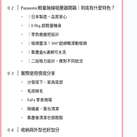
Panasonic輕量無線吸塵器開箱｜到底有什麼特色？
｜日本製造，品質安心
｜0.9kg 超輕量機身
｜零負擔握把設計
｜吸頭靈活！360°超順暢滑動吸頭
｜集塵盒&濾網可水洗
｜二段吸力設計，應對不同狀況
實際使用情境分享
沙發底下、家具底部
毛孩掉毛
FaFa 零食現場
隙縫處、窗台清潔
集塵後清潔也很輕鬆
收納與外型也好加分