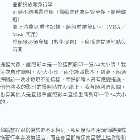
品都請放隨身行李
酒類不能攜帶登船（郵輪會代為保管至你下船時歸
還）
船上消費以房卡記帳，離船前結算即可（VISA／
Master可用）
登船後必須參加【救生演習】，廣播會提醒地點與
時間
提醒大家，護照影本是一份護照影印一張A4大小唷！我
這次自作聰明，A4大小印了兩份護照影本，到要下船過
海關前一晚才發現不能這樣，幸好郵輪人員有應變措施，
他們將我的影印的護照貼在A4紙上，我有順利過海關，
也有其他人是直接拿護照影本直接重新列印一份A4大小
的。
郵輪旅程跟搭機旅遊不太相同，報到後就不用煩惱轉機或
拖著行李奔波換飯店，而在麗星郵輪探索星號上連貨幣和