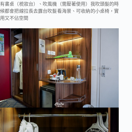
有書桌（梳妝台）、吹風機（需壓著使用）我吹頭髮的時
候都會把線拉長去露台吹髮看海景、可收納的小桌椅，實
用又不佔空間