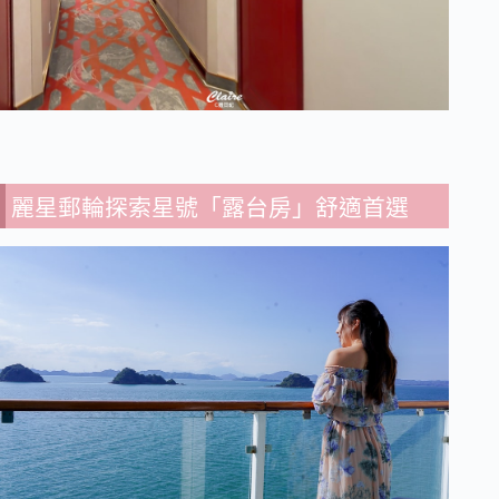
麗星郵輪探索星號「露台房」舒適首選