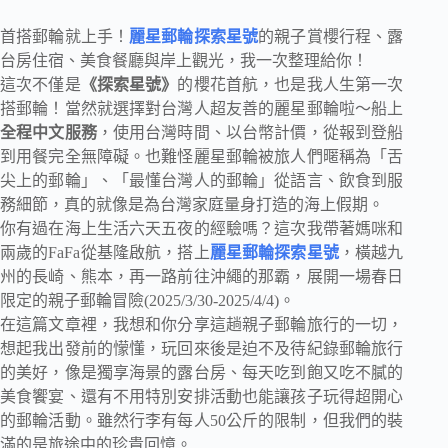
首搭郵輪就上手！
麗星郵輪探索星號
的親子賞櫻行程、露
台房住宿、美食餐廳與岸上觀光，我一次整理給你！
這次不僅是
《探索星號》
的櫻花首航，也是我人生第一次
搭郵輪！當然就選擇對台灣人超友善的麗星郵輪啦～船上
全程中文服務
，使用台灣時間、以台幣計價，從報到登船
到用餐完全無障礙。也難怪麗星郵輪被旅人們暱稱為「舌
尖上的郵輪」、「最懂台灣人的郵輪」從語言、飲食到服
務細節，真的就像是為台灣家庭量身打造的海上假期。
你有過在海上生活六天五夜的經驗嗎？這次我帶著媽咪和
兩歲的FaFa從基隆啟航，搭上
麗星郵輪探索星號
，橫越九
州的長崎、熊本，再一路前往沖繩的那霸，展開一場春日
限定的親子郵輪冒險(2025/3/30-2025/4/4)。
在這篇文章裡，我想和你分享這趟親子郵輪旅行的一切，
想起我出發前的懞懂，玩回來後是迫不及待紀錄郵輪旅行
的美好，像是獨享海景的露台房、每天吃到飽又吃不膩的
美食饗宴、還有不用特別安排活動也能讓孩子玩得超開心
的郵輪活動。雖然行李有每人50公斤的限制，但我們的裝
滿的是旅途中的珍貴回憶。