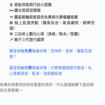
🚢 登船流程與行前小提醒
🛏️ 露台房房型開箱
🍴 麗星郵輪探索星和免費與付費餐廳推薦
🛟 船上設施亮點（羅馬泳池、星座劇院、遊樂空
間）
🌸 三站岸上觀光心得（長崎／熊本／那霸）
📌 親子三代旅行感想
麗星郵輪
免費
餐廳攻略：百味軒、星夢、麗都怎麼
選？
麗星郵輪
付費
餐廳攻略：付費餐廳精選完整版！私
心推薦星宴、藍湖、海馬鐵板燒
如果你想更快找到你需要的資訊，可以直接點擊下面目錄
前往章節喔～