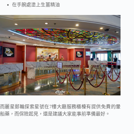
在手腕處塗上生薑精油
而麗星郵輪探索星號在7樓大廳服務櫃檯有提供免費的暈
船藥，而保險起見，還是建議大家能事前準備最好。