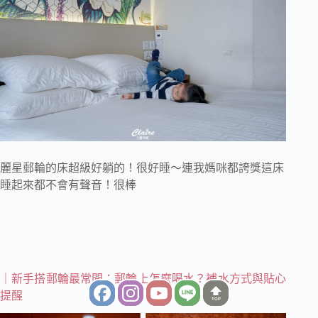
麗星郵輪的床超級好躺的！很好睡～連我媽咪都誇獎這床
睡起來都不會有聲音！很棒
｜新手搭郵輪最常問：郵輪上怎麼喝水？補水方式與貼心
提醒
TOP