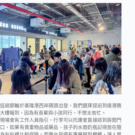
這趟郵輪於基隆港西岸碼頭出發，我們選擇提前到達港務
大樓報到，因為有長輩與小孩同行，不想太匆忙。
現場會有工作人員指引，行李可以托運會直接送到房間門
口，如果有貴重物品或藥品、孩子的水壺奶瓶記得放在隨
身包包裡比較保險。而露台房還有專屬報到櫃檯，讓人覺