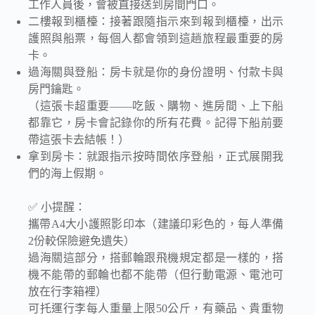
工作人員後，會被直接送到房間門口。
二樓報到櫃檯：接著跟隨指示來到報到櫃檯，出示
護照與船票，每個人都會領到這趟旅程最重要的房
卡。
過海關與登船：房卡就是你的身份證明、付款卡與
房門鑰匙。
（這張卡超重要——吃飯、購物、進房間、上下船
都靠它，房卡會記錄你的所有花費。記得下船前要
帶這張卡去結帳！）
拿到房卡：就跟指示按時間依序登船，正式展開我
們的海上假期。
✅ 小提醒：
攜帶A4大小護照影印本（建議印彩色的，每人準備
2份較保險避免遺失）
過海關這部分，搭郵輪跟飛機規定都是一樣的，搭
機不能帶的郵輪也都不能帶（但行動電源、電池可
放在行李箱裡）
可托運行李每人重量上限50公斤，有藥品、貴重物