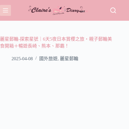
跳
至
主
要
內
容
麗星郵輪-探索星號｜6天5夜日本賞櫻之旅・親子郵輪美
食開箱＋暢遊長崎、熊本、那霸！
2025-04-08
國外旅遊
,
麗星郵輪