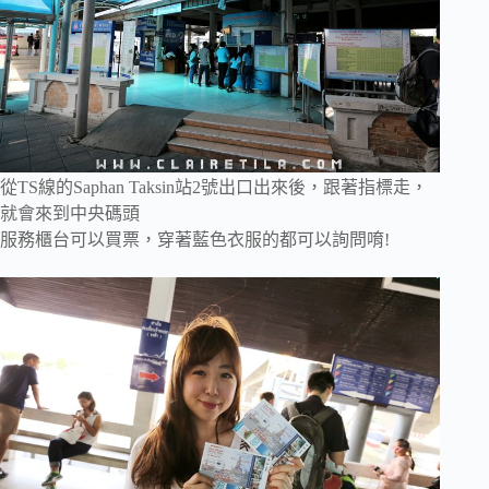
從TS線的Saphan Taksin站2號出口出來後，跟著指標走，
就會來到中央碼頭
服務櫃台可以買票，穿著藍色衣服的都可以詢問唷!