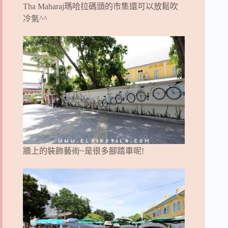
Tha Maharaj瑪哈拉碼頭的市集還可以放鬆吹
冷氣^^
牆上的裝飾藝術~是很多腳踏車呢!