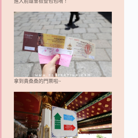
進入前還會檢查包包唷！
拿到貴桑桑的門票啦~