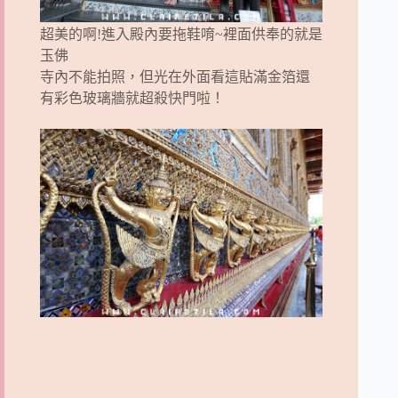
超美的啊!進入殿內要拖鞋唷~裡面供奉的就是
玉佛
寺內不能拍照，但光在外面看這貼滿金箔還
有彩色玻璃牆就超殺快門啦！