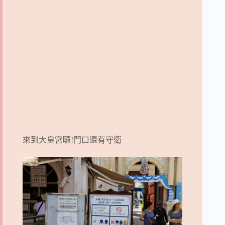
來到大皇宮囉!門口還有守衛