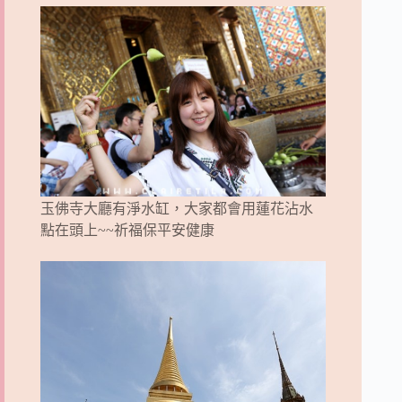
玉佛寺大廳有淨水缸，大家都會用蓮花沾水
點在頭上~~祈福保平安健康