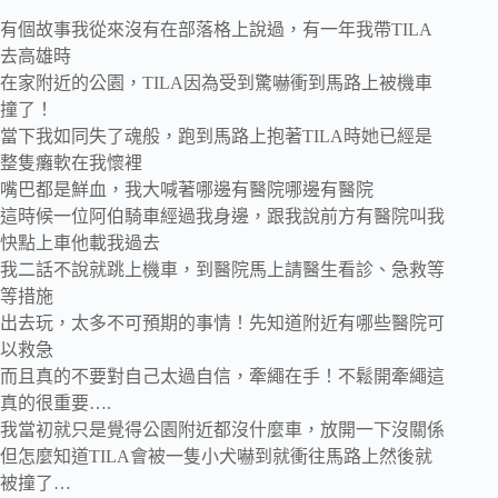
有個故事我從來沒有在部落格上說過，有一年我帶TILA
去高雄時
在家附近的公園，TILA因為受到驚嚇衝到馬路上被機車
撞了！
當下我如同失了魂般，跑到馬路上抱著TILA時她已經是
整隻癱軟在我懷裡
嘴巴都是鮮血，我大喊著哪邊有醫院哪邊有醫院
這時候一位阿伯騎車經過我身邊，跟我說前方有醫院叫我
快點上車他載我過去
我二話不說就跳上機車，到醫院馬上請醫生看診、急救等
等措施
出去玩，太多不可預期的事情！先知道附近有哪些醫院可
以救急
而且真的不要對自己太過自信，牽繩在手！不鬆開牽繩這
真的很重要….
我當初就只是覺得公園附近都沒什麼車，放開一下沒關係
但怎麼知道TILA會被一隻小犬嚇到就衝往馬路上然後就
被撞了…