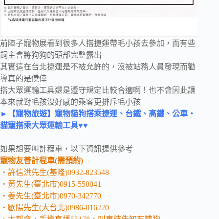
前陣子寵物展看到很多人搭捷運帶毛小孩去參加，而有些
飼主會將狗狗的頭部完整露出
其實這在台北捷運是不被允許的，沒被站務人員發現而勸
導真的是僥倖
搭大眾運輸工具還是遵守規定比較合適啊！也不會因此讓
本來就對毛孩沒好感的乘客更排斥毛小孩
►【寵物旅遊】寵物貓狗搭乘捷運、台鐵、高鐵、公車‧
貓寵搭乘大眾運輸工具♥♥
如果想要叫計程車，以下資訊提供參考
寵物友善計程車(需預約)
‧許信洪先生(基隆)0932-823548
‧黃先生(臺北市)0915-550041
‧姜先生(臺北市)0970-342770
‧歐陽先生(大台北)0986-016220