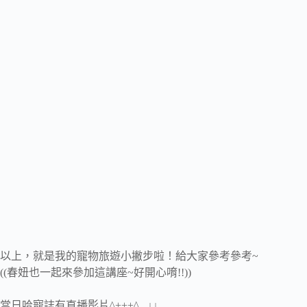
以上，就是我的寵物旅遊小撇步啦！給大家參考參考~
((春妞也一起來參加這講座~好開心唷!!))
當日哈寵誌有直播影片^+++^ ↓↓