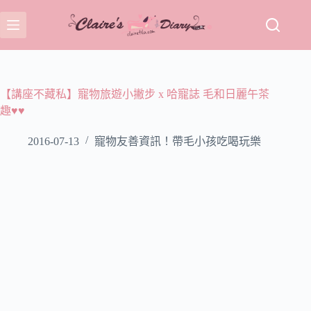
跳
至
主
要
內
容
【講座不藏私】寵物旅遊小撇步 x 哈寵誌 毛和日麗午茶
趣♥♥
2016-07-13
寵物友善資訊！帶毛小孩吃喝玩樂