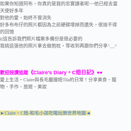
如果你知道阿布，你真的是我的忠實讀者呢~~他已經去當
天使好多年
對他的愛，始終不曾消失
好多布布仔的照片都因為之前硬碟壞掉而遺失，很捨不得
的回憶
((這告訴我們照片檔案多備份是很必要的
我挑這張他的照片拿去做抱枕，等收到再跟你們分享^__^
《Claire’s Diary。C妞日記》
歡迎按讚追蹤
♥♥
愛上生活‧Claire與長毛臘腸妞Tila的日常！分享美食、寵
物、手作、旅遊、美妝
►Claire‧C妞-和毛小孩吃喝玩樂世界地圖◄