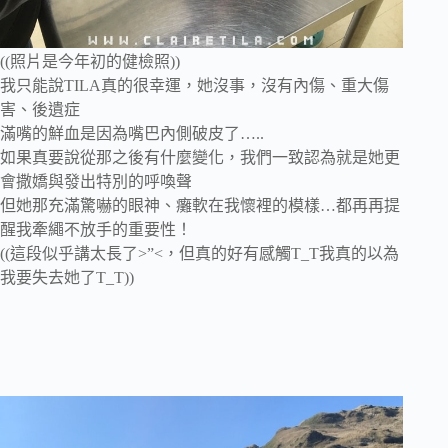
((照片是今年初的健檢照))
我只能說TILA真的很幸運，她沒事，沒有內傷、重大傷
害、後遺症
滿嘴的鮮血是因為嘴巴內側破皮了…..
如果真要說從那之後有什麼變化，我們一致認為就是她更
會撒嬌與發出特別的呼喚聲
但她那充滿驚嚇的眼神、癱軟在我懷裡的模樣…都再再提
醒我牽繩不放手的重要性！
((這段似乎講太長了>”<，但真的好有感觸T_T我真的以為
我要失去她了T_T))