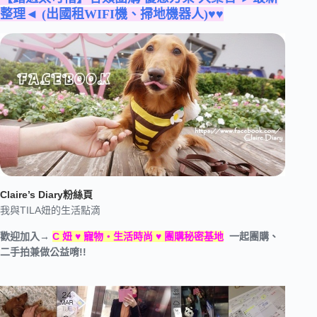
整理◄ (出國租WIFI機、掃地機器人)♥♥
Claire’s Diary粉絲頁
我與TILA妞的生活點滴
歡迎加入→
C 妞 ♥ 寵物‧生活時尚 ♥ 團購秘密基地
一起團購、
二手拍兼做公益唷!!