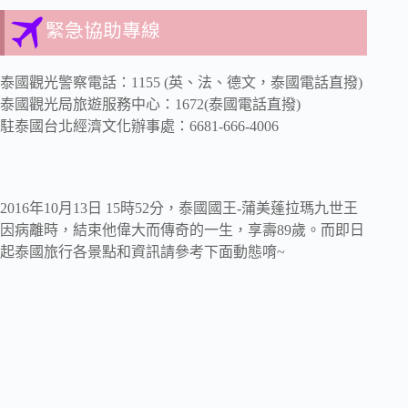
緊急協助專線
泰國觀光警察電話：1155 (英、法、德文，泰國電話直撥)
泰國觀光局旅遊服務中心：1672(泰國電話直撥)
駐泰國台北經濟文化辦事處：6681-666-4006
2016年10月13日 15時52分，泰國國王-蒲美蓬拉瑪九世王
因病離時，結束他偉大而傳奇的一生，享壽89歲。而即日
起泰國旅行各景點和資訊請參考下面動態唷~