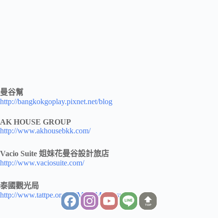
曼谷幫
http://bangkokgoplay.pixnet.net/blog
AK HOUSE GROUP
http://www.akhousebkk.com/
Vacio Suite 姐妹花曼谷設計旅店
http://www.vaciosuite.com/
泰國觀光局
http://www.tattpe.org.tw/Main/Main.aspx
TOP