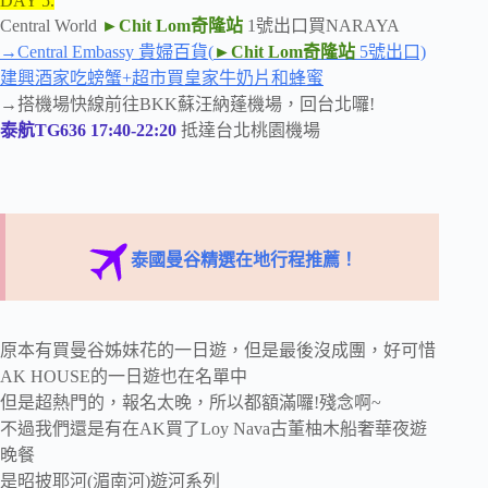
DAY 5.
Central World
►Chit Lom奇隆站
1號出口買NARAYA
→Central Embassy 貴婦百貨(
►Chit Lom奇隆站
5號出口)
建興酒家吃螃蟹+超市買皇家牛奶片和蜂蜜
→搭機場快線前往BKK蘇汪納蓬機場，回台北囉!
泰航TG636 17:40-22:20
抵達台北桃園機場
泰國曼谷精選在地行程推薦！
原本有買曼谷姊妹花的一日遊，但是最後沒成團，好可惜
AK HOUSE的一日遊也在名單中
但是超熱門的，報名太晚，所以都額滿囉!殘念啊~
不過我們還是有在AK買了Loy Nava古董柚木船奢華夜遊
晚餐
是昭披耶河(湄南河)遊河系列