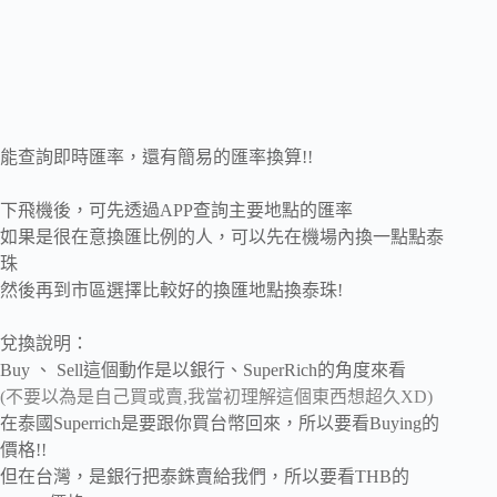
能查詢即時匯率，還有簡易的匯率換算!!
下飛機後，可先透過APP查詢主要地點的匯率
如果是很在意換匯比例的人，可以先在機場內換一點點泰
珠
然後再到市區選擇比較好的換匯地點換泰珠!
兌換說明：
Buy 、 Sell這個動作是以銀行、SuperRich的角度來看
(不要以為是自己買或賣,我當初理解這個東西想超久XD)
在泰國Superrich是要跟你買台幣回來，所以要看Buying的
價格!!
但在台灣，是銀行把泰銖賣給我們，所以要看THB的