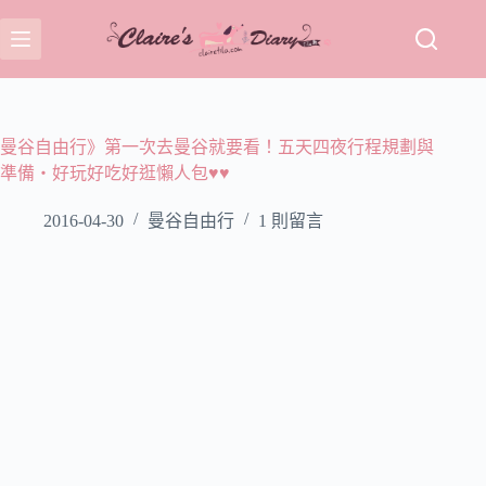
跳
至
主
要
內
容
曼谷自由行》第一次去曼谷就要看！五天四夜行程規劃與
準備‧好玩好吃好逛懶人包♥♥
2016-04-30
曼谷自由行
1 則留言