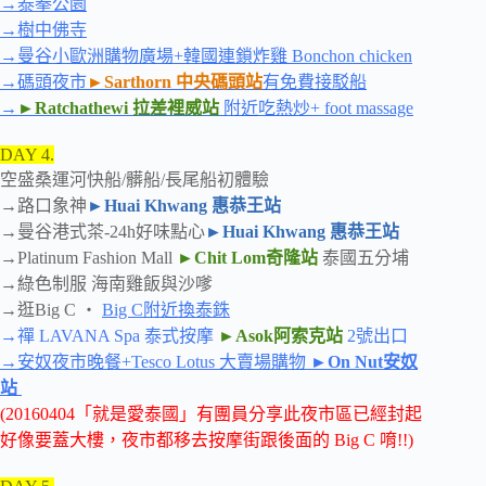
→泰拳公園
→樹中佛寺
→曼谷小歐洲購物廣場
+韓國連鎖炸雞 Bonchon chicken
→碼頭夜市
►Sarthorn 中央碼頭站
有免費接駁船
→
►Ratchathewi 拉差裡威站
附近吃熱炒+ foot massage
DAY 4.
空盛桑運河快船/髒船/長尾船初體驗
→路口象神
►Huai Khwang 惠恭王站
→曼谷港式茶-24h好味點心
►Huai Khwang 惠恭王站
→Platinum Fashion Mall
►Chit Lom奇隆站
泰國五分埔
→綠色制服 海南雞飯與沙嗲
→逛Big C ‧
Big C附近換泰銖
→禪 LAVANA Spa 泰式按摩
►Asok阿索克站
2號出口
→安奴夜市晚餐+Tesco Lotus 大賣場購物
►On Nut安奴
站
(20160404「就是愛泰國」有團員分享此夜市區已經封起
好像要蓋大樓，夜市都移去按摩街跟後面的 Big C 唷!!)