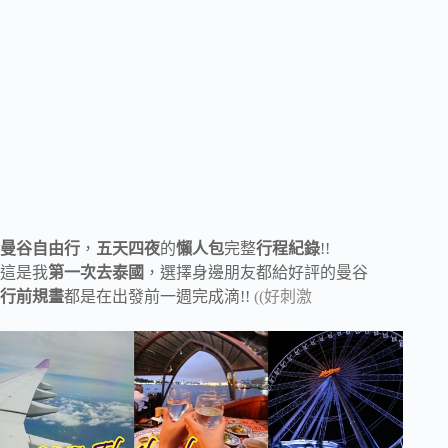
曼谷自由行
，
五天四夜
的
懶人包
完整
行程紀錄
!!
這是我
第一次去泰國
，選擇身邊朋友都給好評的曼谷
行前規畫
都是在出發前一週完成滴!!
((好刺激