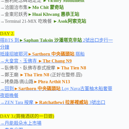
→勝利紀念碑站走走
►Victory Monument
→洽圖洽市集
►Mo Chit 蒙奇站
→金東尼妖秀
►Huai Khwang 惠恭王站
→Terminal 21-MIX 吃晚餐
►Asok阿索克站
DAY 2.
搭BTS 到
►Saphan Taksin 沙潘塔克辛站
2號出口步行一
分鐘
抵達招披耶河
►Sarthorn 中央碼頭站
搭船
→大皇宮、玉佛寺
►The Chang N9
→臥佛寺、臥佛寺泰式按摩
►Tha Tien N8
→鄭王廟
►Tha Tien N8
(正好在整修.囧)
→拷桑路/高山路
►Phra Arthit N13
→回到
►Sarthorn 中央碼頭站
Loy Nava古董柚木船奢華
夜遊晚餐
→ZEN Tara 按摩
►Ratchathewi 拉差裡威站
3號出口
DAY 3.(買機酒送的一日遊)
→丹能殺朵水上市場