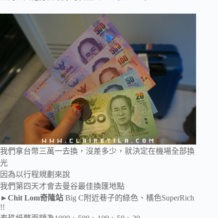
我們拿台幣三萬一去換，沒差多少，就決定在機場全部換
光
因為以行程規劃來說
我們第四天才會去曼谷最佳換匯地點
►Chit Lom奇隆站
Big C附近巷子的綠色、橘色SuperRich
!!