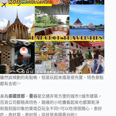
雖然說規劃的有點晚，但是玩起來還是很充實，特色景點
都有去呢^^
身為
泰國首都
，
曼谷
是交通非常方便的城市!!城市建築，
百貨公司都極具特色，路邊的小吃攤看起來也都算乾淨
和我刻版印象的東南亞玩全不同!!可以吃得很開心，泰好
吃、泰好買、泰好逛，這就是泰國曼谷啦!!