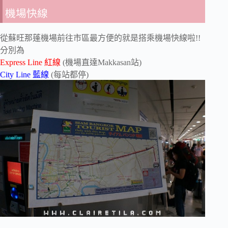
機場快線
從蘇旺那蓬機場前往市區最方便的就是搭乘機場快線啦!!
分別為
Express Line 紅線
(機場直達Makkasan站)
City Line 藍線
(每站都停)