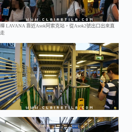
禪 LAVANA 靠近Asok阿索克站，從Asok2號出口出來直
走