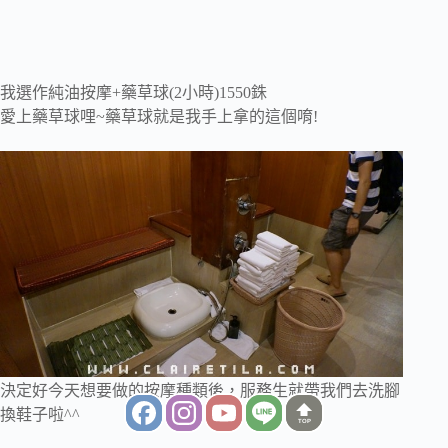
我選作純油按摩+藥草球(2小時)1550銖
愛上藥草球哩~藥草球就是我手上拿的這個唷!
決定好今天想要做的按摩種類後，服務生就帶我們去洗腳
換鞋子啦^^
TOP