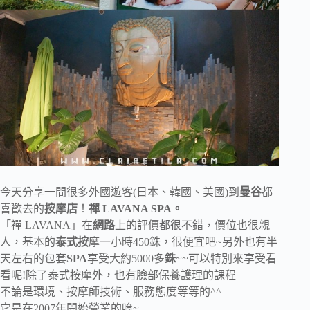
今天分享一間很多外國遊客(日本、韓國、美國)到
曼谷
都
喜歡去的
按摩店
！
禪 LAVANA SPA。
「禪 LAVANA」在
網路
上的評價都很不錯，價位也很親
人，基本的
泰式按
摩一小時450銖，很便宜吧~另外也有半
天左右的包套
SPA
享受大約5000多
銖
~~可以特別來享受看
看呢!除了泰式按摩外，也有臉部保養護理的課程
不論是環境、按摩師技術、服務態度等等的^^
它是在2007年開始營業的唷~