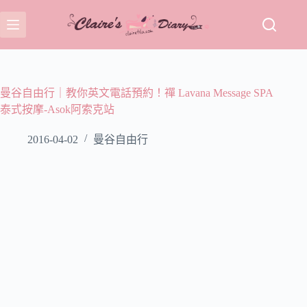
跳
至
主
要
內
容
曼谷自由行｜教你英文電話預約！禪 Lavana Message SPA
泰式按摩-Asok阿索克站
2016-04-02
曼谷自由行