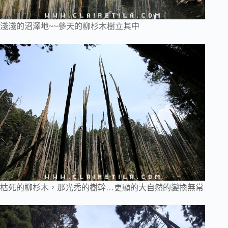
淺淺的沼澤地~~參天的柳杉木樹立其中
枯死的柳杉木，那光禿的樹幹…更顯的大自然的變換無常