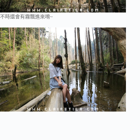
不時還會有霧飄進來唷~