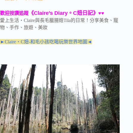
《Claire’s Diary。C妞日記》
歡迎按讚追蹤
♥♥
愛上生活‧Claire與長毛臘腸妞Tila的日常！分享美食、寵
物、手作、旅遊、美妝
►Claire‧C妞-和毛小孩吃喝玩樂世界地圖◄