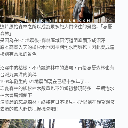
這片原始森林之所以成為眾多旅人們嚮往的景點–「忘憂
森林」
是因為在921地震後~森林區域因河道阻塞而形成沼澤
原本高聳入天的柳杉木也因長期泡水而壞死，因此變成這
樣別有意境的景色
沼澤中的枯樹、不時飄進林中的濃霧，南投忘憂森林也有
台灣九寨溝的美稱
1999年發生的921地震到現在已經十多年了…
忘憂森林的柳杉枯木數量也不如當初發現時多，長期泡水
枯木會腐爛倒下
這美麗的忘憂森林，終將有日不復見~~所以還在觀望還沒
去過的旅人們快把握機會吧!!