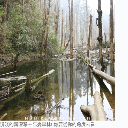
淺淺的霧濛濛~~忘憂森林!!你要從你的角度去看