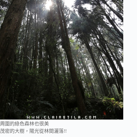
周圍的綠色森林也很美
茂密的大樹，陽光從林間灑落!!