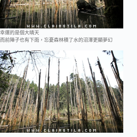
幸運的是個大晴天
而前陣子也有下雨，忘憂森林積了水的沼澤更顯夢幻