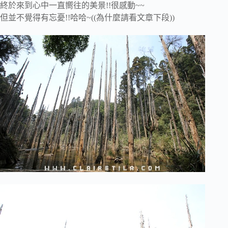
終於來到心中一直嚮往的美景!!很感動~~
但並不覺得有忘憂!!哈哈~((為什麼請看文章下段))