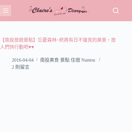
跳
至
主
要
內
容
【南投旅遊景點】忘憂森林~終將有日不復見的美景‧旅
人們快行動吧♥♥
2016-04-04
南投美食 景點 住宿 Nantou
2 則留言