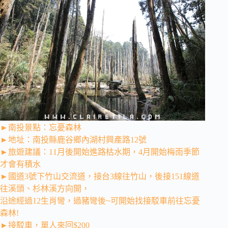
►南投景點：忘憂森林
►地址：南投縣鹿谷鄉內湖村興產路12號
►旅遊建議：11月後開始進路枯水期，4月開始梅雨季節
才會有積水
►國道3號下竹山交流道，接台3線往竹山，後接151線道
往溪頭、杉林溪方向開，
沿途經過12生肖彎，過豬彎後~可開始找接駁車前往忘憂
森林!
►接駁車，單人來回$200