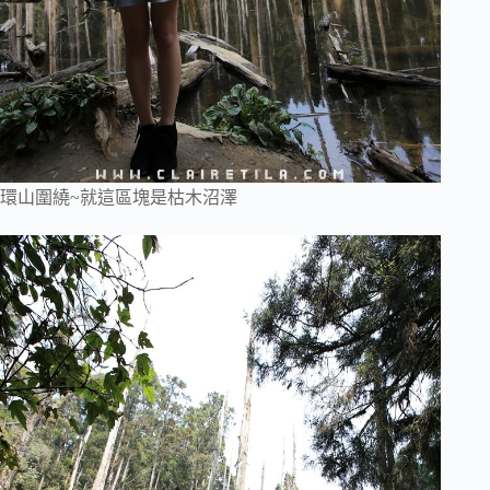
環山圍繞~就這區塊是枯木沼澤