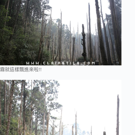
霧就這樣飄進來啦!!