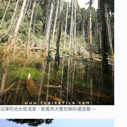
沼澤的池水很清澈，能看到大隻的蝌蚪優游着~~