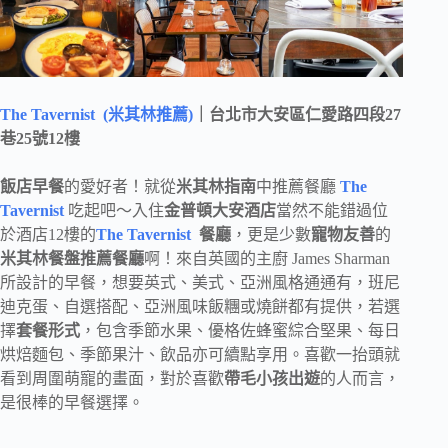
The Tavernist (米其林推薦)
｜台北市大安區仁愛路四段27
巷25號12樓
飯店早餐
的愛好者！就從
米其林指南
中推薦餐廳
The
Tavernist
吃起吧～入住
金普頓大安酒店
當然不能錯過位
於酒店12樓的
The Tavernist
餐廳
，更是少數
寵物友善
的
米其林餐盤推薦餐廳
啊！來自英國的主廚 James Sharman
所設計的早餐，想要英式、美式、亞洲風格通通有，班尼
迪克蛋、自選搭配、亞洲風味飯糰或燒餅都有提供，若選
擇
套餐形式
，包含季節水果、優格佐蜂蜜綜合堅果、每日
烘焙麵包、季節果汁、飲品亦可續點享用。喜歡一抬頭就
看到周圍萌寵的畫面，對於喜歡
帶毛小孩出遊
的人而言，
是很棒的早餐選擇。