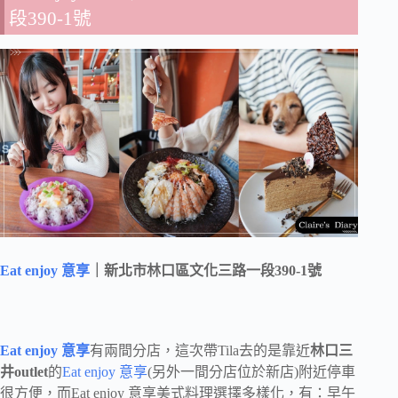
段390-1號
Eat enjoy 意享
｜新北市林口區文化三路一段390-1號
Eat enjoy 意享
有兩間分店，這次帶Tila去的是靠近
林口三
井outlet
的
Eat enjoy 意享
(另外一間分店位於新店)附近停車
很方便，而Eat enjoy 意享美式料理選擇多樣化，有：早午