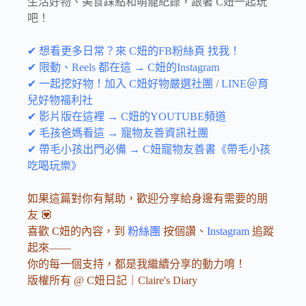
生活好物、美食踩點和萌寵紀錄，跟著 C妞一起玩
吧！
✔ 想看更多日常？來 C妞的FB粉絲頁 找我！
✔ 限動、Reels 都在這 → C妞的Instagram
✔ 一起挖好物！加入 C妞好物嚴選社團
/
LINE＠育
兒好物福利社
✔ 影片版在這裡 → C妞的YOUTUBE頻道
✔ 毛孩爸媽看這 → 寵物友善資訊社團
✔ 帶毛小孩出門必備 → C妞寵物友善書《帶毛小孩
吃喝玩樂》
如果這篇對你有幫助，歡迎分享給身邊有需要的朋
友 💟
喜歡 C妞的內容，到
粉絲團
按個讚、
Instagram
追蹤
起來——
你的每一個支持，都是我繼續分享的動力唷！
版權所有 @ C妞日記｜Claire's Diary