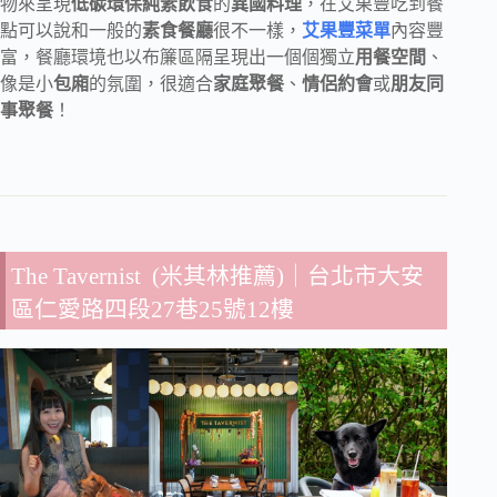
物來呈現
低碳環保純素飲食
的
異國料理
，在艾果豐吃到餐
點可以說和一般的
素食餐廳
很不一樣，
艾果豐菜單
內容豐
富，餐廳環境也以布簾區隔呈現出一個個獨立
用餐空間
、
像是小
包廂
的氛圍，很適合
家庭聚餐
、
情侶約會
或
朋友同
事聚餐
！
The Tavernist (米其林推薦)
｜台北市大安
區仁愛路四段27巷25號12樓