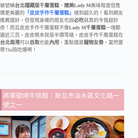
被號稱
台北隱藏版千層蛋糕
、
媲美Lady M
美味程度但售
價更美麗的
「皮皮手作千層蛋糕」
燒到超久的！看到網友
推薦還好，但發現身邊的朋友也說
必吃
就真的令我超好
奇！而且皮皮手作千層蛋糕不像
Lady M千層蛋糕
一塊都
逼近三百，皮皮根本就是半價等級，皮皮手作千層蛋糕在
台北南港
可以
自取
也能
內用
，重點還是
寵物友善
，當然要
帶Tila陪吃爆啊！
將軍碳烤牛排館
｜新北市淡水區文化路一
號之一