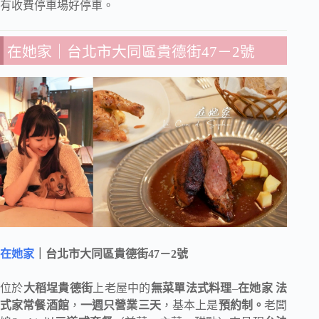
有收費停車場好停車。
在她家
｜台北市大同區貴德街47－2號
在她家
｜台北市大同區貴德街47－2號
位於
大稻埕貴德街
上老屋中的
無菜單法式料理
–
在她家 法
式家常餐酒館
，
一週只營業三天
，基本上是
預約制。
老闆