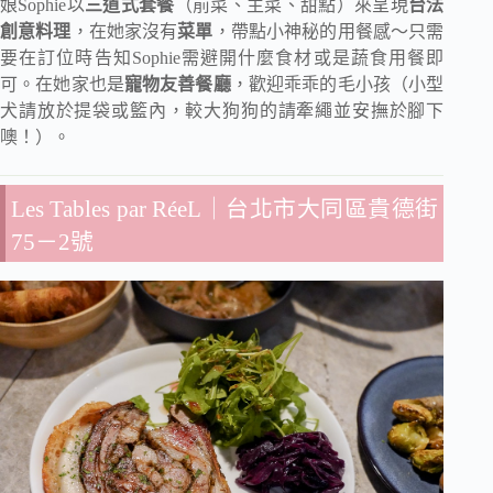
娘Sophie以
三道式套餐
（前菜、主菜、甜點）來呈現
台法
創意料理
，在她家沒有
菜單
，帶點小神秘的用餐感～只需
要在訂位時告知Sophie需避開什麼食材或是蔬食用餐即
可。在她家也是
寵物友善餐廳
，歡迎乖乖的毛小孩（小型
犬請放於提袋或籃內，較大狗狗的請牽繩並安撫於腳下
噢！）。
Les Tables par RéeL
｜台北市大同區貴德街
75－2號