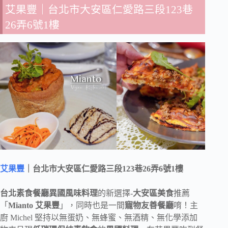
艾果豐
｜台北市大安區仁愛路三段123巷
26弄6號1樓
艾果豐
｜台北市大安區仁愛路三段123巷26弄6號1樓
台北素食餐廳異國風味料理
的新選擇-
大安區美食
推薦
「
Mianto 艾果豐
」，同時也是一間
寵物友善餐廳
唷！主
廚 Michel 堅持以無蛋奶、無蜂蜜、無酒精、無化學添加