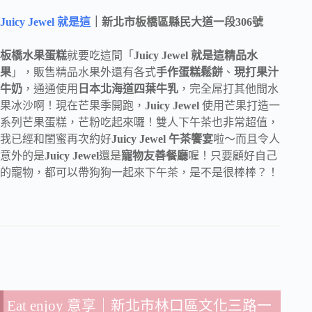
Juicy Jewel 就是這
｜新北市板橋區縣民大道一段306號
板橋水果蛋糕
就要吃這間「
Juicy Jewel 就是這精品水
果
」，販售精品水果外還有各式
手作蛋糕鬆餅
、
現打果汁
牛奶
，通通使用
日本北海道四葉牛乳
，完全屌打其他間水
果冰沙啊！現在芒果季開跑，
Juicy Jewel
使用芒果打造一
系列芒果蛋糕，芒粉吃起來囉！雙人下午茶也非常超值，
我已經和閨蜜再次約好
Juicy Jewel 午茶饗宴
啦～而且令人
意外的是
Juicy Jewel
還是
寵物友善餐廳
喔！只要顧好自己
的寵物，都可以帶狗狗一起來下午茶，是不是很棒棒？！
Eat enjoy 意享
｜新北市林口區文化三路一