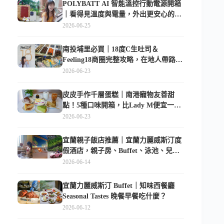
POLYBATT AI 智能溫控行動電源開箱
｜看得見溫度與電量，外出更安心的
10000mAh 行動電源
2026-06-25
南投埔里必買｜18度C生吐司＆
Feeling18商圈完整攻略，在地人帶路這
樣逛
2026-06-23
皮皮手作千層蛋糕｜南港寵物友善甜
點！5種口味開箱，比Lady M便宜一半
的台北隱藏版
2026-06-23
宜蘭親子飯店推薦｜宜蘭力麗威斯汀度
假酒店，親子房、Buffet、泳池、兒童
俱樂部超適合放電
2026-06-14
宜蘭力麗威斯汀 Buffet｜知味西餐廳
Seasonal Tastes 晚餐早餐吃什麼？
2026-06-12