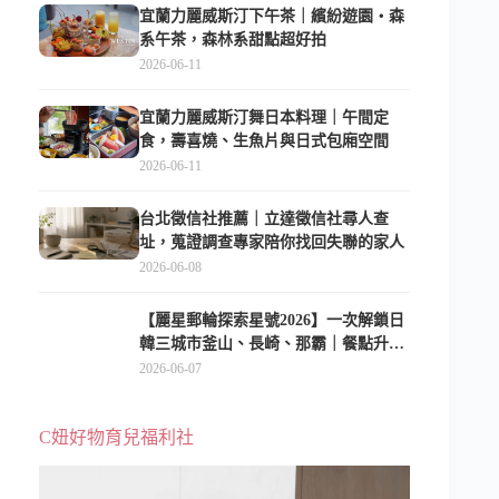
宜蘭力麗威斯汀下午茶｜繽紛遊園・森
系午茶，森林系甜點超好拍
2026-06-11
宜蘭力麗威斯汀舞日本料理｜午間定
食，壽喜燒、生魚片與日式包廂空間
2026-06-11
台北徵信社推薦｜立達徵信社尋人查
址，蒐證調查專家陪你找回失聯的家人
2026-06-08
【麗星郵輪探索星號2026】一次解鎖日
韓三城市釜山、長崎、那霸｜餐點升
級、表演更新、船上慶生超難忘
2026-06-07
C妞好物育兒福利社