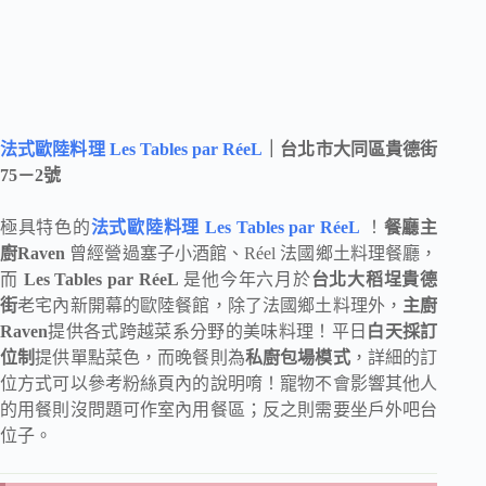
法式歐陸料理 Les Tables par RéeL
｜台北市大同區貴德街
75－2號
極具特色的
法式歐陸料理 Les Tables par RéeL
！
餐廳主
廚Raven
曾經營過塞子小酒館、Réel 法國鄉土料理餐廳，
而
Les Tables par RéeL
是他今年六月於
台北大稻埕貴德
街
老宅內新開幕的歐陸餐館，除了法國鄉土料理外，
主廚
Raven
提供各式跨越菜系分野的美味料理！平日
白天採訂
位制
提供單點菜色，而晚餐則為
私廚包場模式
，詳細的訂
位方式可以參考粉絲頁內的說明唷！寵物不會影響其他人
的用餐則沒問題可作室內用餐區；反之則需要坐戶外吧台
位子。