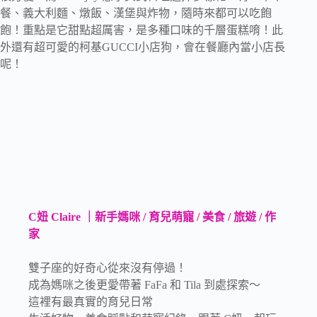
餐、義大利麵、燉飯、漢堡與炸物，隨時來都可以吃飽
飽！重點是它甜點超厲害，是多種口味的千層蛋糕唷！此
外還有超可愛的柯基GUCCI小店狗，會在餐廳內當小店長
呢！
C妞 Claire ｜新手媽咪 / 育兒萌寵 / 美食 / 旅遊 / 作
家
雙子座的好奇心從來沒有停過！
成為媽咪之後更愛帶著 FaFa 和 Tila 到處探索～
這裡有最真實的育兒日常