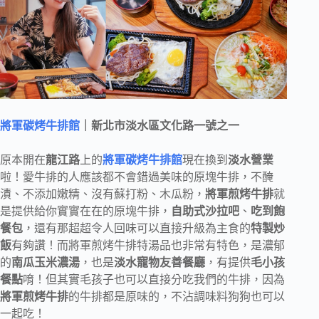
將軍碳烤牛排館
｜新北市淡水區文化路一號之一
原本開在
龍江路
上的
將軍碳烤牛排館
現在換到
淡水營業
啦！愛牛排的人應該都不會錯過美味的原塊牛排，不醃
漬、不添加嫩精、沒有蘇打粉、木瓜粉，
將軍煎烤牛排
就
是提供給你實實在在的原塊牛排，
自助式沙拉吧
、
吃到飽
餐包
，還有那超超令人回味可以直接升級為主食的
特製炒
飯
有夠讚！而將軍煎烤牛排特湯品也非常有特色，是濃郁
的
南瓜玉米濃湯
，也是
淡水寵物友善餐廳
，有提供
毛小孩
餐點
唷！但其實毛孩子也可以直接分吃我們的牛排，因為
將軍煎烤牛排
的牛排都是原味的，不沾調味料狗狗也可以
一起吃！