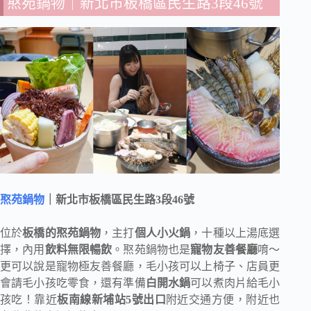
焣苑鍋物
｜新北市板橋區民生路3段46號
焣苑鍋物
｜新北市板橋區民生路3段46號
位於
板橋的焣苑鍋物
，主打
個人小火鍋
，十種以上湯底選
擇，內用
飲料無限暢飲
。焣苑鍋物也是
寵物友善餐廳
唷～
更可以說是寵物極友善餐廳，毛小孩可以上椅子、店員更
會請毛小孩吃零食，還有準備
白開水鍋
可以煮肉片給毛小
孩吃！靠近
板南線新埔站5號出口
附近交通方便，附近也