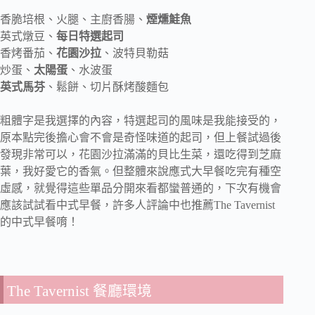
香脆培根、火腿、主廚香腸、
煙燻鮭魚
英式燉豆、
每日特選起司
香烤番茄、
花園沙拉
、波特貝勒菇
炒蛋、
太陽蛋
、水波蛋
英式馬芬
、鬆餅、切片酥烤酸麵包
粗體字是我選擇的內容，特選起司的風味是我能接受的，
原本點完後擔心會不會是奇怪味道的起司，但上餐試過後
發現非常可以，花園沙拉滿滿的貝比生菜，還吃得到芝麻
葉，我好愛它的香氣。但整體來說應式大早餐吃完有種空
虛感，就覺得這些單品分開來看都蠻普通的，下次有機會
應該試試看中式早餐，許多人評論中也推薦The Tavernist
的中式早餐唷！
The Tavernist 餐廳環境