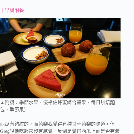
｜早餐附餐
▲附餐：季節水果、優格佐蜂蜜綜合堅果、每日烘焙麵
包、季節果汁
西瓜有夠甜的，而芭樂我覺得有種甘草芭樂的味道，但
Greg說他吃起來沒有感覺，反倒是覺得西瓜上面是否有灑