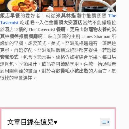
飯店早餐
的愛好者！就從
米其林指南
中推薦餐廳
The
Tavernist
吃起吧～入住
金普頓大安酒店
當然不能錯過位
於酒店12樓的
The Tavernist 餐廳
，更是少數
寵物友善
的
米
其林餐盤推薦餐廳
啊！來自英國的主廚 James Sharman 所
設計的早餐，想要英式、美式、亞洲風格通通有，班尼迪
克蛋、自選搭配、亞洲風味飯糰或燒餅都有提供，若選擇
套餐形式
，包含季節水果、優格佐蜂蜜綜合堅果、每日烘
焙麵包、季節果汁、飲品亦可續點享用。喜歡一抬頭就看
到周圍萌寵的畫面，對於喜歡
帶毛小孩出遊
的人而言，是
很棒的早餐選擇。
文章目錄在這兒♥