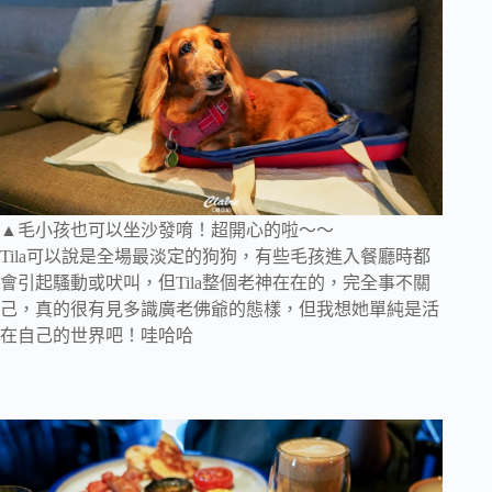
▲毛小孩也可以坐沙發唷！超開心的啦～～
Tila可以說是全場最淡定的狗狗，有些毛孩進入餐廳時都
會引起騷動或吠叫，但Tila整個老神在在的，完全事不關
己，真的很有見多識廣老佛爺的態樣，但我想她單純是活
在自己的世界吧！哇哈哈