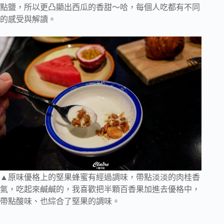
點鹽，所以更凸顯出西瓜的香甜～哈，每個人吃都有不同
的感受與解讀。
▲原味優格上的堅果蜂蜜有經過調味，帶點淡淡的肉桂香
氣，吃起來鹹鹹的，我喜歡把半顆百香果加進去優格中，
帶點酸味、也綜合了堅果的調味。