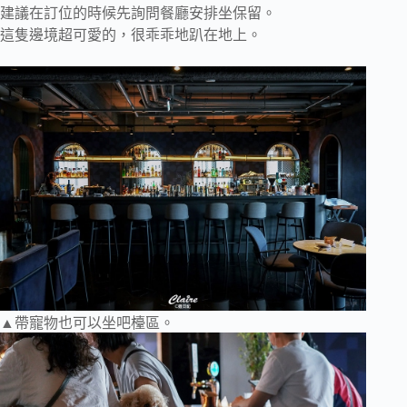
建議在訂位的時候先詢問餐廳安排坐保留。
這隻邊境超可愛的，很乖乖地趴在地上。
▲帶寵物也可以坐吧檯區。