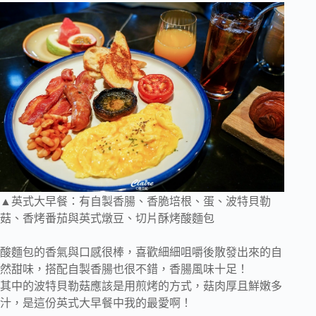
▲英式大早餐：有自製香腸、香脆培根、蛋、波特貝勒
菇、香烤番茄與英式燉豆、切片酥烤酸麵包
酸麵包的香氣與口感很棒，喜歡細細咀嚼後散發出來的自
然甜味，搭配自製香腸也很不錯，香腸風味十足！
其中的波特貝勒菇應該是用煎烤的方式，菇肉厚且鮮嫩多
汁，是這份英式大早餐中我的最愛啊！