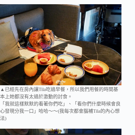
▲已經先在房內讓Tila吃過早餐，所以我們用餐的時間基
本上她都沒有太過於激動的討食。
「我就這樣默默的看著你們吃」、「看你們什麼時候會良
心發現分我一口」哈哈～～(我每次都會腦補Tila的內心想
法)