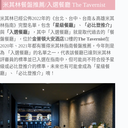
米其林餐盤推薦/入選餐廳 The Tavernist
米其林已經公佈2022年的《台北、台中、台南＆高雄米其
林指南》完整名單，包含
「星級餐廳」
、
「必比登推介」
與
「入選餐廳」
，其中「入選餐廳」就是取代過去的「餐
盤餐廳」，位於
金普頓大安酒店
12樓的
The Tavernist
在
2020年、2021年都有獲得米其林指南餐盤推薦，今年則是
為 「入選餐廳」的名單之一，代表該餐廳已達到米其林
評審員的標準並已入選在指南中，但可能尚不符合授予星
級或必比登推介的標準，未來也有可能會成為「星級餐
廳」、「必比登推介」唷！