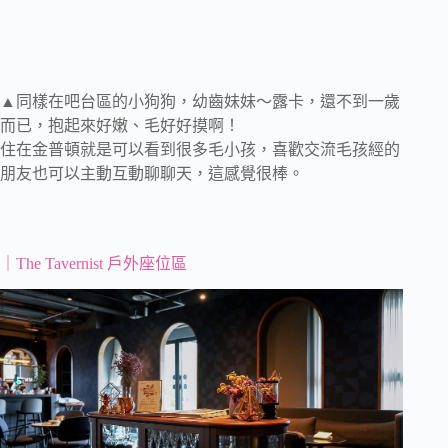
▲同樣在吧台區的小狗狗，幼齒妹妹～露卡，還不到一歲
而已，抱起來好嫩、毛好好摸啊！
住在金普頓就是可以看到很多毛小孩，喜歡交流毛孩經的
朋友也可以主動互動聊聊天，這感覺很棒。
｜The Tavernist 戶外座位區