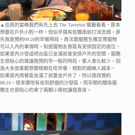
▲住房的當晚我們有先上去 The Tavernist 餐廳看看，原本
想要在戶外小酌一杯，但似乎還有些飄雨就打消念頭，原
先我是預約09:20的早餐時段，再次跟服務生確定帶寵物
可以入內的事情時，知道寵物友善區有安排固定的座位，
如果室內沙發或吧台區已坐滿就會安排戶外的空間，服務
生很貼心的建議我預約早一點的時段，客人會比較少，因
為大多旅客都想要睡飽在吃早餐、相對的越晚人越多，
如果是內用餐區坐滿了就要坐戶外了，所以我改預約
08:10，很幸運地有坐到舒適的沙發區，而孕期的關係服
務生也很貼心的拿了兩顆小靠枕讓我靠背。