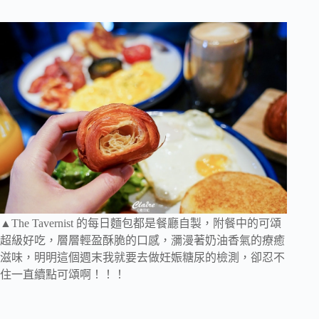
▲The Tavernist 的每日麵包都是餐廳自製，附餐中的可頌
超級好吃，層層輕盈酥脆的口感，瀰漫著奶油香氣的療癒
滋味，明明這個週末我就要去做妊娠糖尿的檢測，卻忍不
住一直續點可頌啊！！！