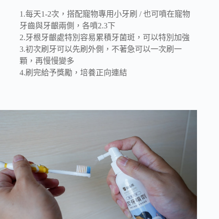
1.每天1-2次，搭配寵物專用小牙刷 / 也可噴在寵物
牙齒與牙齦兩側，各噴2.3下
2.牙根牙齦處特別容易累積牙菌斑，可以特別加強
3.初次刷牙可以先刷外側，不著急可以一次刷一
顆，再慢慢變多
4.刷完給予獎勵，培養正向連結