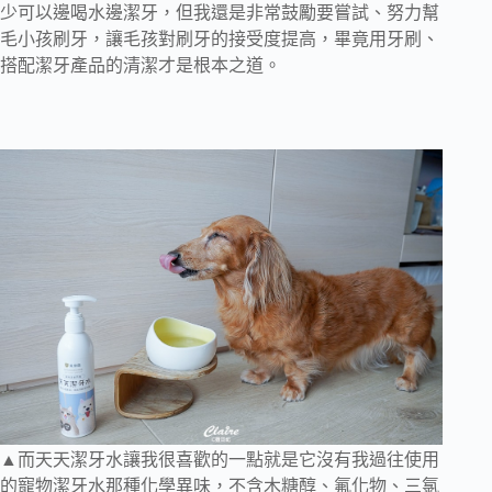
少可以邊喝水邊潔牙，但我還是非常鼓勵要嘗試、努力幫
毛小孩刷牙，讓毛孩對刷牙的接受度提高，畢竟用牙刷、
搭配潔牙產品的清潔才是根本之道。
▲而天天潔牙水讓我很喜歡的一點就是它沒有我過往使用
的寵物潔牙水那種化學異味，不含木糖醇、氟化物、三氯