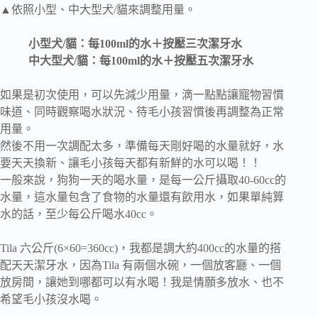
▲依照小型、中大型犬/貓來調整用量。
小型犬/貓：每100ml的水＋按壓三次潔牙水
中大型犬/貓：每100ml的水＋按壓五次潔牙水
如果是初次使用，可以先減少用量，滴一點點讓寵物習慣
味道、同時觀察喝水狀況、待毛小孩習慣後再調整為正常
用量。
然後不用一次調配太多，準備每天剛好喝的水量就好，水
要天天換新、讓毛小孩每天都有新鮮的水可以喝！！
一般來說，狗狗一天的喝水量，是每一公斤攝取40-60cc的
水量，這水量包含了食物的水量還有飲用水，如果單純算
水的話，至少每公斤喝水40cc。
Tila 六公斤(6×60=360cc)，我都是調大約400cc的水量的搭
配天天潔牙水，因為Tila 有兩個水碗，一個放客廳、一個
放房間，讓她到哪都可以有水喝！我是情願多放水、也不
希望毛小孩沒水喝。