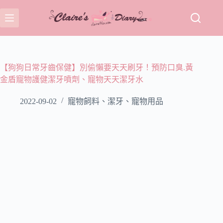
跳
至
主
要
內
容
【狗狗日常牙齒保健】別偷懶要天天刷牙！預防口臭.黃
金盾寵物護健潔牙噴劑、寵物天天潔牙水
2022-09-02
寵物飼料、潔牙、寵物用品