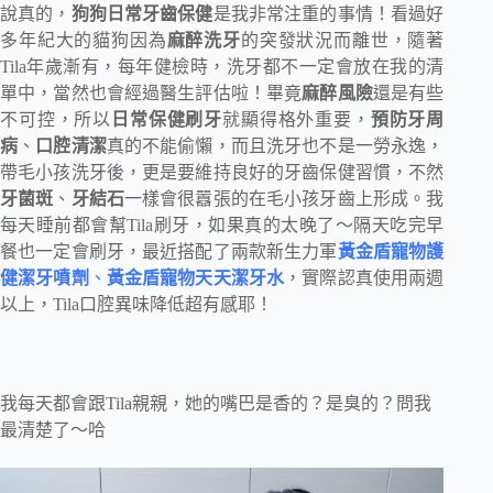
說真的，
狗狗日常牙齒保健
是我非常注重的事情！看過好
多年紀大的貓狗因為
麻醉洗牙
的突發狀況而離世，隨著
Tila年歲漸有，每年健檢時，洗牙都不一定會放在我的清
單中，當然也會經過醫生評估啦！畢竟
麻醉風險
還是有些
不可控，所以
日常保健刷牙
就顯得格外重要，
預防牙周
病
、
口腔清潔
真的不能偷懶，而且洗牙也不是一勞永逸，
帶毛小孩洗牙後，更是要維持良好的牙齒保健習慣，不然
牙菌斑
、
牙結石
一樣會很囂張的在毛小孩牙齒上形成。我
每天睡前都會幫Tila刷牙，如果真的太晚了～隔天吃完早
餐也一定會刷牙，最近搭配了兩款新生力軍
黃金盾寵物護
健潔牙噴劑
、
黃金盾
寵物天天潔牙水
，實際認真使用兩週
以上，Tila口腔異味降低超有感耶！
我每天都會跟Tila親親，她的嘴巴是香的？是臭的？問我
最清楚了～哈