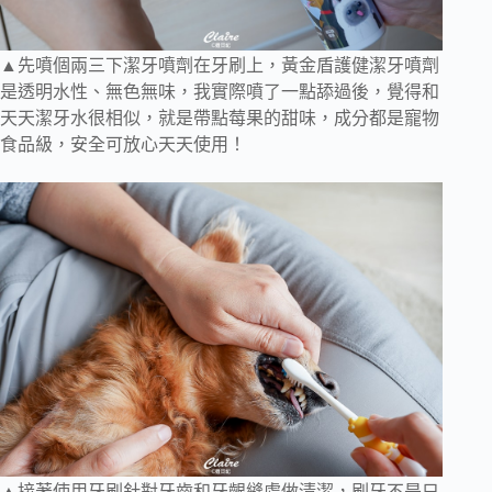
▲先噴個兩三下潔牙噴劑在牙刷上，黃金盾護健潔牙噴劑
是透明水性、無色無味，我實際噴了一點舔過後，覺得和
天天潔牙水很相似，就是帶點莓果的甜味，成分都是寵物
食品級，安全可放心天天使用！
▲接著使用牙刷針對牙齒和牙齦縫處做清潔，刷牙不是只