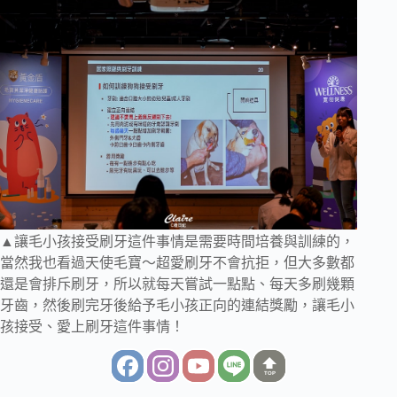
▲讓毛小孩接受刷牙這件事情是需要時間培養與訓練的，
當然我也看過天使毛寶～超愛刷牙不會抗拒，但大多數都
還是會排斥刷牙，所以就每天嘗試一點點、每天多刷幾顆
牙齒，然後刷完牙後給予毛小孩正向的連結獎勵，讓毛小
孩接受、愛上刷牙這件事情！
TOP