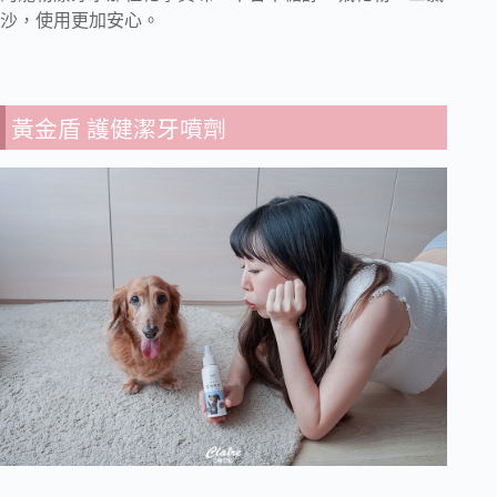
沙，使用更加安心。
黃金盾 護健潔牙噴劑