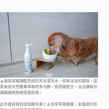
▲我有試喝調配完成的天天潔牙水，但有淡淡的甜味，這
是來自天然漿果萃取的多元醇，食用級配方，淡淡調味也
讓貓貓狗狗接受度提高。
此外還有特別添加維生素Ｃ＆甘草萃取精華，全面提升防