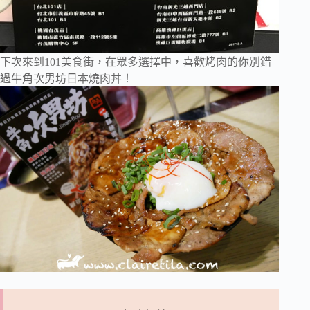
下次來到101美食街，在眾多選擇中，喜歡烤肉的你別錯
過牛角次男坊日本燒肉丼！