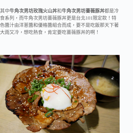
其中
牛角次男坊玫瑰火山丼
和
牛角次男坊薔薇豚丼
都是冷
食系列，而牛角次男坊薔薇豚丼更是台北101限定款！特
色醬汁由洋蔥醬和優格醬組合而成，要不是吃飯那天下著
大雨又冷，想吃熱食，肯定要吃薔薇豚丼的啊！