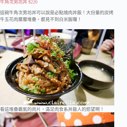
牛角次男坊丼 $220
這碗牛角次男坊丼可以說是必點燒肉丼飯！大份量的炭烤
牛五花肉層層堆疊，都見不到白米飯囉！
看這堆疊霸氣的肉片，滿足肉食系丼飯人的慾望啊！