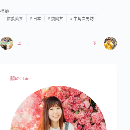
標籤
#
信義美食
#
日本
#
燒肉丼
#
牛角次男坊
上一
下一
關於Claire