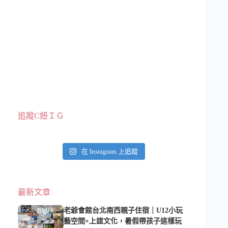
追蹤C妞ＩＧ
在 Instagram 上追蹤
最新文章
老爺會館台北南西親子住宿｜U12小玩
藝空間×上誼文化，暑假帶孩子這樣玩