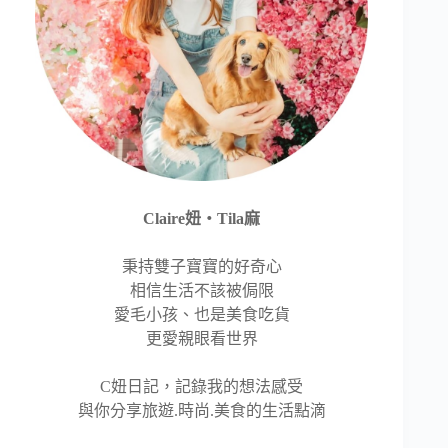
Claire妞‧Tila麻
秉持雙子寶寶的好奇心
相信生活不該被侷限
愛毛小孩、也是美食吃貨
更愛親眼看世界
C妞日記，記錄我的想法感受
與你分享旅遊.時尚.美食的生活點滴