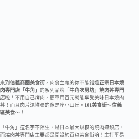
來到
信義商圈美食街
，肉食主義的你不能錯過
正宗日本燒
肉專門店「牛角」
的系列品牌「
牛角次男坊
」
燒肉丼專門
店
啦！不用自己烤肉，簡單用百元就能享受美味日本燒肉
丼！而且肉片還堆疊的像是座小山丘。
101美食街
～
信義
區美食
～！
「牛角」這名字不陌生，是日本最大規模的燒肉連鎖店，
而燒肉丼專門店主要都是開設於百貨美食街唷！主打平易