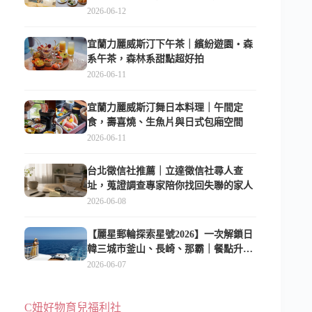
2026-06-12
宜蘭力麗威斯汀下午茶｜繽紛遊園・森
系午茶，森林系甜點超好拍
2026-06-11
宜蘭力麗威斯汀舞日本料理｜午間定
食，壽喜燒、生魚片與日式包廂空間
2026-06-11
台北徵信社推薦｜立達徵信社尋人查
址，蒐證調查專家陪你找回失聯的家人
2026-06-08
【麗星郵輪探索星號2026】一次解鎖日
韓三城市釜山、長崎、那霸｜餐點升
級、表演更新、船上慶生超難忘
2026-06-07
C妞好物育兒福利社