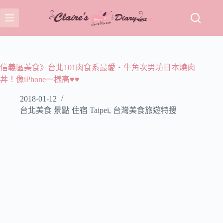
跳
至
主
要
內
容
信義區美食》台北101肉食系最愛‧牛角次男坊日本燒肉
丼！像iPhone一樣高♥♥
2018-01-12
台北美食 景點 住宿 Taipei
,
台灣美食旅遊特搜