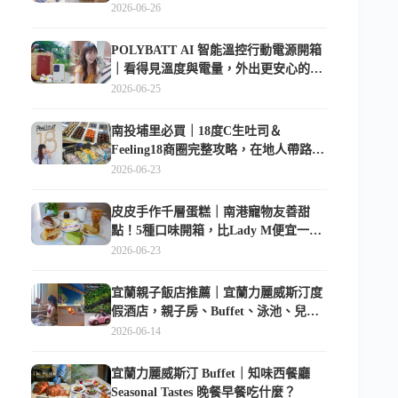
2026-06-26
POLYBATT AI 智能溫控行動電源開箱
｜看得見溫度與電量，外出更安心的
10000mAh 行動電源
2026-06-25
南投埔里必買｜18度C生吐司＆
Feeling18商圈完整攻略，在地人帶路這
樣逛
2026-06-23
皮皮手作千層蛋糕｜南港寵物友善甜
點！5種口味開箱，比Lady M便宜一半
的台北隱藏版
2026-06-23
宜蘭親子飯店推薦｜宜蘭力麗威斯汀度
假酒店，親子房、Buffet、泳池、兒童
俱樂部超適合放電
2026-06-14
宜蘭力麗威斯汀 Buffet｜知味西餐廳
Seasonal Tastes 晚餐早餐吃什麼？