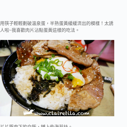
用筷子輕輕劃破溫泉蛋，半熟蛋黃緩緩流出的模樣！太誘
人啦~我喜歡肉片沾點蛋黃這樣的吃法。
片片豚肉下的白飯，鋪上些海苔絲。