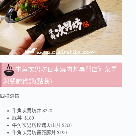
牛角次男坊日本燒肉丼專門店》菜單
與餐廳資訊(點我)
四種選擇
牛角次男坊丼 $220
豚丼 $180
牛角次男坊玫瑰火山丼 $260
牛角次男坊薔薇豚丼 $190