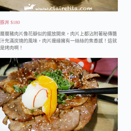
豚丼 $180
層層豬肉片像花瓣似的擺放開來，肉片上都沾附著秘傳醬
汁充滿炭燒的風味，肉片邊緣擁有一絲絲的焦香感！這就
是烤肉啊！