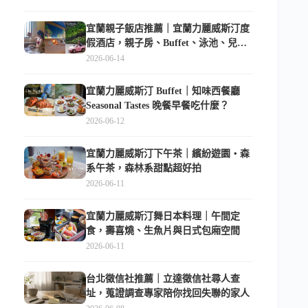
宜蘭親子飯店推薦｜宜蘭力麗威斯汀度
假酒店，親子房、Buffet、泳池、兒童
俱樂部超適合放電
2026-06-14
宜蘭力麗威斯汀 Buffet｜知味西餐廳
Seasonal Tastes 晚餐早餐吃什麼？
2026-06-12
宜蘭力麗威斯汀下午茶｜繽紛遊園・森
系午茶，森林系甜點超好拍
2026-06-11
宜蘭力麗威斯汀舞日本料理｜午間定
食，壽喜燒、生魚片與日式包廂空間
2026-06-11
台北徵信社推薦｜立達徵信社尋人查
址，蒐證調查專家陪你找回失聯的家人