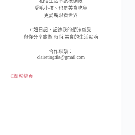
相信生活不該被侷限
愛毛小孩、也是美食吃貨
更愛親眼看世界
C妞日記，記錄我的想法感受
與你分享旅遊.時尚.美食的生活點滴
合作聯繫：
clairetingtila@gmail.com
C妞粉絲頁