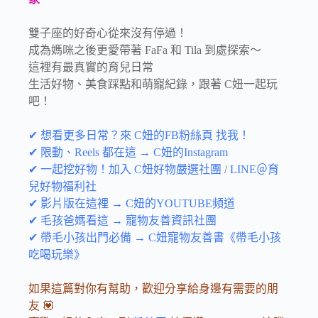
雙子座的好奇心從來沒有停過！
成為媽咪之後更愛帶著 FaFa 和 Tila 到處探索～
這裡有最真實的育兒日常
生活好物、美食踩點和萌寵紀錄，跟著 C妞一起玩
吧！
✔ 想看更多日常？來 C妞的FB粉絲頁 找我！
✔ 限動、Reels 都在這 → C妞的Instagram
✔ 一起挖好物！加入 C妞好物嚴選社團
/
LINE＠育
兒好物福利社
✔ 影片版在這裡 → C妞的YOUTUBE頻道
✔ 毛孩爸媽看這 → 寵物友善資訊社團
✔ 帶毛小孩出門必備 → C妞寵物友善書《帶毛小孩
吃喝玩樂》
如果這篇對你有幫助，歡迎分享給身邊有需要的朋
友 💟