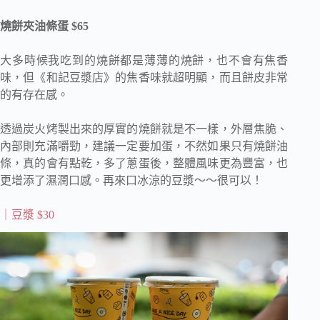
燒餅夾油條蛋 $65
大多時候我吃到的燒餅都是薄薄的燒餅，也不會有焦香
味，但《和記豆漿店》的焦香味就超明顯，而且餅皮非常
的有存在感。
透過炭火烤製出來的厚實的燒餅就是不一樣，外層焦脆、
內部則充滿嚼勁，建議一定要加蛋，不然如果只有燒餅油
條，真的會有點乾，多了蔥蛋後，整體風味更為豐富，也
更增添了濕潤口感。再來口冰涼的豆漿～～很可以！
｜豆漿
$30