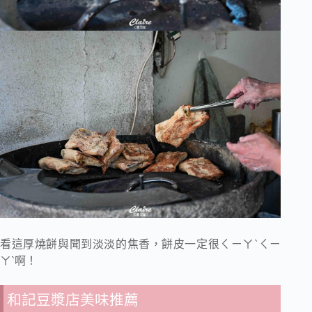
看這厚燒餅與聞到淡淡的焦香，餅皮一定很ㄑㄧㄚˋㄑㄧ
ㄚˋ啊！
和記豆漿店美味推薦