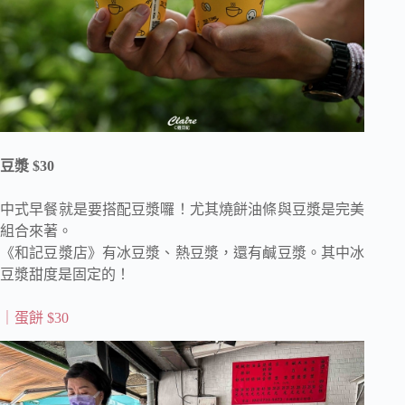
豆漿 $30
中式早餐就是要搭配豆漿囉！尤其燒餅油條與豆漿是完美
組合來著。
《和記豆漿店》有冰豆漿、熱豆漿，還有鹹豆漿。其中冰
豆漿甜度是固定的！
｜蛋餅
$30