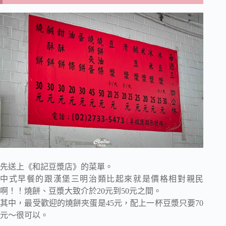
先送上《和記豆漿店》的菜單。
中式早餐的跟漢堡三明治類比起來就是價格相對親民
啊！！燒餅、豆漿大致介於20元到50元之間。
其中，最受歡迎的燒餅夾蛋是45元，配上一杯豆漿只要70
元～很可以。