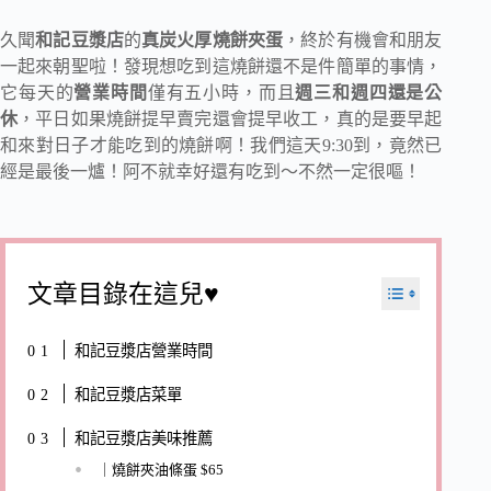
久聞
和記豆漿店
的
真炭火厚燒餅夾蛋
，終於有機會和朋友
一起來朝聖啦！發現想吃到這燒餅還不是件簡單的事情，
它每天的
營業時間
僅有五小時，而且
週三和週四還是公
休
，平日如果燒餅提早賣完還會提早收工，真的是要早起
和來對日子才能吃到的燒餅啊！我們這天9:30到，竟然已
經是最後一爐！阿不就幸好還有吃到～不然一定很嘔！
文章目錄在這兒♥
和記豆漿店營業時間
和記豆漿店菜單
和記豆漿店美味推薦
｜燒餅夾油條蛋 $65