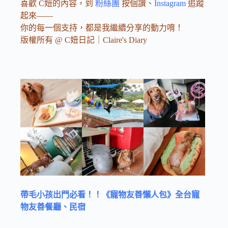
喜歡 C妞的內容，到
粉絲團
按個讚、
Instagram
追蹤
起來——
你的每一個支持，都是我繼續分享的動力唷！
版權所有 @ C妞日記｜Claire's Diary
帶毛小孩出門必看！！《寵物友善懶人包》全台寵
物友善餐廳、民宿