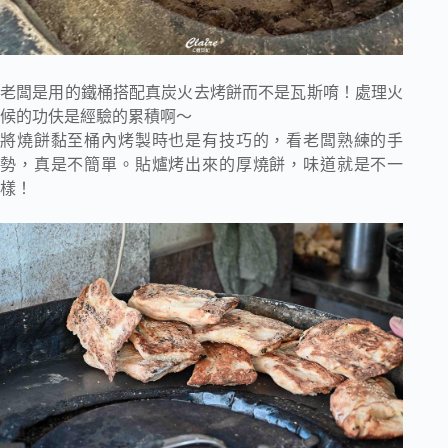
老闆是用的鐵桶搭配真炭火去烤餅而不是瓦斯唷！處理火
候的功伕是經驗的累積啊～
將燒餅黏至桶內烤製時也是有技巧的，看老闆熟練的手
勢，真是不簡單。貼爐烤出來的厚燒餅，味道就是不一
樣！