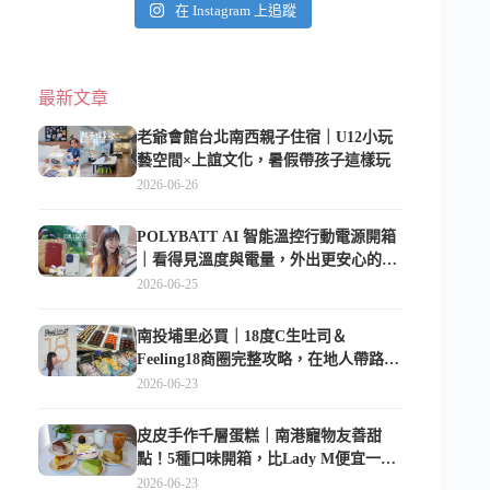
在 Instagram 上追蹤
最新文章
老爺會館台北南西親子住宿｜U12小玩
藝空間×上誼文化，暑假帶孩子這樣玩
2026-06-26
POLYBATT AI 智能溫控行動電源開箱
｜看得見溫度與電量，外出更安心的
10000mAh 行動電源
2026-06-25
南投埔里必買｜18度C生吐司＆
Feeling18商圈完整攻略，在地人帶路這
樣逛
2026-06-23
皮皮手作千層蛋糕｜南港寵物友善甜
點！5種口味開箱，比Lady M便宜一半
的台北隱藏版
2026-06-23