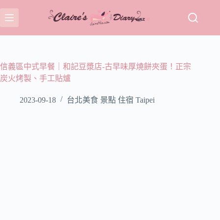
跳
至
主
要
內
容
信義區中式早餐｜和記豆漿店-古早味厚燒餅夾蛋！正宗
炭火烤製、手工貼爐
2023-09-18
台北美食 景點 住宿 Taipei