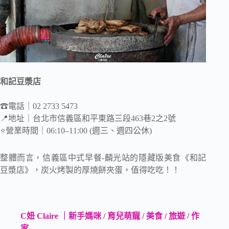
和記豆漿店
☎電話｜02 2733 5473
📍地址｜台北市信義區和平東路三段463巷2之2號
⭐️營業時間｜06:10–11:00 (週三、週四公休)
整體而言，信義區中式早餐-麟光站的隱藏版美食《和記
豆漿店》，炭火烤製的厚燒餅夾蛋，值得吃吃！！
C妞 Claire ｜新手媽咪 / 育兒萌寵 / 美食 / 旅遊 / 作
家