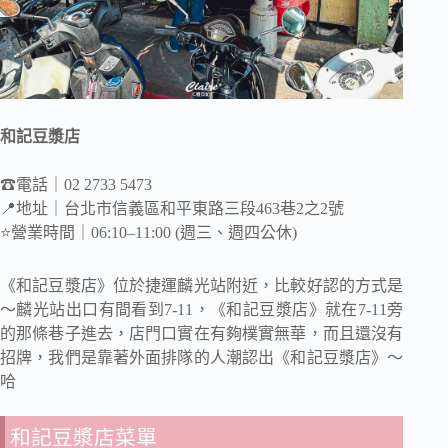
和記豆漿店
☎電話｜02 2733 5473
📍地址｜台北市信義區和平東路三段463巷2之2號
⭐️營業時間｜06:10–11:00 (週三、週四公休)
《和記豆漿店》位於捷運麟光站附近，比較好認的方式是
～麟光站出口有間看到7-11，《和記豆漿店》就在7-11旁
的那條巷子進去，店門口實在有夠樸實無華，而且還沒有
招牌，我們是靠著外面排隊的人潮認出《和記豆漿店》～
哈
和記豆漿店菜單