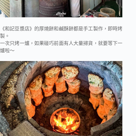
《和記豆漿店》的厚燒餅和鹹酥餅都是手工製作，即時烤
製。
一次只烤一爐，如果碰巧前面有人大量掃貨，就要等下一
爐啦～