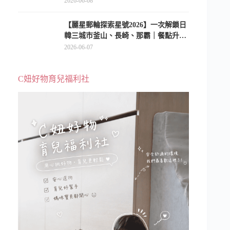
2026-06-08
【麗星郵輪探索星號2026】一次解鎖日
韓三城市釜山、長崎、那霸｜餐點升
級、表演更新、船上慶生超難忘
2026-06-07
C妞好物育兒福利社