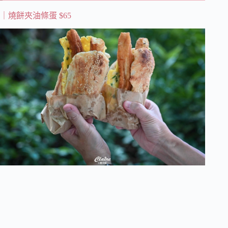
｜燒餅夾油條蛋
$65