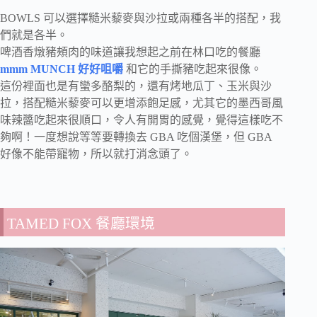
BOWLS 可以選擇糙米藜麥與沙拉或兩種各半的搭配，我
們就是各半。
啤酒香燉豬頰肉的味道讓我想起之前在林口吃的餐廳
mmm MUNCH 好好咀嚼
和它的手撕豬吃起來很像。
這份裡面也是有蠻多酪梨的，還有烤地瓜丁、玉米與沙
拉，搭配糙米藜麥可以更增添飽足感，尤其它的墨西哥風
味辣醬吃起來很順口，令人有開胃的感覺，覺得這樣吃不
夠啊！一度想說等等要轉換去 GBA 吃個漢堡，但 GBA
好像不能帶寵物，所以就打消念頭了。
TAMED FOX 餐廳環境