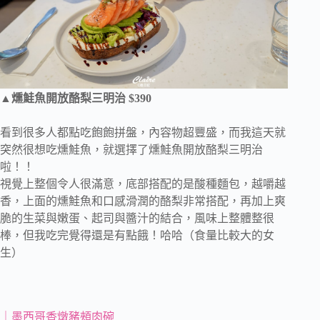
▲燻鮭魚開放酪梨三明治 $390
看到很多人都點吃飽飽拼盤，內容物超豐盛，而我這天就
突然很想吃燻鮭魚，就選擇了燻鮭魚開放酪梨三明治
啦！！
視覺上整個令人很滿意，底部搭配的是酸種麵包，越嚼越
香，上面的燻鮭魚和口感滑潤的酪梨非常搭配，再加上爽
脆的生菜與嫩蛋、起司與醬汁的結合，風味上整體整很
棒，但我吃完覺得還是有點餓！哈哈（食量比較大的女
生）
｜墨西哥香燉豬頰肉碗