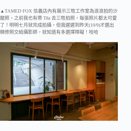
▲TAMED FOX 信義店內有展示三牲工作室為浪浪拍的沙
龍照，之前我也有帶 Tila 去三牲拍照，每張照片都太可愛
了！明明七月就完成拍攝，但我遲遲到昨天(10/9)才選出
精修照交給攝影師，就知道有多選擇障礙！哈哈