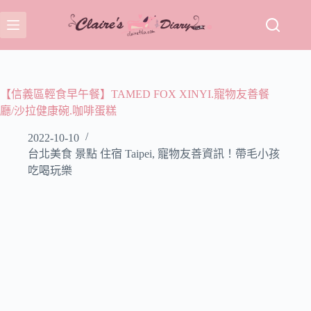
跳
至
主
要
內
容
【信義區輕食早午餐】TAMED FOX XINYI.寵物友善餐
廳/沙拉健康碗.咖啡蛋糕
2022-10-10
台北美食 景點 住宿 Taipei
,
寵物友善資訊！帶毛小孩
吃喝玩樂