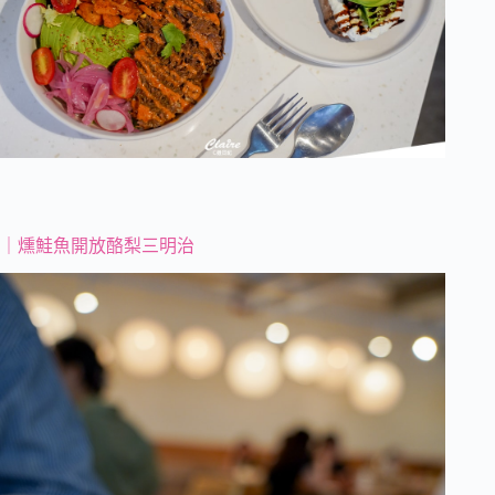
｜燻鮭魚開放酪梨三明治