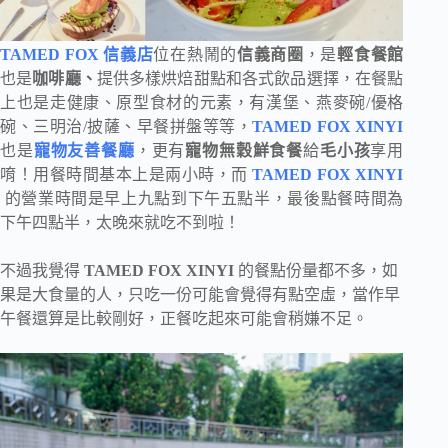
TAMED FOX 信義店
位在熱鬧的
信義商圈
，是
輕食餐館
也是
咖啡廳、
提供多樣烘焙甜點和各式飲品選擇，在餐點
上也是走健康、原型食材的元素，有漢堡、燕麥碗/優格
碗、三明治/披薩、早餐拼盤等等，
TAMED FOX XINYI
也是
寵物友善餐廳
，更有
寵物無穀鮮食餐
給
毛小孩
享用
唷！用餐時間基本上是兩小時，而
TAMED FOX XINYI
的營業時間是早上九點到下午五點半，最後點餐時間為
下午四點半，太晚來就吃不到啦！
不過我覺得
TAMED FOX XINYI
的餐點份量都不多，如
果是大食量的人，只吃一份可能會覺得有點空虛，當作早
午餐還算是比較剛好，正餐吃起來可能會稍嫌不足。