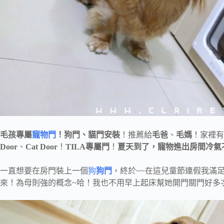
毛孩專屬
寵物門
！狗門、貓門安裝
！推薦給
毛爸
、
毛媽
！家裡有
Door
、
Cat Door
！
TILA專屬門
！
夏天到了，寵物進出房間冷氣
一直想要在房門裝上一個
狗
狗門
，終於~~在這兒童節連假我滿
來！為母則強的概念~哈！我也不用早上起床幫她開門關門好多次