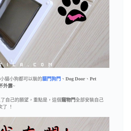
小貓小狗都可以裝的
貓門狗門
、
Dog Door
、
Pet
不外露
~
足了自己的願望，重點是，這個
寵物門
全部安裝自己
了 ！