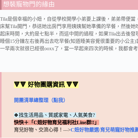
想裝寵物門的緣由
Tila是個幸福的小妞，自從學校開學小弟要上課後，弟弟帶便當
床幫Tila開門，恭送她出房門享用姨姨幫她準備的早餐，然後
起床時間，大約是七點半，而這中間的過程，如果Tila出去後
睡個15分鐘左右後再出去吃早餐(知道睡美容覺很重要的小公主
一早兩次就很已經很ooxx了，當一早起來四次的時候，我都會
🔻🔻 好物團購資訊 🔻🔻
開團清單總整理（點我）
🍀找生活用品、質感家電、人氣美食?
快快＋「C妞好物育兒福利社Line群!!」
育兒好物、交流心得！--->
C妞好物嚴選/育兒萌寵好物推