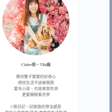
Claire妞‧Tila麻
秉持雙子寶寶的好奇心
相信生活不該被侷限
愛毛小孩、也是美食吃貨
更愛親眼看世界
C妞日記，記錄我的想法感受