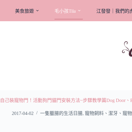
跳
至
美食旅遊
毛小孩Tila
江發發｜我們的
主
要
內
容
自己裝寵物門！活動狗門貓門安裝方法~步驟教學篇Dog Door、Pet
2017-04-02
一隻臘腸的生活日腸
,
寵物飼料、潔牙、寵物