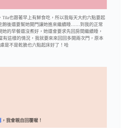
，Tila也跟著早上有鮮食吃，所以我每天大約六點要起
她吃飽後還要幫她開門讓她進來繼續睡……到我的正常
發現她的早餐還沒煮好，她還會要求先回房間繼續睡，
)當有這樣的情況，我就要來來回回多開兩次門，原本
考慮是不是乾脆也六點起床好了！哈
薦
，我會親自回覆喔！