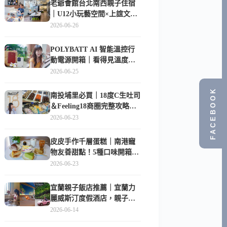
老爺會館台北南西親子住宿
｜U12小玩藝空間×上誼文
化，暑假帶孩子這樣玩
2026-06-26
POLYBATT AI 智能溫控行
動電源開箱｜看得見溫度與
電量，外出更安心的
2026-06-25
10000mAh 行動電源
FACEBOOK
南投埔里必買｜18度C生吐司
＆Feeling18商圈完整攻略，
在地人帶路這樣逛
2026-06-23
皮皮手作千層蛋糕｜南港寵
物友善甜點！5種口味開箱，
比Lady M便宜一半的台北隱
2026-06-23
藏版
宜蘭親子飯店推薦｜宜蘭力
麗威斯汀度假酒店，親子
房、Buffet、泳池、兒童俱樂
2026-06-14
部超適合放電