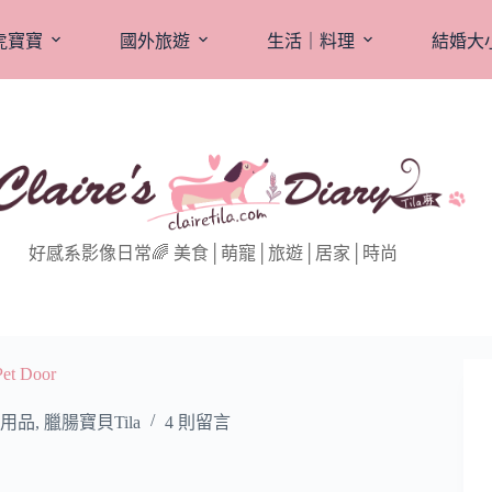
虎寶寶
國外旅遊
生活｜料理
結婚大
好感系影像日常🌈 美食│萌寵│旅遊│居家│時尚
 Door
用品
,
臘腸寶貝Tila
4 則留言