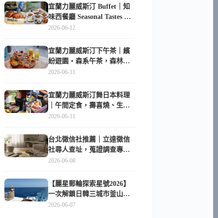
宜蘭力麗威斯汀 Buffet｜知
味西餐廳 Seasonal Tastes 晚
餐早餐吃什麼？
2026-06-12
宜蘭力麗威斯汀下午茶｜繽
紛遊園・森系午茶，森林系
甜點超好拍
2026-06-11
宜蘭力麗威斯汀舞日本料理
｜午間定食，壽喜燒、生魚
片與日式包廂空間
2026-06-11
台北徵信社推薦｜立達徵信
社尋人查址，蒐證調查專家
陪你找回失聯的家人
2026-06-08
【麗星郵輪探索星號2026】
一次解鎖日韓三城市釜山、
長崎、那霸｜餐點升級、表
2026-06-07
演更新、船上慶生超難忘