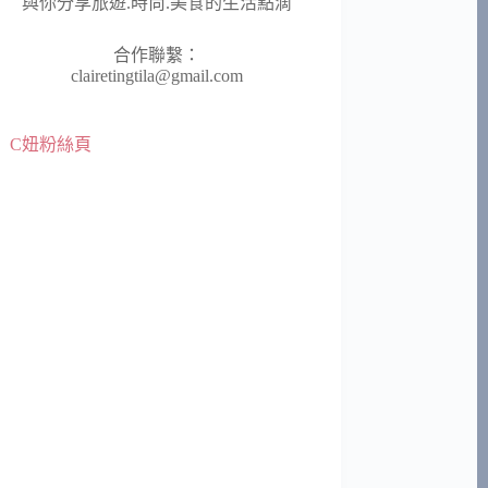
與你分享旅遊.時尚.美食的生活點滴
合作聯繫：
clairetingtila@gmail.com
C妞粉絲頁