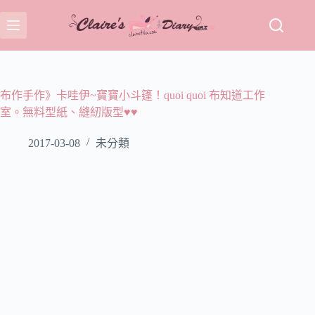
跳
至
主
要
內
容
布作手作》卡哇伊~寶寶小斗篷！quoi quoi 布知道工作
室。無料型紙、縫紉版型♥♥
2017-03-08
未分類