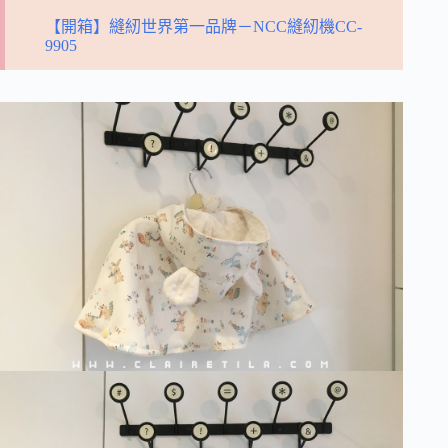
【開箱】縫紉世界第一品牌－NCC縫紉機CC-
9905