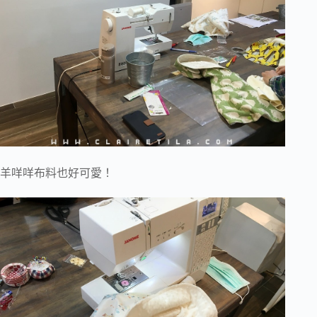
羊咩咩布料也好可愛！