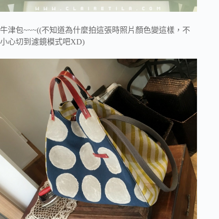
牛津包~~~((不知道為什麼拍這張時照片顏色變這樣，不
小心切到濾鏡模式吧XD)