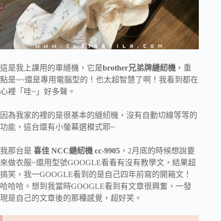
這是我上課用的車縫機，它是
brother兄弟牌縫紉機
，重
點是~~還是專用電腦型的！也太超智慧了啊！我看到都在
心裡「哇~」好多聲。
因為我家的裡的是很基本的縫紉機，沒有自動切線等等的
功能，這台還有小螢幕選模式耶~
我那台是
喜佳 NCC縫紉機 cc-9905
，2月底的時候想說要
來做衣服~還用型號GOOGLE看看有沒有教學文，結果超
搞笑，我一GOOGLE看到的是自己四年前寫的開箱文！
哈哈哈。想到我當時GOOGLE看到有文章很興奮，一發
現是自己的文章後的那種感覺，超好笑。