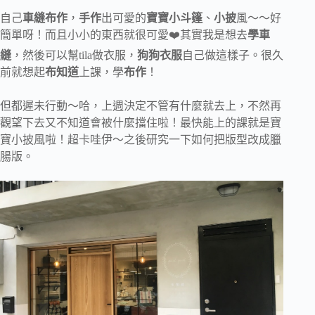
自己
車縫布作
，
手作
出可愛的
寶寶小斗篷
、
小披
風～～好
簡單呀！而且小小的東西就很可愛❤️其實我是想去
學車
縫
，然後可以幫tila做衣服，
狗狗衣服
自己做這樣子。很久
前就想起
布知道
上課，學
布作
！
但都遲未行動～哈，上週決定不管有什麼就去上，不然再
觀望下去又不知道會被什麼擋住啦！最快能上的課就是寶
寶小披風啦！超卡哇伊～之後研究一下如何把版型改成臘
腸版。