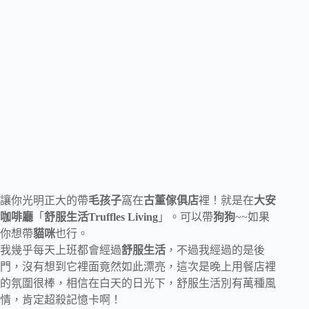
讓你光明正大的帶
毛孩子
窩在
古董傢俱店
裡！就是在
大安
咖啡廳
「
舒服生活Truffles Living
」。可以帶
狗狗
~~如果
你想帶
貓咪
也行。
我幾乎每天上班都會經過
舒服生活
，不過我經過的是後
門，沒有想到它裡面竟然如此漂亮，這次是晚上用餐店裡
的氛圍很棒，相信在白天的日光下，舒服生活別有萬種風
情，肯定超殺記憶卡啊！