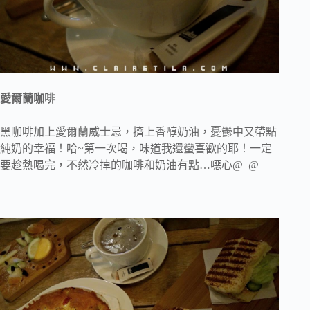
愛爾蘭咖啡
黑咖啡加上愛爾蘭威士忌，擠上香醇奶油，憂鬱中又帶點
純奶的幸福！哈~第一次喝，味道我還蠻喜歡的耶！一定
要趁熱喝完，不然冷掉的咖啡和奶油有點…噁心@_@