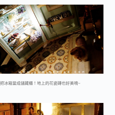
把冰箱當成儲藏櫃！地上的花瓷磚也好美唷~