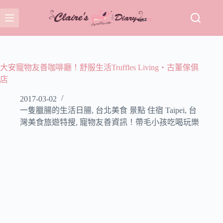
跳
至
主
要
內
容
大安寵物友善咖啡廳！舒服生活Truffles Living‧古董傢俱
店
2017-03-02
一隻臘腸的生活日腸
,
台北美食 景點 住宿 Taipei
,
台
灣美食旅遊特搜
,
寵物友善資訊！帶毛小孩吃喝玩樂