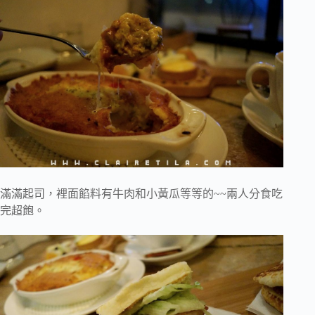
滿滿起司，裡面餡料有牛肉和小黃瓜等等的~~兩人分食吃
完超飽。