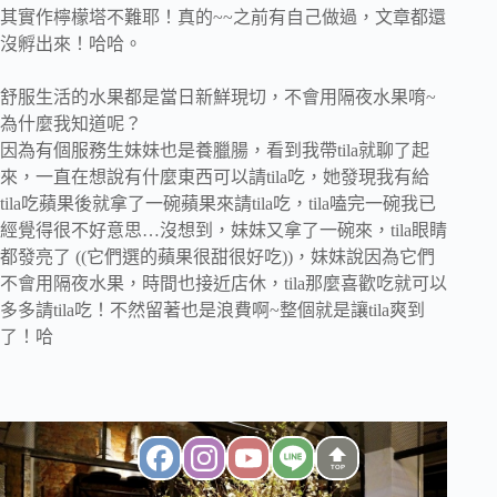
其實作檸檬塔不難耶！真的~~之前有自己做過，文章都還
沒孵出來！哈哈。
舒服生活的水果都是當日新鮮現切，不會用隔夜水果唷~
為什麼我知道呢？
因為有個服務生妹妹也是養臘腸，看到我帶tila就聊了起
來，一直在想說有什麼東西可以請tila吃，她發現我有給
tila吃蘋果後就拿了一碗蘋果來請tila吃，tila嗑完一碗我已
經覺得很不好意思…沒想到，妹妹又拿了一碗來，tila眼睛
都發亮了 ((它們選的蘋果很甜很好吃))，妹妹說因為它們
不會用隔夜水果，時間也接近店休，tila那麼喜歡吃就可以
多多請tila吃！不然留著也是浪費啊~整個就是讓tila爽到
了！哈
TOP