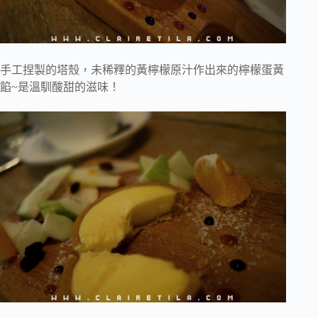
手工捏製的塔殼，未稀釋的黃檸檬原汁作出來的檸檬蛋黃
餡~是溫馴酸甜的滋味！