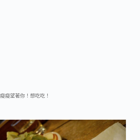
癡癡望著你！想吃吃！