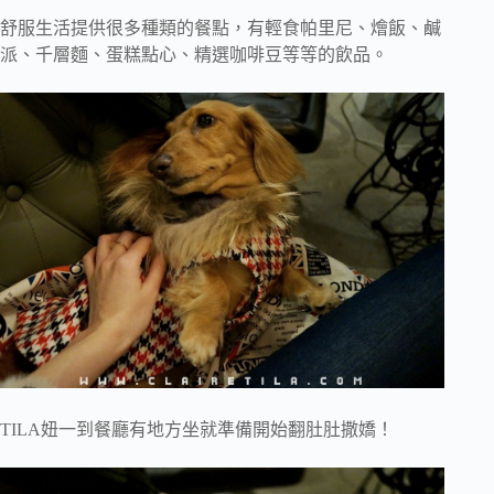
舒服生活提供很多種類的餐點，有輕食帕里尼、燴飯、鹹
派、千層麵、蛋糕點心、精選咖啡豆等等的飲品。
TILA妞一到餐廳有地方坐就準備開始翻肚肚撒嬌！