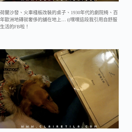
荷蘭沙發、火車棧板改裝的桌子、1930年代的劇院椅、百
年歐洲地磚就奢侈的舖在地上… ((嘿嘿這段我引用自舒服
生活的FB啦！