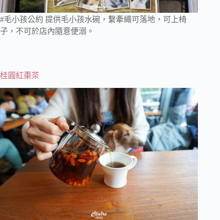
#毛小孩公約 提供毛小孩水碗，繫牽繩可落地，可上椅
子，不可於店內隨意便溺。
桂圓紅棗茶