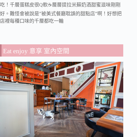
吃！千層蛋糕皮很Q軟☕️層層提拉米蘇奶酒甜蜜滋味剛剛
好。難怪會被說是”被美式餐廳耽誤的甜點店”啊！好想把
店裡每種口味的千層都吃一輪
Eat enjoy 意享 室內空間