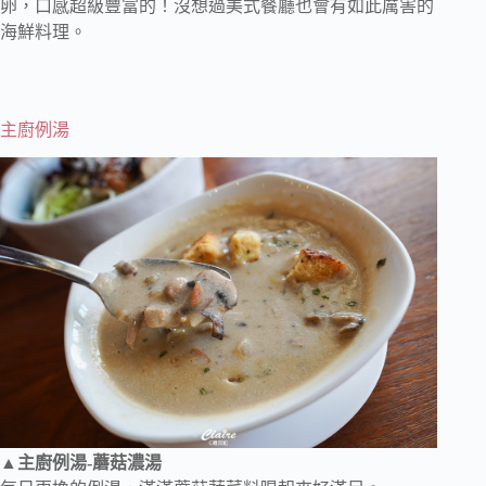
卵，口感超級豐富的！沒想過美式餐廳也會有如此厲害的
海鮮料理。
主廚例湯
▲主廚例湯-蘑菇濃湯