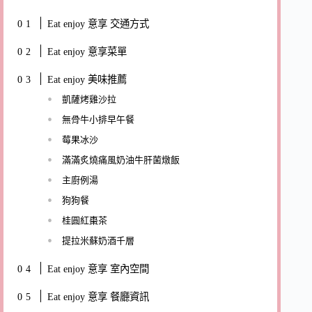
Eat enjoy 意享 交通方式
Eat enjoy 意享菜單
Eat enjoy 美味推薦
凱薩烤雞沙拉
無骨牛小排早午餐
莓果冰沙
滿滿炙燒痛風奶油牛肝菌燉飯
主廚例湯
狗狗餐
桂圓紅棗茶
提拉米蘇奶酒千層
Eat enjoy 意享 室內空間
Eat enjoy 意享 餐廳資訊