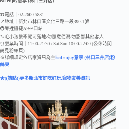
eat enjoy意享 (林口三井店)
☎電話｜02-2600 5881
📍地址｜新北市林口區文化三路一段390-1號
🚇靠近機捷A9林口站
🐾毛小孩繫牽繩可落地/勿隨意便溺/勿影響其他客人
⏰營業時間｜11:00-21:30 / Sat.Sun 10:00-22:00 (公休時間
請見粉絲頁)
※詳細規定依店家資訊為主
ℹeat enjoy意享 (林口三井店)粉
絲頁
★((請點))更多新北市好吃好玩.寵物友善資訊