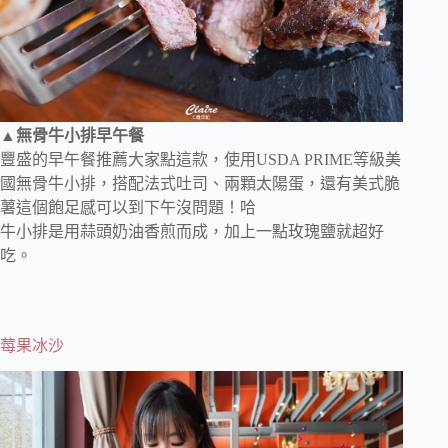
▲
無骨牛小排早午餐
豐盛的早午餐推薦大家點這款，使用USDA PRIME等級美
國無骨牛小排，搭配法式吐司、兩顆太陽蛋，還有美式脆
薯這個飽足感可以到下午沒問題！哈
牛小排是用蒜頭奶油香煎而成，加上一點玫瑰鹽就超好
吃。
莓果冰沙