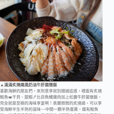
▲滿滿炙燒痛風奶油牛肝菌燉飯
喜歡海鮮的朋友們，來到意享就別錯過這道，裡面有炙燒
鮭魚🍣干貝、甜蝦🍤比目魚鰭邊肉加上松露牛肝菌燉飯，
完全就是至極的海味享宴啊！表層微微的炙燒過，可以享
受海鮮半生半熟的滋味~~中間一顆半熟蛋黃，還有鮭魚