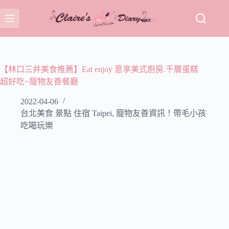
跳
至
主
要
內
容
【林口三井美食推薦】Eat enjoy 意享美式廚房.千層蛋糕
超好吃~寵物友善餐廳
2022-04-06
台北美食 景點 住宿 Taipei
,
寵物友善資訊！帶毛小孩
吃喝玩樂