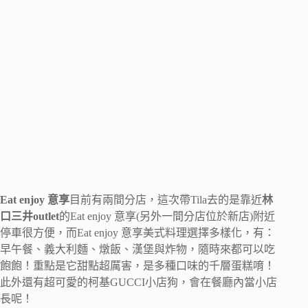
Eat enjoy 意享
目前有兩間分店，這次帶Tila去的是靠近
林
口三井outlet
的Eat enjoy 意享(另外一間分店位於新店)附近
停車很方便，而Eat enjoy 意享美式料理選擇多樣化，有：
早午餐、義大利麵、燉飯、漢堡與炸物，隨時來都可以吃
飽飽！重點是它甜點超厲害，是多種口味的千層蛋糕唷！
此外還有超可愛的柯基GUCCI小店狗，會在餐廳內當小店
長呢！