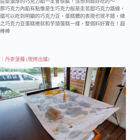
這麼濃厚的巧克力餡一定會很膩，沒想到超好吃的～
那巧克力內餡有點像是生巧克力般是走苦甜巧克力路線，
還可以吃到明顯的巧克力豆，蛋糕體的表現也很不錯，總
之巧克力豆蛋糕捲就和芋頭蛋糕一樣，整個料好實在！超
棒棒
｜丹麥菠蘿 (現烤出爐)