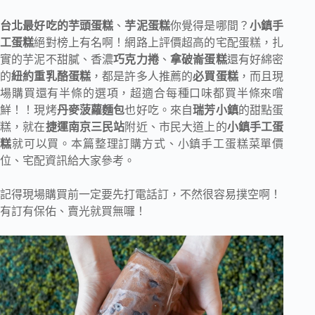
台北最好吃的芋頭蛋糕
、
芋泥蛋糕
你覺得是哪間？
小鎮手
工蛋糕
絕對榜上有名啊！網路上評價超高的宅配蛋糕，扎
實的芋泥不甜膩、香濃
巧克力捲
、
拿破崙蛋糕
還有好綿密
的
紐約重乳酪蛋糕
，都是許多人推薦的
必買蛋糕
，而且現
場購買還有半條的選項，超適合每種口味都買半條來嚐
鮮！！現烤
丹麥菠蘿麵包
也好吃。來自
瑞芳小鎮
的甜點蛋
糕，就在
捷運南京三民站
附近、市民大道上的
小鎮手工蛋
糕
就可以買。本篇整理訂購方式、小鎮手工蛋糕菜單價
位、宅配資訊給大家參考。
記得現場購買前一定要先打電話訂，不然很容易撲空啊！
有訂有保佑、賣光就買無囉！