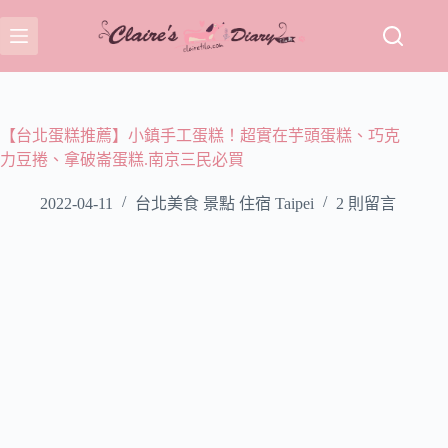
跳
至
主
要
內
容
【台北蛋糕推薦】小鎮手工蛋糕！超實在芋頭蛋糕、巧克
力豆捲、拿破崙蛋糕.南京三民必買
2022-04-11
台北美食 景點 住宿 Taipei
2 則留言