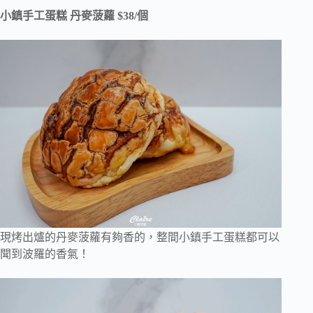
小鎮手工蛋糕 丹麥菠蘿 $38/個
現烤出爐的丹麥菠蘿有夠香的，整間小鎮手工蛋糕都可以
聞到波羅的香氣！