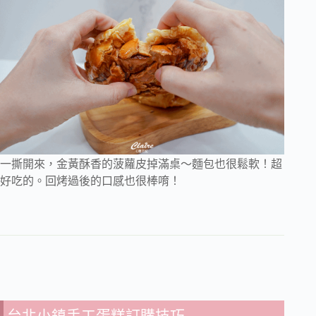
一撕開來，金黃酥香的菠蘿皮掉滿桌～麵包也很鬆軟！超
好吃的。回烤過後的口感也很棒唷！
台北小鎮手工蛋糕訂購技巧