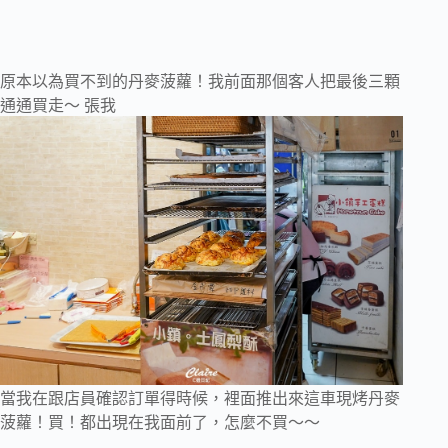
原本以為買不到的丹麥菠蘿！我前面那個客人把最後三顆
通通買走～ 張我
當我在跟店員確認訂單得時候，裡面推出來這車現烤丹麥
菠蘿！買！都出現在我面前了，怎麼不買～～