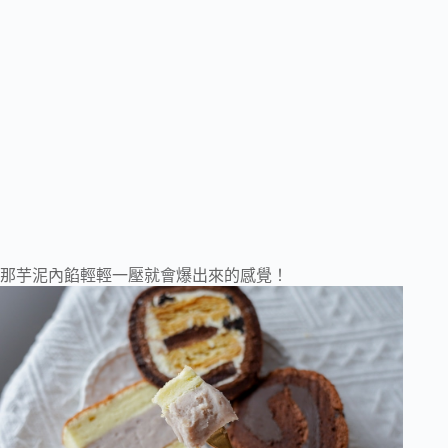
那芋泥內餡輕輕一壓就會爆出來的感覺！