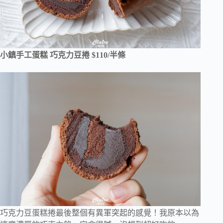
小鎮手工蛋糕 巧克力豆捲 $110/半條
巧克力豆蛋糕捲最後整個有異軍突起的感覺！我原本以為