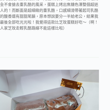
全不會搶去重乳酪的風采，蛋糕上烤出焦糖色澤整個超迷
人的！而斷面是超細緻的重乳酪，口感細滑帶著起司乳酪
的酸香還有甜甜尾韻，原本想說要分一半給老公，結果我
最後全部吃光光啦！我覺得這款比芝玫蛋糕好吃～（啊！
人家芝玫走輕乳酪路線不能這樣比啦）