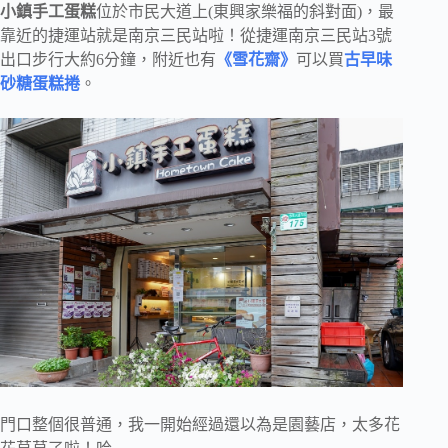
小鎮手工蛋糕
位於市民大道上(東興家樂福的斜對面)，最
靠近的捷運站就是南京三民站啦！從捷運南京三民站3號
出口步行大約6分鐘，附近也有
《雪花齋》
可以買
古早味
砂糖蛋糕捲
。
門口整個很普通，我一開始經過還以為是園藝店，太多花