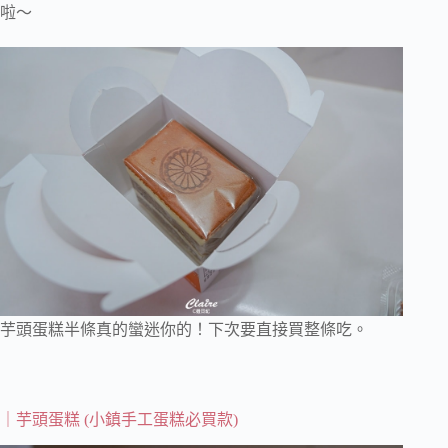
啦～
芋頭蛋糕半條真的蠻迷你的！下次要直接買整條吃。
｜芋頭蛋糕 (小鎮手工蛋糕必買款)