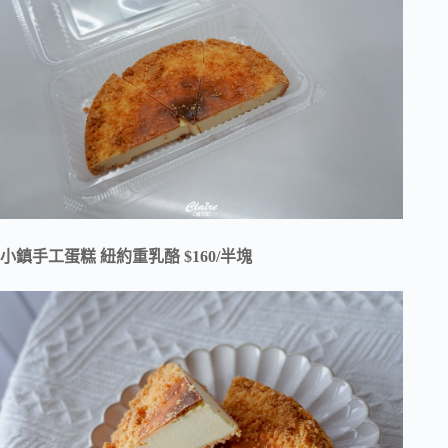
小鎮手工蛋糕 紐約重乳酪 $160/半塊