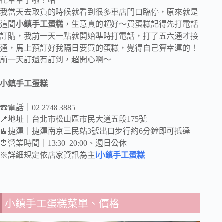
花草草了啦！哈
我當天去取貨的時候就看到很多車店門口臨停，原來就是
這間
小鎮手工蛋糕
，生意真的超好～買蛋糕記得先打電話
訂購，我前一天一點就開始準時打電話，打了五六通才接
通，馬上預訂好我隔日要買的蛋糕，覺得自己算幸運的！
前一天訂還有訂到，超開心啊～
小鎮手工蛋糕
☎電話｜02 2748 3885
📍地址｜台北市松山區市民大道五段175號
🚊捷運｜捷運南京三民站3號出口步行約6分鐘即可抵達
⏰營業時間｜13:30–20:00、週日公休
※詳細規定依店家資訊為主
ℹ小鎮手工蛋糕
小鎮手工蛋糕菜單、價格