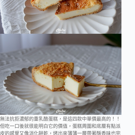
無法抗拒濃郁的重乳酪蛋糕，是這四款中單價最高的！！
但吃一口後就很能明白它的價值，蛋糕周圍和底層有點派
皮的感覺又像消化餅乾，烤出來薄薄一層帶著酥香味也完