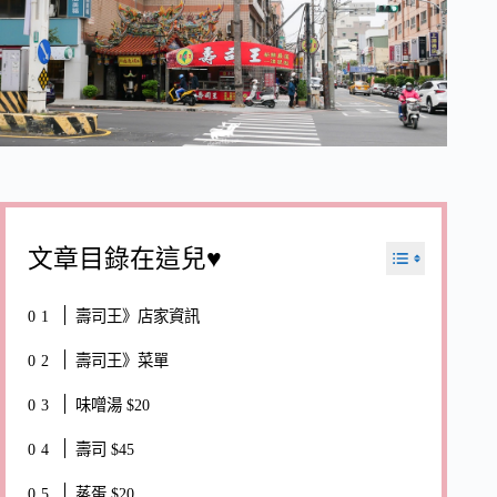
文章目錄在這兒♥
壽司王》店家資訊
壽司王》菜單
味噌湯 $20
壽司 $45
蒸蛋 $20