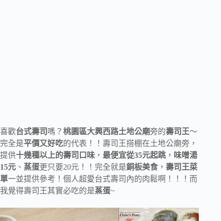
喜歡
台式壽司
嗎？
桃園區大興西路土地公廟
旁的
壽司王
～
完全是
平價又好吃
的代表！！壽司王搭棚在土地公廟旁，
提供
十幾種以上的壽司口味
，
最便宜從35元起跳
，
味噌湯
15元
、
蒸蛋
更只要20元！！完全就是
銅板美食
，
壽司王菜
單
一並提供參考！個人超愛台式壽司內的肉鬆啊！！！而
我覺得壽司王其實必吃的是
蒸蛋
~