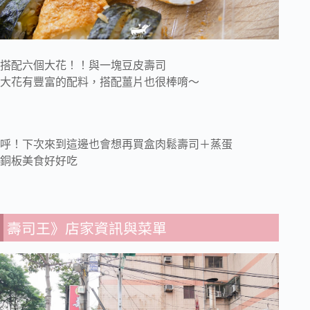
搭配六個大花！！與一塊豆皮壽司
大花有豐富的配料，搭配薑片也很棒唷～
呼！下次來到這邊也會想再買盒肉鬆壽司＋蒸蛋
銅板美食好好吃
壽司王》店家資訊與菜單