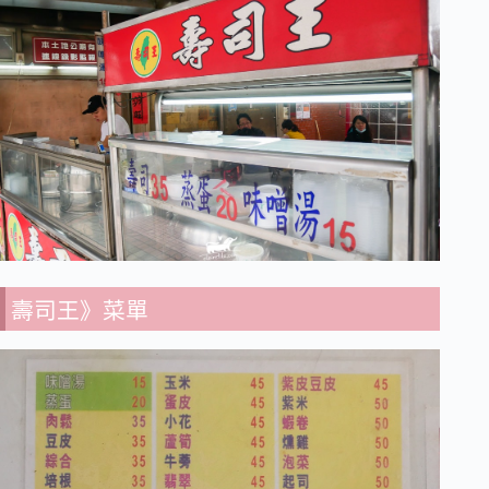
壽司王》菜單