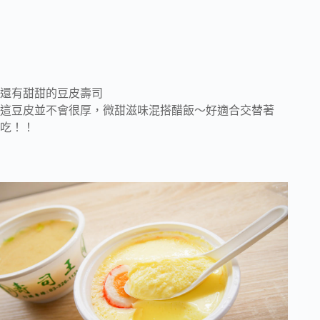
還有甜甜的豆皮壽司
這豆皮並不會很厚，微甜滋味混搭醋飯～好適合交替著
吃！！