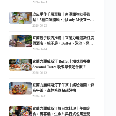
樣逛
2026-06-23
皮皮手作千層蛋糕｜南港寵物友善甜
點！5種口味開箱，比Lady M便宜一半
的台北隱藏版
2026-06-23
宜蘭親子飯店推薦｜宜蘭力麗威斯汀度
假酒店，親子房、Buffet、泳池、兒童
俱樂部超適合放電
2026-06-14
宜蘭力麗威斯汀 Buffet｜知味西餐廳
Seasonal Tastes 晚餐早餐吃什麼？
2026-06-12
宜蘭力麗威斯汀下午茶｜繽紛遊園・森
系午茶，森林系甜點超好拍
2026-06-11
宜蘭力麗威斯汀舞日本料理｜午間定
食，壽喜燒、生魚片與日式包廂空間