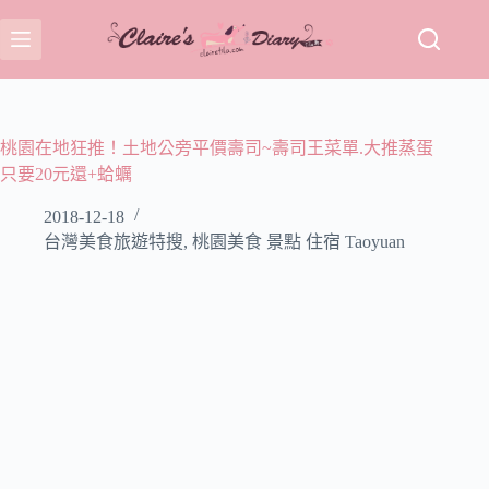
跳
至
主
要
內
容
桃園在地狂推！土地公旁平價壽司~壽司王菜單.大推蒸蛋
只要20元還+蛤蠣
2018-12-18
台灣美食旅遊特搜
,
桃園美食 景點 住宿 Taoyuan