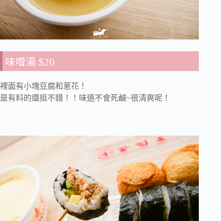
味噌湯 $20
裡面有小塊豆腐和蔥花！
是有料的還挺不錯！！味道不會死鹹~很清爽呢！