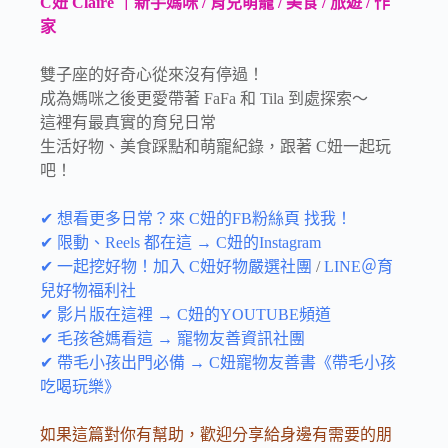
C妞 Claire ｜新手媽咪 / 育兒萌寵 / 美食 / 旅遊 / 作
家
雙子座的好奇心從來沒有停過！
成為媽咪之後更愛帶著 FaFa 和 Tila 到處探索～
這裡有最真實的育兒日常
生活好物、美食踩點和萌寵紀錄，跟著 C妞一起玩
吧！
✔ 想看更多日常？來 C妞的FB粉絲頁 找我！
✔ 限動、Reels 都在這 → C妞的Instagram
✔ 一起挖好物！加入 C妞好物嚴選社團
/
LINE＠育
兒好物福利社
✔ 影片版在這裡 → C妞的YOUTUBE頻道
✔ 毛孩爸媽看這 → 寵物友善資訊社團
✔ 帶毛小孩出門必備 → C妞寵物友善書《帶毛小孩
吃喝玩樂》
如果這篇對你有幫助，歡迎分享給身邊有需要的朋