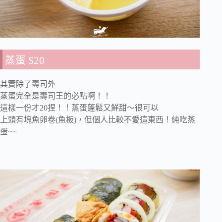
蒸蛋 $20
其實除了壽司外
蒸蛋完全是壽司王的必點啊！！
這樣一份才20捏！！蒸蛋蓬鬆又鮮甜～很可以
上頭有塊魚卵卷(魚板)，但個人比較不愛這東西！純吃蒸
蛋~~