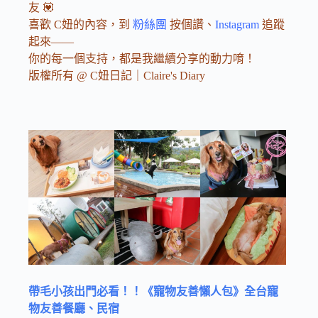
友 💟
喜歡 C妞的內容，到
粉絲團
按個讚、
Instagram
追蹤
起來——
你的每一個支持，都是我繼續分享的動力唷！
版權所有 @ C妞日記｜Claire's Diary
帶毛小孩出門必看！！《寵物友善懶人包》全台寵
物友善餐廳、民宿