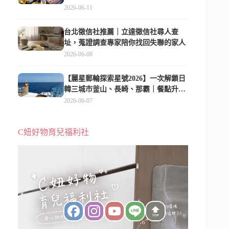
2026-06-11
台北徵信社推薦｜立達徵信社尋人查
址，蒐證調查專家陪你找回失聯的家人
2026-06-08
【麗星郵輪探索星號2026】一次解鎖日
韓三城市釜山、長崎、那霸｜餐點升
級、表演更新、船上慶生超難忘
2026-06-07
C妞好物育兒福利社
TOP