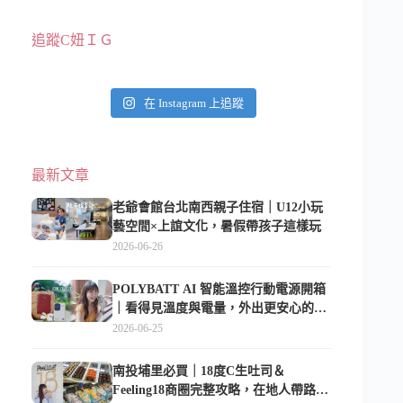
追蹤C妞ＩＧ
在 Instagram 上追蹤
最新文章
老爺會館台北南西親子住宿｜U12小玩
藝空間×上誼文化，暑假帶孩子這樣玩
2026-06-26
POLYBATT AI 智能溫控行動電源開箱
｜看得見溫度與電量，外出更安心的
10000mAh 行動電源
2026-06-25
南投埔里必買｜18度C生吐司＆
Feeling18商圈完整攻略，在地人帶路這