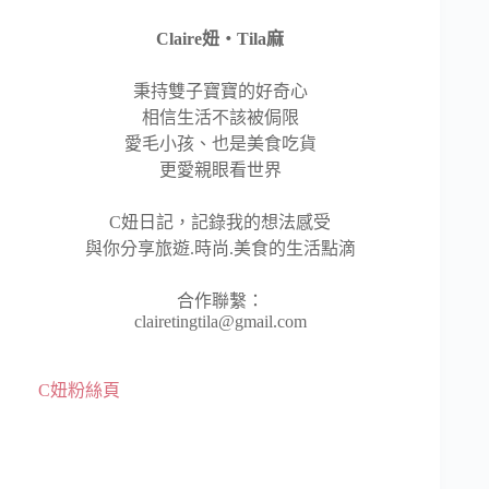
Claire妞‧Tila麻
秉持雙子寶寶的好奇心
相信生活不該被侷限
愛毛小孩、也是美食吃貨
更愛親眼看世界
C妞日記，記錄我的想法感受
與你分享旅遊.時尚.美食的生活點滴
合作聯繫：
clairetingtila@gmail.com
C妞粉絲頁