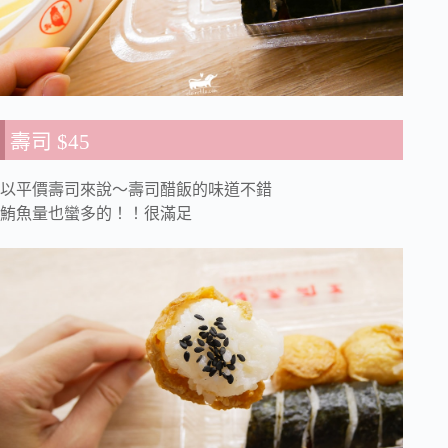
壽司 $45
以平價壽司來說～壽司醋飯的味道不錯
鮪魚量也蠻多的！！很滿足