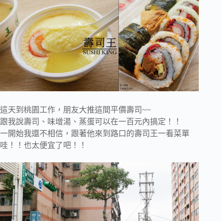
這天到桃園工作，朋友大推這間平價壽司~~
跟我說壽司、味增湯、蒸蛋可以在一百元內搞定！！
一開始我還不相信，跟著他來到路口的壽司王一看菜單
哇！！也太便宜了吧！！