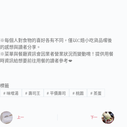
※每個人對食物的喜好各有不同，僅以C妞小吃貨品嚐後
的感想與讀者分享。
※菜單與餐廳資訊會因業者營業狀況而變動唷！提供用餐
時資訊給想要前往用餐的讀者參考💋
標籤
#
味噌湯
#
壽司王
#
平價壽司
#
桃園
#
蒸蛋
上一
下一