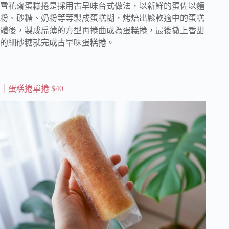
雪花齋蛋糕捲是採用古早味台式做法，以新鮮的蛋佐以麵
粉、砂糖、奶粉等等製成蛋糕糊，烤焙出鬆軟適中的蛋糕
體後，製成扁薄的方型再捲曲成為蛋糕捲，最後撒上香甜
的細砂糖就完成古早味蛋糕捲。
｜蛋糕捲單捲 $40