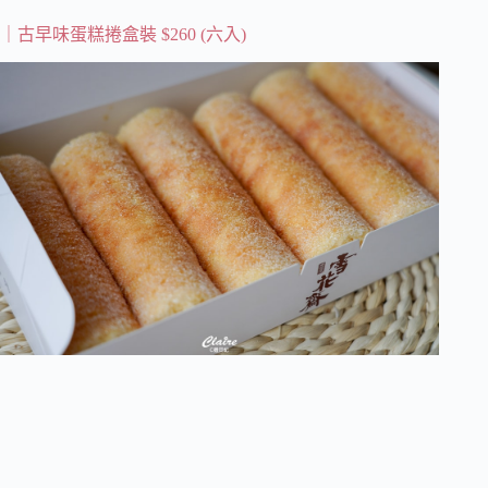
｜古早味蛋糕捲盒裝 $260 (六入)