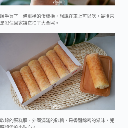
順手買了一條單捲的蛋糕捲，想說在車上可以吃，最後來
是忍住回家讓它拍了大合照。
軟綿的蛋糕體、外層滿滿的砂糖，是香甜綿密的滋味，兒
時超愛的小點心。