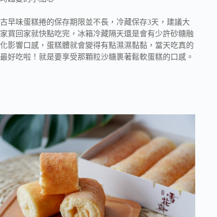
古早味蛋糕捲的保存期限並不長，冷藏保存3天，建議大
家買回家就快點吃完，冰箱冷藏隔天還是會有少許砂糖融
化影響口感，蛋糕體就會變得有點濕濕黏黏，當天吃真的
最好吃啦！就是要享受那顆粒沙糖裹著鬆軟蛋糕的口感。