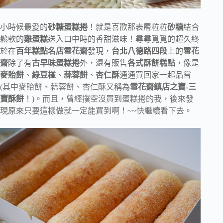
小時候最愛的
砂糖蛋糕捲
！就是喜歡那表層粒粒
砂糖
結合
鬆軟的
雞蛋糕
送入口中時的香甜滋味！尋尋覓覓的超久終
於在
百年糕點名店雪花齋
發現，
台北八德路四段
上的
雪花
齋
除了有
古早味蛋糕捲
外，還有販售
各式酥餅糕點
，像是
麥貽餅
、
綠豆椪
、
蒜蓉餅
、
杏仁酥
通通買回家一起品嘗
(其中麥貽餅、蒜蓉餅、杏仁酥又稱為
雪花齋鎮店之寶-三
寶酥餅
！)。而且，曾經撲空沒買到蛋糕捲的我，後來發
現原來只要這樣做就一定能買到啊！~~快繼續看下去。