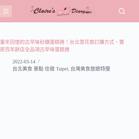
跳
至
主
要
內
容
童年回憶的古早味砂糖蛋糕捲！台北雪花齋訂購方式、豐
原百年餅店全品項古早味蛋糕捲
2022-03-14
台北美食 景點 住宿 Taipei
,
台灣美食旅遊特搜