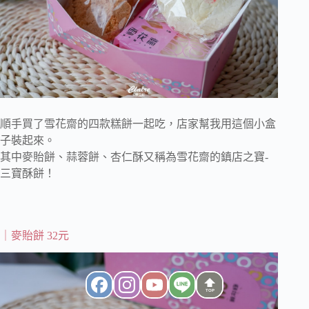
順手買了雪花齋的四款糕餅一起吃，店家幫我用這個小盒
子裝起來。
其中麥貽餅、蒜蓉餅、杏仁酥又稱為雪花齋的鎮店之寶-
三寶酥餅！
｜麥貽餅 32元
TOP