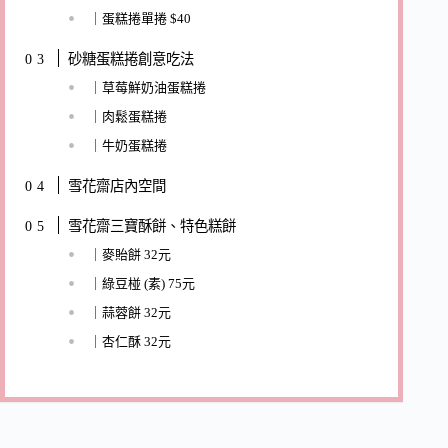
｜蛋糕捲單捲 $40
砂糖蛋糕捲創意吃法
｜草莓鮮奶油蛋糕捲
｜肉鬆蛋糕捲
｜牛奶蛋糕捲
雪花齋店內空間
雪花齋三寶酥餅、特色糕餅
｜麥貽餅 32元
｜綠豆椪 (素) 75元
｜蒜蓉餅 32元
｜杏仁酥 32元