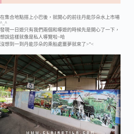
在集合地點搭上小巴後，就開心的前往丹能莎朵水上市場
^_^
發現一日遊只有我們兩個和導遊的時候先是開心了一下，
想說這樣就像是私人導覽啦~哈
沒想到一到丹能莎朵的乘船處噩夢就來了>”<