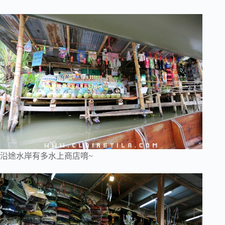
沿途水岸有多水上商店唷~