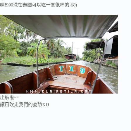
啊!900珠在泰國可以吃一餐很棒的耶))
出航啦~~
讓風吹走我們的憂愁XD