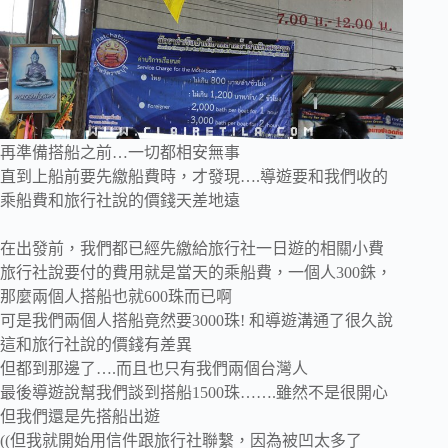
再準備搭船之前…一切都相安無事
直到上船前要先繳船費時，才發現….導遊要和我們收的
乘船費和旅行社說的價錢天差地遠
在出發前，我們都已經先繳給旅行社一日遊的相關小費
旅行社說要付的費用就是當天的乘船費，一個人300銖，
那麼兩個人搭船也就600珠而已啊
可是我們兩個人搭船竟然要3000珠! 和導遊溝通了很久說
這和旅行社說的價錢有差異
但都到那邊了….而且也只有我們兩個台灣人
最後導遊說幫我們談到搭船1500珠…….雖然不是很開心
但我們還是先搭船出遊
((但我就開始用信件跟旅行社聯繫，因為被凹太多了