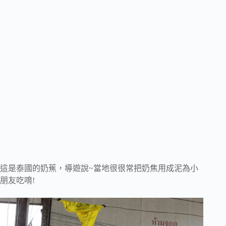
這是泰國的奶蕉，導遊說~當地很很常把奶焦用成泥為小
朋友吃唷!