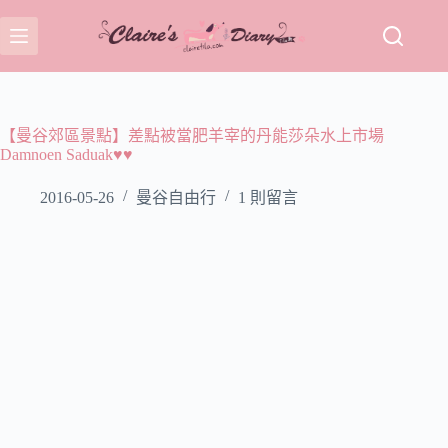
跳
至
主
要
內
容
【曼谷郊區景點】差點被當肥羊宰的丹能莎朵水上市場
Damnoen Saduak♥♥
2016-05-26
曼谷自由行
1 則留言