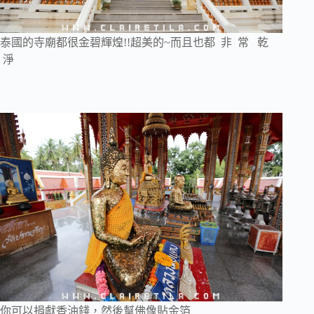
泰國的寺廟都很金碧輝煌!!超美的~而且也都 非 常 乾
淨
你可以捐獻香油錢，然後幫佛像貼金箔