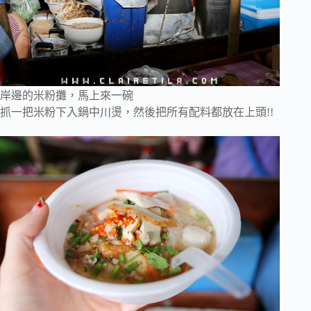
岸邊的米粉攤，馬上來一碗
抓一把米粉下入鍋中川燙，然後把所有配料都放在上頭!!