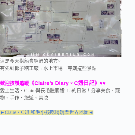
這是今天搭船會經過的地方~
有先到椰子糖工廠→水上市場→寺廟這些景點
《Claire’s Diary。C妞日記》
歡迎按讚追蹤
♥♥
愛上生活‧Claire與長毛臘腸妞Tila的日常！分享美食、寵
物、手作、旅遊、美妝
►Claire‧C妞-和毛小孩吃喝玩樂世界地圖◄