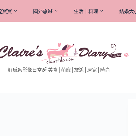
虎寶寶
國外旅遊
生活｜料理
結婚大
好感系影像日常🌈 美食│萌寵│旅遊│居家│時尚