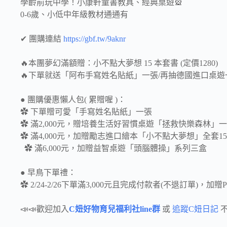
學齡前玩中學！小康軒童書教具、經典桌遊🎡
0-6歲、小低中年級教材通通有
✔︎ 團購連結
https://gbf.tw/9aknr
🔥本團夢幻滿額贈：小不點大夢想 15 本套書 (定價1280)
🔥下單就送「阿布手寫姓名貼紙」一張/再抽德國進口桌遊一
● 團購優惠懶人包( 累贈喔 )：
✿ 下單贈可愛「手寫姓名貼紙」一張
✿ 滿2,000元，贈培養生活好習慣桌遊「拯救快樂森林」
✿ 滿4,000元，加贈勵志進口
✿ 滿6,000元，加贈益智桌遊「頭腦體操」系列三盒
● 早鳥下單禮：
✿ 2/24-2/26下單滿3,000元且完成付款者(不退訂單)，加贈P
📣📣歡迎加入
C妞好物育兒福利社line群
或
追蹤C妞日記
不