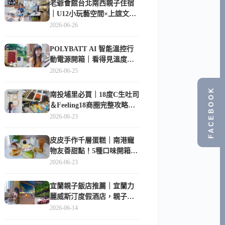
老爺會館台北南西親子住宿
｜U12小玩藝空間×上誼文
化，暑假帶孩子這樣玩
2026-06-26
POLYBATT AI 智能溫控行
動電源開箱｜看得見溫度與
電量，外出更安心的
2026-06-25
10000mAh 行動電源
FACEBOOK
南投埔里必買｜18度C生吐司
＆Feeling18商圈完整攻略，
在地人帶路這樣逛
2026-06-23
皮皮手作千層蛋糕｜南港寵
物友善甜點！5種口味開箱，
比Lady M便宜一半的台北隱
2026-06-23
藏版
宜蘭親子飯店推薦｜宜蘭力
麗威斯汀度假酒店，親子
房、Buffet、泳池、兒童俱樂
2026-06-14
部超適合放電