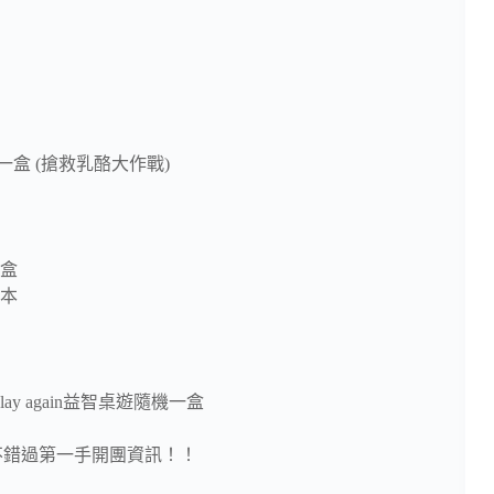
盒 (搶救乳酪大作戰)
一盒
繪本「小不點大夢想」全套15本
lay again益智桌遊隨機一盒
錯過第一手開團資訊！！