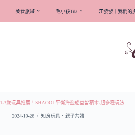
跳
至
美食旅遊
毛小孩Tila
江發發｜我們的
主
要
內
容
1-3歲玩具推薦！SHAOOL平衡海盜船益智積木-超多種玩法
2024-10-28
知育玩具、親子共讀