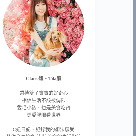
Claire妞‧Tila麻
秉持雙子寶寶的好奇心
相信生活不該被侷限
愛毛小孩、也是美食吃貨
更愛親眼看世界
C妞日記，記錄我的想法感受