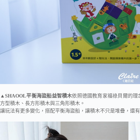
▲
SHAOOL平衡海盜船益智積木
依照德國教育家福祿貝爾的理
方型積木、長方形積木與三角形積木。
讓玩法有更多變化，搭配平衡海盜船，讓積木不只是堆疊，還有