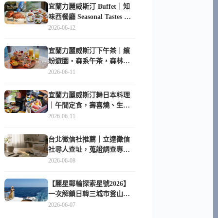
宜蘭力麗威斯汀 Buffet｜知
味西餐廳 Seasonal Tastes 晚
餐早餐吃什麼？
2026-06-12
宜蘭力麗威斯汀下午茶｜繽
紛遊園・森系午茶，森林系
甜點超好拍
2026-06-11
宜蘭力麗威斯汀舞日本料理
｜午間定食，壽喜燒、生魚
片與日式包廂空間
2026-06-11
台北徵信社推薦｜立達徵信
社尋人查址，蒐證調查專家
陪你找回失聯的家人
2026-06-08
【麗星郵輪探索星號2026】
一次解鎖日韓三城市釜山、
長崎、那霸｜餐點升級、表
2026-06-07
演更新、船上慶生超難忘