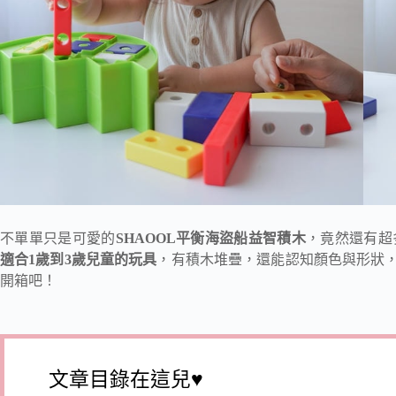
不單單只是可愛的
SHAOOL平衡海盜船益智積木
，竟然還有超
適合1歲到3歲兒童的玩具
，有積木堆疊，還能認知顏色與形狀，
開箱吧！
文章目錄在這兒♥