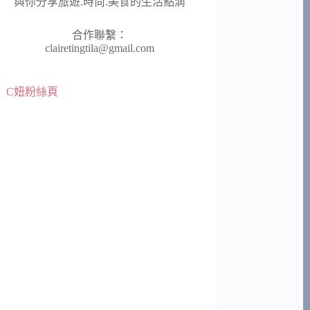
與你分享旅遊.時尚.美食的生活點滴
合作聯繫：
clairetingtila@gmail.com
C妞粉絲頁