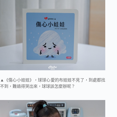
▲《傷心小娃娃》，球球心愛的布娃娃不見了，到處都找
不到，難過得哭出來，球球該怎麼辦呢？