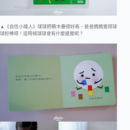
▲《自信小達人》球球把積木疊得好高，爸爸媽媽覺得球
球好棒呀！這時候球球會有什麼感覺呢？