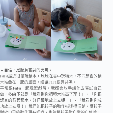
▲自信，是願意嘗試的勇氣。
FaFa最近很愛玩積木，球球在書中玩積木，不同顏色的積
木堆疊在一起的畫面，總讓FaFa很有共鳴。
平常跟FaFa一起玩遊戲時，我都會放手讓他去嘗試自己
做，多給予鼓勵「我看到你把積木堆高了耶！」、「你很
認真的看著積木，好仔細地放上去呢！」、「我看到你成
功放上去囉！」我們能把孩子的動作描述得清楚，讓孩子
對於自已的動作更有認識，也建構孩子對自我的自信唷！