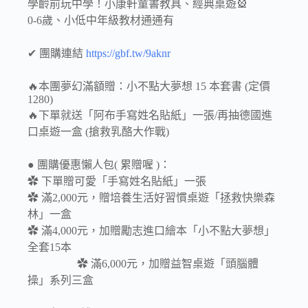
學齡前玩中學！小康軒童書教具、經典桌遊🎡
0-6歲、小低中年級教材通通有
✔︎ 團購連結
https://gbf.tw/9aknr
🔥本團夢幻滿額贈：小不點大夢想 15 本套書 (定價
1280)
🔥下單就送「阿布手寫姓名貼紙」一張/再抽德國進
口桌遊一盒 (搶救乳酪大作戰)
● 團購優惠懶人包( 累贈喔 )：
✿ 下單贈可愛「手寫姓名貼紙」一張
✿ 滿2,000元，贈培養生活好習慣桌遊「拯救快樂森
林」一盒
✿ 滿4,000元，加贈勵志進口繪本「小不點大夢想」
全套15本
✿ 滿6,000元，加贈益智桌遊「頭腦體
操」系列三盒