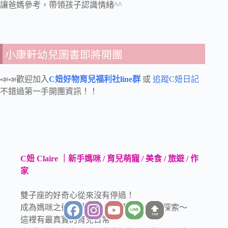
讓爸媽參考，帶領孩子認識情緒^^
小康軒幼兒圖書即將開團
📣📣歡迎加入
C妞好物育兒福利社line群
或
追蹤C妞日記
不錯過第一手開團資訊！！
C妞 Claire ｜新手媽咪 / 育兒萌寵 / 美食 / 旅遊 / 作
家
雙子座的好奇心從來沒有停過！
成為媽咪之後更愛帶著 FaFa 和 Tila 到處探索～
TOP
這裡有最真實的育兒日常