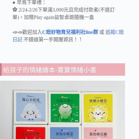
● 早鳥下單禮：
✿ 2/24-2/26下單滿3,000元且完成付款者(不退訂
單)，加贈Play again益智桌遊隨機一盒
📣📣歡迎加入
C妞好物育兒福利社line群
或
追蹤C妞
日記
不錯過第一手開團資訊！！
給孩子的情緒繪本-寶寶情緒小書