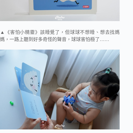
▲《害怕小精靈》該睡覺了，但球球不想睡、想去找媽
媽，一路上聽到好多奇怪的聲音，球球害怕極了……