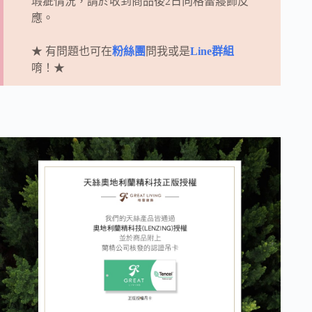
瑕疵情況，請於收到商品後2日向
格蕾寢飾
反
應。
★ 有問題也可在
粉絲團
問我或是
Line群組
唷！★