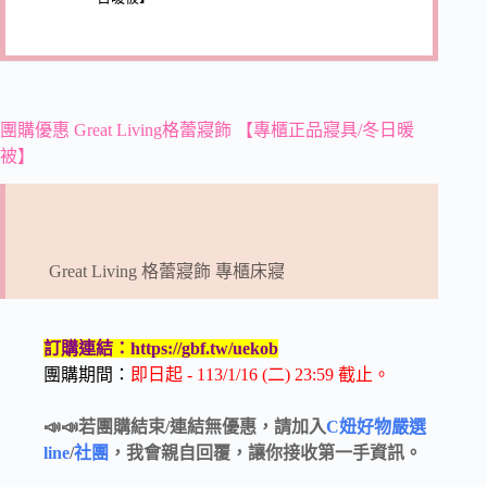
團購優惠 Great Living格蕾寢飾 【專櫃正品寢具/冬日暖
被】
Great Living 格蕾寢飾 專櫃床寢
訂購連結：https://gbf.tw/uekob
團購期間：
即日起 - 113/1/16 (二) 23:59 截止。
📣📣若團購結束/連結無優惠，請加入
C妞好物嚴選
line
/
社團
，我會親自回覆，讓你接收第一手資訊。