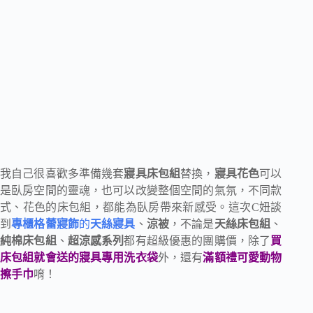
我自己很喜歡多準備幾套
寢具床包組
替換，
寢具花色
可以
是臥房空間的靈魂，也可以改變整個空間的氣氛，不同款
式、花色的床包組，都能為臥房帶來新感受。這次C妞談
到
專櫃格蕾寢飾
的
天絲寢具
、
涼被
，不論是
天絲床包組
、
純棉床包組
、
超涼感系列
都有超級優惠的團購價，除了
買
床包組就會送的寢具專用洗衣袋
外，還有
滿額禮可愛動物
擦手巾
唷！