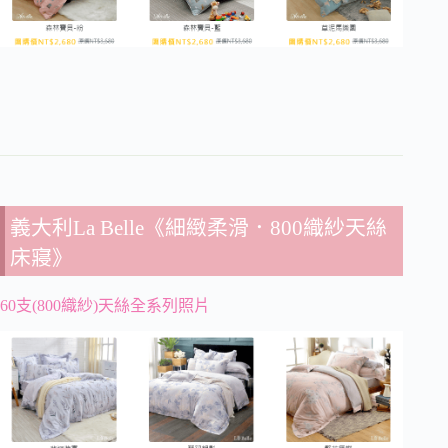
義大利La Belle《細緻柔滑．800織紗天絲
床寢》
60支(800織紗)天絲全系列照片