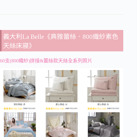
義大利La Belle《典雅蕾絲．800織紗素色
天絲床寢》
60支(800織紗)拼接&蕾絲款天絲全系列照片