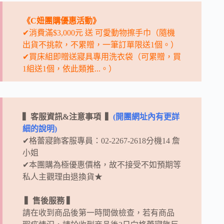
《C妞團購優惠活動》
✔消費滿$3,000元 送 可愛動物擦手巾（隨機
出貨不挑款，不累贈，一筆訂單限送1個。）
✔買床組即贈送寢具專用洗衣袋（可累贈，買
1組送1個，依此類推...。）
▍客服資訊&注意事項 ▍
(開團網址內有更詳
細的說明)
✔格蕾寢飾客服專員：02-2267-2618分機14 詹
小姐
✔
本團購為極優惠價格，故不接受不如預期等
私人主觀理由退換貨★
▍售後服務 ▍
請在收到商品後第一時間做檢查，若有商品