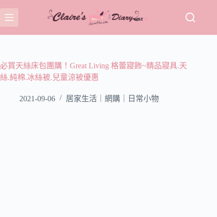
跳
至
主
要
內
容
必買天絲床包團購！Great Living 格蕾寢飾~精品寢具.天
絲.純棉.冰絲被.兒童涼被優惠
2021-09-06
居家生活｜網購｜日常小物