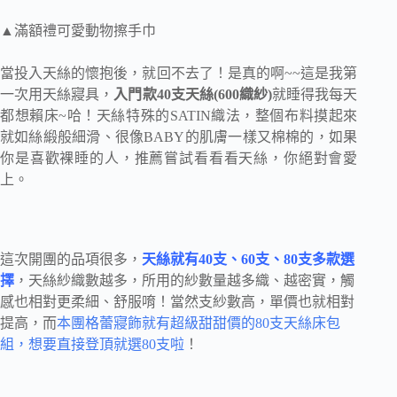
▲滿額禮可愛動物擦手巾
當投入天絲的懷抱後，就回不去了！是真的啊~~這是我第
一次用天絲寢具，
入門款40支天絲(600織紗)
就睡得我每天
都想賴床~哈！天絲特殊的SATIN織法，整個布料摸起來
就如絲緞般細滑、很像BABY的肌膚一樣又棉棉的，如果
你是喜歡裸睡的人，推薦嘗試看看看天絲，你絕對會愛
上。
這次開團的品項很多，
天絲就有40支、60支、80支多款選
擇
，天絲紗織數越多，所用的紗數量越多織、越密實，觸
感也相對更柔細、舒服唷！當然支紗數高，單價也就相對
提高，而
本團格蕾寢飾就有超級甜甜價的80支天絲床包
組，想要直接登頂就選80支啦
！