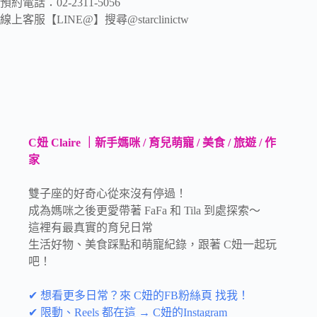
預約電話：02-2311-5056
線上客服【LINE@】搜尋@starclinictw
C妞 Claire ｜新手媽咪 / 育兒萌寵 / 美食 / 旅遊 / 作
家
雙子座的好奇心從來沒有停過！
成為媽咪之後更愛帶著 FaFa 和 Tila 到處探索～
這裡有最真實的育兒日常
生活好物、美食踩點和萌寵紀錄，跟著 C妞一起玩
吧！
✔ 想看更多日常？來 C妞的FB粉絲頁 找我！
✔ 限動、Reels 都在這 → C妞的Instagram