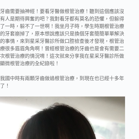
牙齒需要抽神經！要看牙醫做根管治療！聽到這個應該沒
有人是期待興奮的吧？我對看牙都有莫名的恐懼，但躲得
了一時，躲不了一世啊！我坐月子時，學生時期根管治療
的牙套崩掉了，原本想說應該只是換個牙套簡簡單單解決
的事情，來到星采牙醫診所做口腔檢查後才發現，根管治
療很多眉眉角角啊！曾經根管治療的牙齒也是會有需要二
次根管治療的情況唷！這次就來分享我在星采牙醫診所做
顯微根管治療的全紀錄啦！
我國中時有兩顆牙齒做過根管治療，到現在也已經十多年
了！