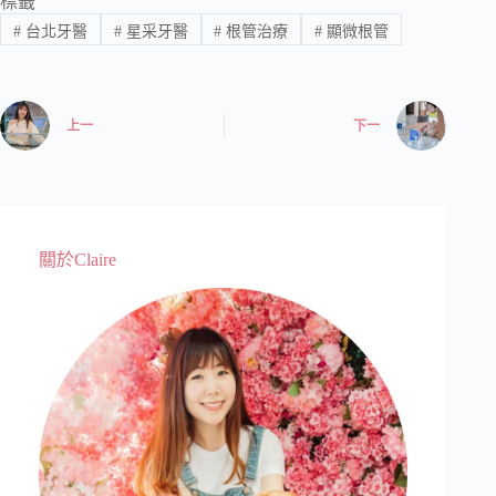
標籤
#
台北牙醫
#
星采牙醫
#
根管治療
#
顯微根管
上一
下一
關於Claire