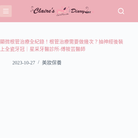
跳
至
主
要
內
容
顯微根管治療全紀錄！根管治療需要做幾次？抽神經後裝
上全瓷牙冠｜星采牙醫診所-傅筱芸醫師
2023-10-27
美妝保養