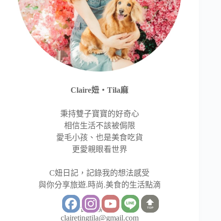
Claire妞‧Tila麻
秉持雙子寶寶的好奇心
相信生活不該被侷限
愛毛小孩、也是美食吃貨
更愛親眼看世界
C妞日記，記錄我的想法感受
與你分享旅遊.時尚.美食的生活點滴
合作聯繫：
TOP
clairetingtila@gmail.com